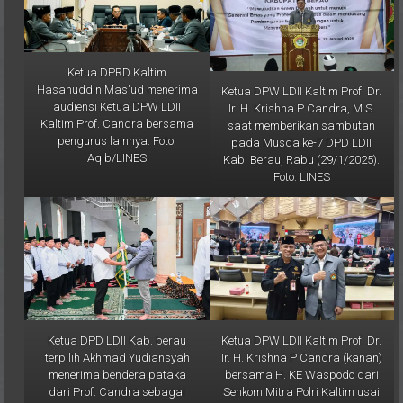
Ketua DPRD Kaltim
Hasanuddin Mas'ud menerima
Ketua DPW LDII Kaltim Prof. Dr.
audiensi Ketua DPW LDII
Ir. H. Krishna P Candra, M.S.
Kaltim Prof. Candra bersama
saat memberikan sambutan
pengurus lainnya. Foto:
pada Musda ke-7 DPD LDII
Aqib/LINES
Kab. Berau, Rabu (29/1/2025).
Foto: LINES
Ketua DPD LDII Kab. berau
Ketua DPW LDII Kaltim Prof. Dr.
terpilih Akhmad Yudiansyah
Ir. H. Krishna P Candra (kanan)
menerima bendera pataka
bersama H. KE Waspodo dari
dari Prof. Candra sebagai
Senkom Mitra Polri Kaltim usai