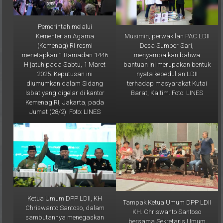
Pemerintah melalui
Musimin, perwakilan PAC LDII
Kementerian Agama
Desa Sumber Sari,
(Kemenag) RI resmi
menyampaikan bahwa
menetapkan 1 Ramadan 1446
bantuan ini merupakan bentuk
H jatuh pada Sabtu, 1 Maret
nyata kepedulian LDII
2025. Keputusan ini
terhadap masyarakat Kutai
diumumkan dalam Sidang
Barat, Kaltim. Foto: LINES
Isbat yang digelar di kantor
Kemenag RI, Jakarta, pada
Jumat (28/2). Foto: LINES
Ketua Umum DPP LDII, KH
Tampak Ketua Umum DPP LDII
Chriswanto Santoso, dalam
KH. Chriswanto Santoso
sambutannya menegaskan
bersama Sekretaris Umum