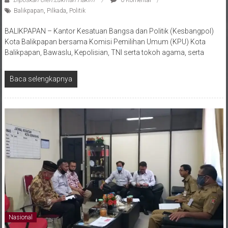
Diposkan Oleh:Lukman Hakim
0 Komentar
Balikpapan
,
Pilkada
,
Politik
BALIKPAPAN – Kantor Kesatuan Bangsa dan Politik (Kesbangpol)
Kota Balikpapan bersama Komisi Pemilihan Umum (KPU) Kota
Balikpapan, Bawaslu, Kepolisian, TNI serta tokoh agama, serta
Baca selengkapnya
Nasional