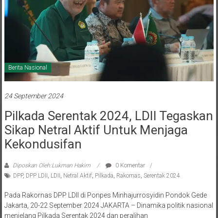
Berita Nasional
24 September 2024
Pilkada Serentak 2024, LDII Tegaskan
Sikap Netral Aktif Untuk Menjaga
Kekondusifan
Diposkan Oleh:Lukman Hakim
0 Komentar
DPP
,
DPP LDII
,
LDII
,
Netral Aktif
,
Pilkada
,
Rakornas
,
Serentak 2024
Pada Rakornas DPP LDII di Ponpes Minhajurrosyidin Pondok Gede
Jakarta, 20-22 September 2024 JAKARTA – Dinamika politik nasional
menjelang Pilkada Serentak 2024 dan peralihan