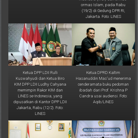
ormas Islam, pada Rabu
(19/2) di Gedung DPR RI,
Jakarta. Foto: LINES
Ketua DPP LDII Rulli
Ketua DPRD Kaltim
Kuswahyudi dan Ketua Biro
Hasanuddin Mas'ud menerima
KIM DPP LDII Ludhy Cahyana
cenderamata buku pedoman
memimpin Rakor KIM dan
ibadah dari Prof. Krishna P
LINES se-Indonesia, yang
Candra usai audiensi. Foto:
dipusatkan di Kantor DPP LDII
Aqib/LINES
Jakarta, Rabu (12/2). Foto:
LINES