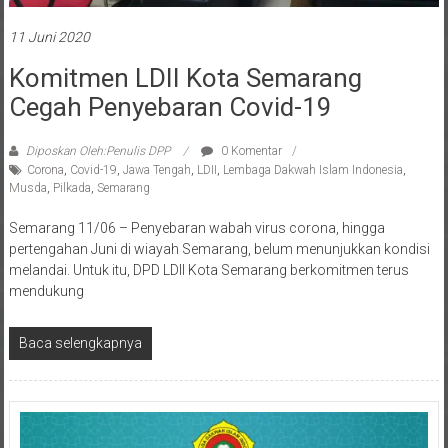
11 Juni 2020
Komitmen LDII Kota Semarang
Cegah Penyebaran Covid-19
Diposkan Oleh:Penulis DPP
0 Komentar
Corona
,
Covid-19
,
Jawa Tengah
,
LDII
,
Lembaga Dakwah Islam Indonesia
,
Musda
,
Pilkada
,
Semarang
Semarang 11/06 – Penyebaran wabah virus corona, hingga
pertengahan Juni di wiayah Semarang, belum menunjukkan kondisi
melandai. Untuk itu, DPD LDII Kota Semarang berkomitmen terus
mendukung
Baca selengkapnya