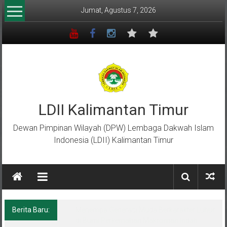
Lompat
Jumat, Agustus 7, 2026
ke
konten
LDII Kalimantan Timur
Dewan Pimpinan Wilayah (DPW) Lembaga Dakwah Islam
Indonesia (LDII) Kalimantan Timur
Berita Baru:
Menempa Generasi Muda Berkarakter Luhur
di Bumi Perkemahan Makroman Indah