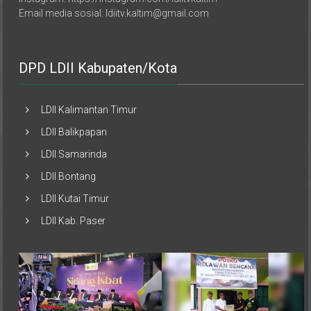
Email media sosial: ldiitv.kaltim@gmail.com
DPD LDII Kabupaten/Kota
LDII Kalimantan Timur
LDII Balikpapan
LDII Samarinda
LDII Bontang
LDII Kutai Timur
LDII Kab. Paser