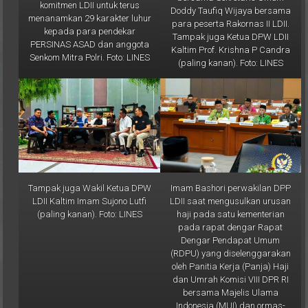
komitmen LDII untuk terus
Doddy Taufiq Wijaya bersama
menanamkan 29 karakter luhur
para peserta Rakornas II LDII.
kepada para pendekar
Tampak juga Ketua DPW LDII
PERSINAS ASAD dan anggota
Kaltim Prof. Krishna P Candra
Senkom Mitra Polri. Foto: LINES
(paling kanan). Foto: LINES
Tampak juga Wakil Ketua DPW
Imam Bashori perwakilan DPP
LDII Kaltim Imam Sujono Lutfi
LDII saat mengusulkan urusan
(paling kanan). Foto: LINES
haji pada satu kementerian
pada rapat dengar Rapat
Dengar Pendapat Umum
(RDPU) yang diselenggarakan
oleh Panitia Kerja (Panja) Haji
dan Umrah Komisi VIII DPR RI
bersama Majelis Ulama
Indonesia (MUI) dan ormas-