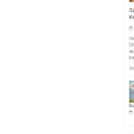
S
K
Ol
DP
ep
ba
Se
B