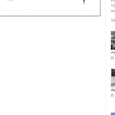
In
12
me
Se
me
da