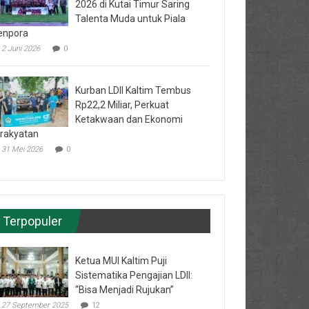
2026 di Kutai Timur Saring
Talenta Muda untuk Piala
enpora
2 Juni 2026
0
Kurban LDII Kaltim Tembus
Rp22,2 Miliar, Perkuat
Ketakwaan dan Ekonomi
rakyatan
31 Mei 2026
0
Terpopuler
Ketua MUI Kaltim Puji
Sistematika Pengajian LDII:
“Bisa Menjadi Rujukan”
27 September 2025
12