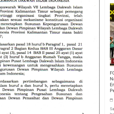
F
Na
E
P
Sa