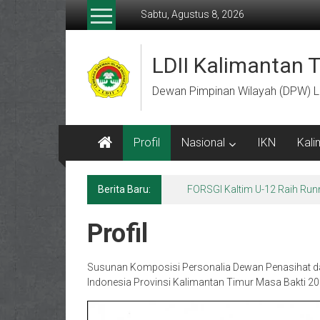
Lompat
Sabtu, Agustus 8, 2026
ke
konten
LDII Kalimantan 
Dewan Pimpinan Wilayah (DPW) L
Profil
Nasional
IKN
Kali
Berita Baru:
Menempa Generasi Muda Berk
Profil
Susunan Komposisi Personalia Dewan Penasihat 
Indonesia Provinsi Kalimantan Timur Masa Bakti 2