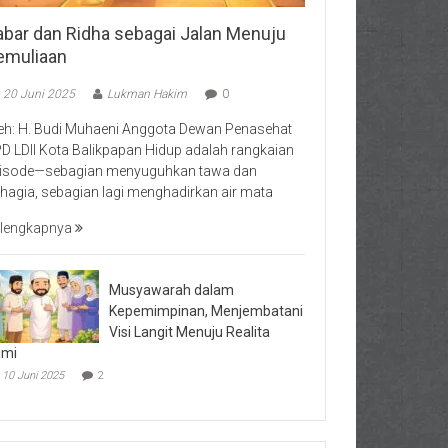
abar dan Ridha sebagai Jalan Menuju
emuliaan
20 Juni 2025
Lukman Hakim
0
eh: H. Budi Muhaeni Anggota Dewan Penasehat
D LDII Kota Balikpapan Hidup adalah rangkaian
isode—sebagian menyuguhkan tawa dan
hagia, sebagian lagi menghadirkan air mata
lengkapnya
Musyawarah dalam
Kepemimpinan, Menjembatani
Visi Langit Menuju Realita
umi
10 Juni 2025
2