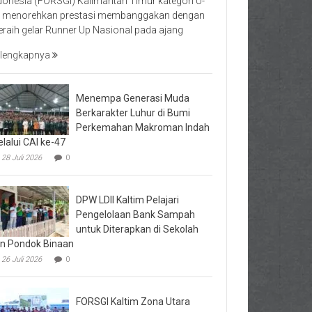
donesia (FORSGI) Kalimantan Timur kategori U-
 menorehkan prestasi membanggakan dengan
raih gelar Runner Up Nasional pada ajang
lengkapnya
Menempa Generasi Muda
Berkarakter Luhur di Bumi
Perkemahan Makroman Indah
lalui CAI ke-47
28 Juli 2026
0
DPW LDII Kaltim Pelajari
Pengelolaan Bank Sampah
untuk Diterapkan di Sekolah
n Pondok Binaan
26 Juli 2026
0
FORSGI Kaltim Zona Utara