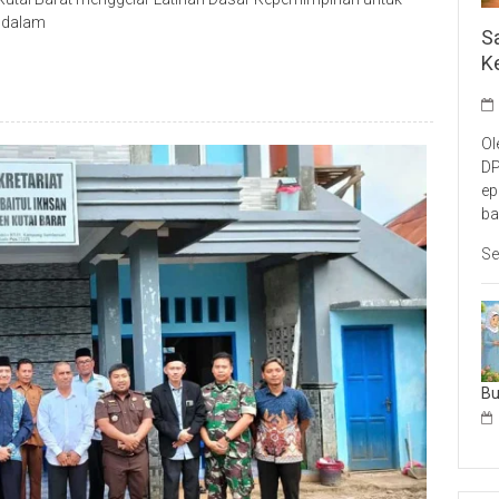
r dalam
S
K
Ol
DP
ep
ba
Se
B