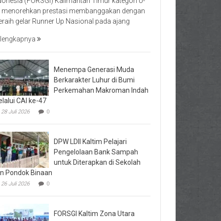
donesia (FORSGI) Kalimantan Timur kategori U-
 menorehkan prestasi membanggakan dengan
raih gelar Runner Up Nasional pada ajang
lengkapnya
Menempa Generasi Muda
Berkarakter Luhur di Bumi
Perkemahan Makroman Indah
lalui CAI ke-47
28 Juli 2026
0
DPW LDII Kaltim Pelajari
Pengelolaan Bank Sampah
untuk Diterapkan di Sekolah
n Pondok Binaan
26 Juli 2026
0
FORSGI Kaltim Zona Utara