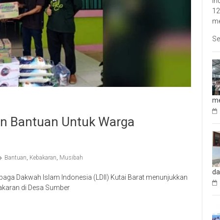
In
12
me
Se
me
kan Bantuan Untuk Warga
Bantuan
,
Kebakaran
,
Musibah
da
ga Dakwah Islam Indonesia (LDII) Kutai Barat menunjukkan
akaran di Desa Sumber