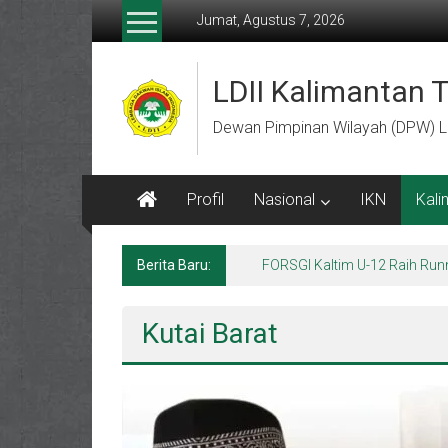
Lompat
Jumat, Agustus 7, 2026
ke
konten
LDII Kalimantan 
Dewan Pimpinan Wilayah (DPW) L
Profil
Nasional
IKN
Kali
Berita Baru:
Menempa Generasi Muda Berk
Kutai Barat