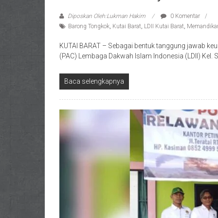
Diposkan Oleh:Lukman Hakim
0 Komentar
Barong Tongkok
,
Kutai Barat
,
LDII Kutai Barat
,
Memandikan
KUTAI BARAT – Sebagai bentuk tanggung jawab keu
(PAC) Lembaga Dakwah Islam Indonesia (LDII) Kel. 
Baca selengkapnya