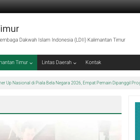
Timur
embaga Dakwah Islam Indonesia (LDII) Kalimantan Timur
mantan Timur
Lintas Daerah
Kontak
arakter Luhur di Bumi Perkemahan Makroman Indah melalui CAI ke-47