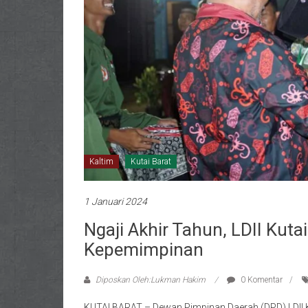
Kaltim
Kutai Barat
1 Januari 2024
Ngaji Akhir Tahun, LDII Kuta
Kepemimpinan
Diposkan Oleh:Lukman Hakim
0 Komentar
KUTAI BARAT – Dewan Pimpinan Daerah (DPD) LDII 