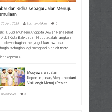
abar dan Ridha sebagai Jalan Menuju
emuliaan
20 Juni 2025
Lukman Hakim
0
eh: H. Budi Muhaeni Anggota Dewan Penasehat
D LDII Kota Balikpapan Hidup adalah rangkaian
isode—sebagian menyuguhkan tawa dan
hagia, sebagian lagi menghadirkan air mata
lengkapnya
Musyawarah dalam
Kepemimpinan, Menjembatani
Visi Langit Menuju Realita
umi
10 Juni 2025
2