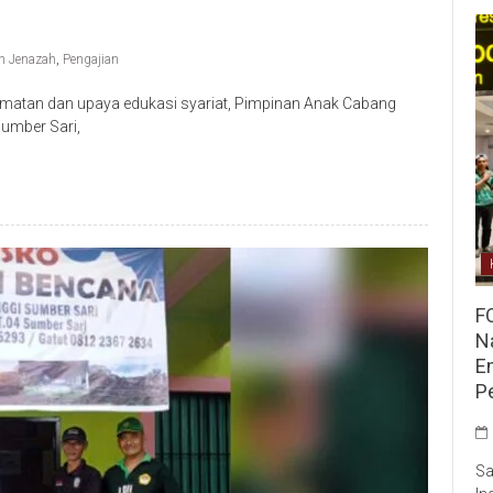
 Jenazah
,
Pengajian
matan dan upaya edukasi syariat, Pimpinan Anak Cabang
Sumber Sari,
F
Na
E
P
Sa