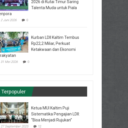
2026 di Kutai Timur Saring
Talenta Muda untuk Piala
enpora
2 Juni 2026
0
Kurban LDII Kaltim Tembus
Rp22,2 Miliar, Perkuat
Ketakwaan dan Ekonomi
rakyatan
31 Mei 2026
0
Terpopuler
Ketua MUI Kaltim Puji
Sistematika Pengajian LDII:
“Bisa Menjadi Rujukan”
27 September 2025
12