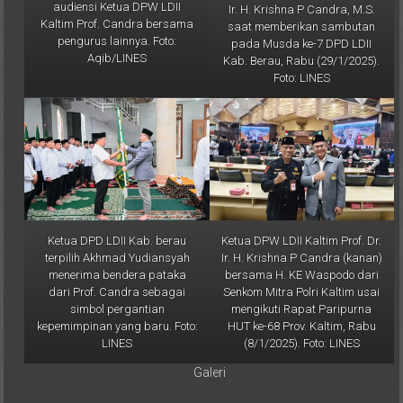
Kaltim Prof. Candra bersama
saat memberikan sambutan
pengurus lainnya. Foto:
pada Musda ke-7 DPD LDII
Aqib/LINES
Kab. Berau, Rabu (29/1/2025).
Foto: LINES
Ketua DPD LDII Kab. berau
Ketua DPW LDII Kaltim Prof. Dr.
terpilih Akhmad Yudiansyah
Ir. H. Krishna P Candra (kanan)
menerima bendera pataka
bersama H. KE Waspodo dari
dari Prof. Candra sebagai
Senkom Mitra Polri Kaltim usai
simbol pergantian
mengikuti Rapat Paripurna
kepemimpinan yang baru. Foto:
HUT ke-68 Prov. Kaltim, Rabu
LINES
(8/1/2025). Foto: LINES
Galeri