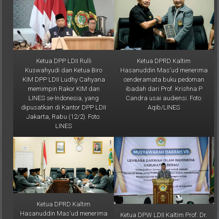
Ketua DPP LDII Rulli
Ketua DPRD Kaltim
Kuswahyudi dan Ketua Biro
Hasanuddin Mas'ud menerima
KIM DPP LDII Ludhy Cahyana
cenderamata buku pedoman
memimpin Rakor KIM dan
ibadah dari Prof. Krishna P
LINES se-Indonesia, yang
Candra usai audiensi. Foto:
dipusatkan di Kantor DPP LDII
Aqib/LINES
Jakarta, Rabu (12/2). Foto:
LINES
Ketua DPRD Kaltim
Hasanuddin Mas'ud menerima
Ketua DPW LDII Kaltim Prof. Dr.
audiensi Ketua DPW LDII
Ir. H. Krishna P Candra, M.S.