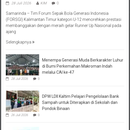
Samarinda – Tim Forum Sepak Bola Generasi Indonesia
(FORSGI) Kalimantan Timur kategori U-12 menorehkan prestasi
membanggakan dengan meraih gelar Runner Up Nasional pada
ajang
Selengkapnya
Menempa Generasi Muda Berkarakter Luhur
di Bumi Perkemahan Makroman Indah
melalui CAI ke-47
28 Juli 2026
0
DPW LDII Kaltim Pelajari Pengelolaan Bank
Sampah untuk Diterapkan di Sekolah dan
Pondok Binaan
26 Juli 2026
0
FORSGI Kaltim Zona Utara 2026 di Kutai