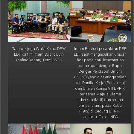
Tampak juga Wakil Ketua DPW
Imam Bashori perwakilan DPP
LDII Kaltim Imam Sujono Lutfi
LDII saat mengusulkan urusan
(paling kanan). Foto: LINES
haji pada satu kementerian
pada rapat dengar Rapat
Dengar Pendapat Umum
(RDPU) yang diselenggarakan
oleh Panitia Kerja (Panja) Haji
dan Umrah Komisi VIII DPR RI
bersama Majelis Ulama
Indonesia (MUI) dan ormas-
ormas Islam, pada Rabu
(19/2) di Gedung DPR RI,
Jakarta. Foto: LINES