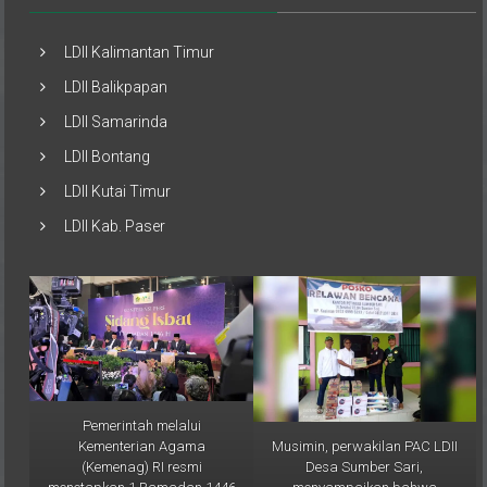
LDII Kalimantan Timur
LDII Balikpapan
LDII Samarinda
LDII Bontang
LDII Kutai Timur
LDII Kab. Paser
Pemerintah melalui
Musimin, perwakilan PAC LDII
Kementerian Agama
Desa Sumber Sari,
(Kemenag) RI resmi
menyampaikan bahwa
menetapkan 1 Ramadan 1446
bantuan ini merupakan bentuk
H jatuh pada Sabtu, 1 Maret