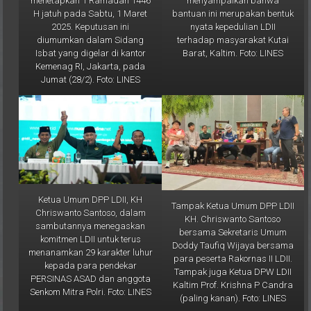
nyata kepedulian LDII
2025. Keputusan ini
terhadap masyarakat Kutai
diumumkan dalam Sidang
Barat, Kaltim. Foto: LINES
Isbat yang digelar di kantor
Kemenag RI, Jakarta, pada
Jumat (28/2). Foto: LINES
Ketua Umum DPP LDII, KH
Tampak Ketua Umum DPP LDII
Chriswanto Santoso, dalam
KH. Chriswanto Santoso
sambutannya menegaskan
bersama Sekretaris Umum
komitmen LDII untuk terus
Doddy Taufiq Wijaya bersama
menanamkan 29 karakter luhur
para peserta Rakornas II LDII.
kepada para pendekar
Tampak juga Ketua DPW LDII
PERSINAS ASAD dan anggota
Kaltim Prof. Krishna P Candra
Senkom Mitra Polri. Foto: LINES
(paling kanan). Foto: LINES