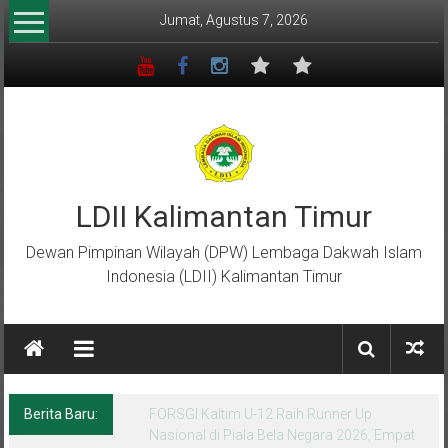
Lompat
Jumat, Agustus 7, 2026
ke
konten
LDII Kalimantan Timur
Dewan Pimpinan Wilayah (DPW) Lembaga Dakwah Islam
Indonesia (LDII) Kalimantan Timur
Berita Baru:
Menempa Generasi Muda Berkarakter Luhur
di Bumi Perkemahan Makroman Indah