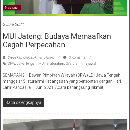
Nasional
2 Juni 2021
MUI Jateng: Budaya Memaafkan
Cegah Perpecahan
Diposkan Oleh:Lukman Hakim
0 Komentar
DPW
,
Jawa Tengah
,
MUI
,
Silaturahim
,
Silaturahmi
,
Syawal
SEMARANG – Dewan Pimpinan Wilayah (DPW) LDII Jawa Tengah
menggelar Silaturahmi Kebangsaan yang bertepatan dengan Hari
Lahir Pancasila, 1 Juni 2021. Acara berlangsung hikmat,
Baca selengkapnya