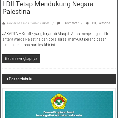
LDII Tetap Mendukung Negara
Palestina
Diposkan Oleh:Lukman Hakim
0 Komentar
LDII
,
Palestina
JAKARTA – Konflik yang terjadi di Masjidil Aqsa menjelang Idulfitri
antara warga Palestina dan polisi Israel menyulut perang besar
hingga beberapa hari terakhir ini.
Baca selengkapnya
Navigasi
Pos terdahulu
pos