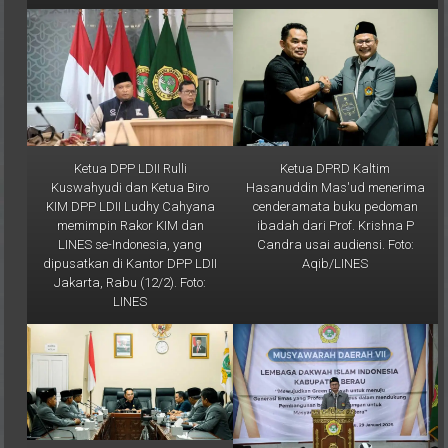
Ketua DPP LDII Rulli
Ketua DPRD Kaltim
Kuswahyudi dan Ketua Biro
Hasanuddin Mas'ud menerima
KIM DPP LDII Ludhy Cahyana
cenderamata buku pedoman
memimpin Rakor KIM dan
ibadah dari Prof. Krishna P
LINES se-Indonesia, yang
Candra usai audiensi. Foto:
dipusatkan di Kantor DPP LDII
Aqib/LINES
Jakarta, Rabu (12/2). Foto:
LINES