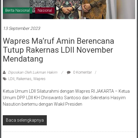
Berita Nasional
Nasional
13 September 2023
Wapres Ma’ruf Amin Berencana
Tutup Rakernas LDII November
Mendatang
Diposkan Oleh:Lukman Hakim
0 Komentar
LDII
,
Rakernas
,
Wapres
Ketua Umum LDII Silaturahmi dengan Wapres RI JAKARTA – Ketua
Umum DPP LDII KH Chriswanto Santoso dan Sekretaris Hasyim
Nasution bertemu dengan Wakil Presiden
Baca selengkapnya