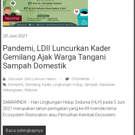
Nasional
20 Juni 2021
Pandemi, LDII Luncurkan Kader
Gemilang Ajak Warga Tangani
Sampah Domestik
Diposkan Oleh:Lukman Hakim
0 Komentar
Domestik
,
Gemilang
,
Kader
,
Lingkungan Hidup
,
Sampah
,
Wawasan
Kebangsaan
,
Webinar
SAMARINDA – Hari Lingkungan Hidup Sedunia (HLH) pada 5 Juni
2021 merupakan tahun peringatan yang ke-49 memiliki tema
Ecosystem Restoration atau Pemulihan Kembali Ekosistem.
Baca selengkapnya