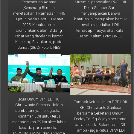
Musimin, perwakilan PAC LDII
Kementerian Agama
Desa Sumber Sari,
(Kemenag) RI resmi
menyampaikan bahwa
menetapkan 1 Ramadan 1446
bantuan ini merupakan bentuk
H jatuh pada Sabtu, 1 Maret
nyata kepedulian LDII
2025. Keputusan ini
terhadap masyarakat Kutai
diumumkan dalam Sidang
Barat, Kaltim. Foto: LINES
Isbat yang digelar di kantor
Kemenag RI, Jakarta, pada
Jumat (28/2). Foto: LINES
Ketua Umum DPP LDII, KH
Tampak Ketua Umum DPP LDII
Chriswanto Santoso, dalam
KH. Chriswanto Santoso
sambutannya menegaskan
bersama Sekretaris Umum
komitmen LDII untuk terus
Doddy Taufiq Wijaya bersama
menanamkan 29 karakter luhur
para peserta Rakornas II LDII.
kepada para pendekar
Tampak juga Ketua DPW LDII
PERSINAS ASAD dan anggota