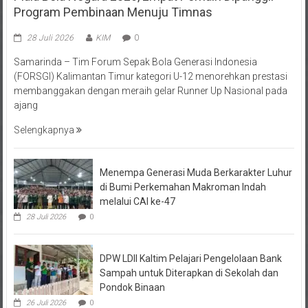
Program Pembinaan Menuju Timnas
28 Juli 2026
KIM
0
Samarinda – Tim Forum Sepak Bola Generasi Indonesia
(FORSGI) Kalimantan Timur kategori U-12 menorehkan prestasi
membanggakan dengan meraih gelar Runner Up Nasional pada
ajang
Selengkapnya
Menempa Generasi Muda Berkarakter Luhur
di Bumi Perkemahan Makroman Indah
melalui CAI ke-47
28 Juli 2026
0
DPW LDII Kaltim Pelajari Pengelolaan Bank
Sampah untuk Diterapkan di Sekolah dan
Pondok Binaan
26 Juli 2026
0