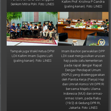
Kaltim Prof. Krishna P Candra
Senkom Mitra Polri. Foto: LINES
(paling kanan). Foto: LINES
Tampak juga Wakil Ketua DPW
Imam Bashori perwakilan DPP
LDII Kaltim Imam Sujono Lutfi
LDII saat mengusulkan urusan
(paling kanan). Foto: LINES
haji pada satu kementerian
pada rapat dengar Rapat
Dengar Pendapat Umum
(RDPU) yang diselenggarakan
oleh Panitia Kerja (Panja) Haji
dan Umrah Komisi VIII DPR RI
bersama Majelis Ulama
Indonesia (MUI) dan ormas-
ormas Islam, pada Rabu
(19/2) di Gedung DPR RI,
Jakarta. Foto: LINES