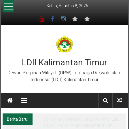
Lompat
Sabtu, Agustus 8, 2026
ke
konten
LDII Kalimantan Timur
Dewan Pimpinan Wilayah (DPW) Lembaga Dakwah Islam
Indonesia (LDII) Kalimantan Timur
Berita Baru:
Menempa Generasi Muda Berkarakter Luhur
di Bumi Perkemahan Makroman Indah