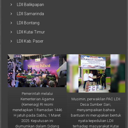
LDII Balikpapan
LDII Samarinda
LDII Bontang
LDII Kutai Timur
LDII Kab. Paser
Pemerintah melalui
Musimin, perwakilan PAC LDII
Kementerian Agama
Desa Sumber Sari,
(Kemenag) RI resmi
menyampaikan bahwa
menetapkan 1 Ramadan 1446
bantuan ini merupakan bentuk
H jatuh pada Sabtu, 1 Maret
nyata kepedulian LDII
2025. Keputusan ini
terhadap masyarakat Kutai
diumumkan dalam Sidang