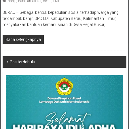
Banjir
,
Bantuan Sosial
,
Berau
,
LDII
BERAU – Sebagai bentuk kepedulian sosial terhadap warga yang
terdampak banjir, DPD LDII Kabupaten Berau, Kalimantan Timur,
menyalurkan bantuan kemanusiaan di Desa Pegat Bukur,
Baca selengkapnya
Navigasi
Pos terdahulu
pos