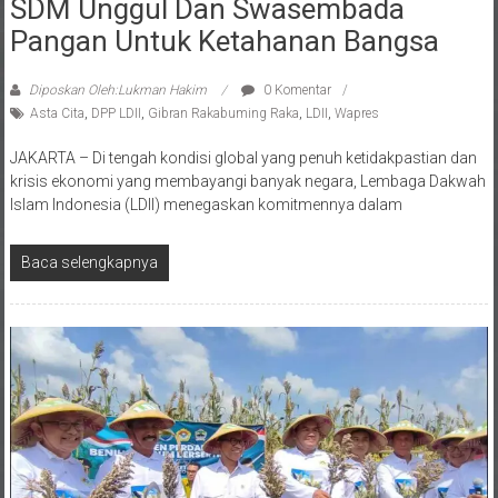
SDM Unggul Dan Swasembada
Pangan Untuk Ketahanan Bangsa
Diposkan Oleh:Lukman Hakim
0 Komentar
Asta Cita
,
DPP LDII
,
Gibran Rakabuming Raka
,
LDII
,
Wapres
JAKARTA – Di tengah kondisi global yang penuh ketidakpastian dan
krisis ekonomi yang membayangi banyak negara, Lembaga Dakwah
Islam Indonesia (LDII) menegaskan komitmennya dalam
Baca selengkapnya