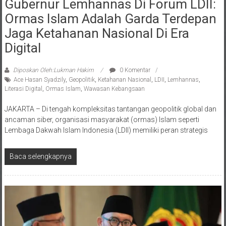
Gubernur Lemhannas Di Forum LDII:
Ormas Islam Adalah Garda Terdepan
Jaga Ketahanan Nasional Di Era
Digital
Diposkan Oleh:Lukman Hakim
0 Komentar
Ace Hasan Syadzily
,
Geopolitik
,
Ketahanan Nasional
,
LDII
,
Lemhannas
,
Literasi Digital
,
Ormas Islam
,
Wawasan Kebangsaan
JAKARTA – Di tengah kompleksitas tantangan geopolitik global dan
ancaman siber, organisasi masyarakat (ormas) Islam seperti
Lembaga Dakwah Islam Indonesia (LDII) memiliki peran strategis
Baca selengkapnya