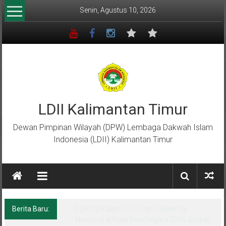
Lompat
Senin, Agustus 10, 2026
ke
konten
LDII Kalimantan Timur
Dewan Pimpinan Wilayah (DPW) Lembaga Dakwah Islam
Indonesia (LDII) Kalimantan Timur
Berita Baru:
FORSGI Kaltim U-12 Raih Runner Up
Nasional di Piala Bela Negara 2026, Empat