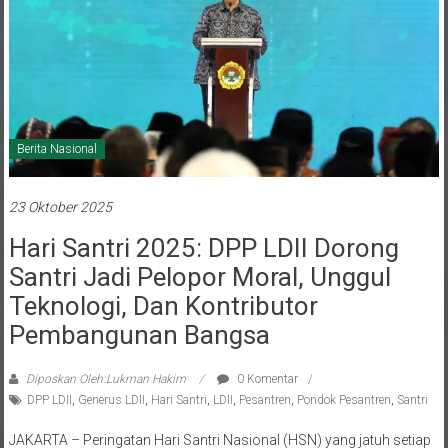
Berita Nasional
23 Oktober 2025
Hari Santri 2025: DPP LDII Dorong
Santri Jadi Pelopor Moral, Unggul
Teknologi, Dan Kontributor
Pembangunan Bangsa
Diposkan Oleh:Lukman Hakim
0 Komentar
DPP LDII
,
Generus LDII
,
Hari Santri
,
LDII
,
Pesantren
,
Pondok Pesantren
,
Santri
JAKARTA – Peringatan Hari Santri Nasional (HSN) yang jatuh setiap