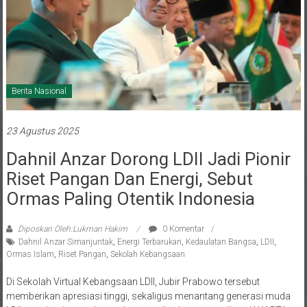
Berita Nasional
23 Agustus 2025
Dahnil Anzar Dorong LDII Jadi Pionir
Riset Pangan Dan Energi, Sebut
Ormas Paling Otentik Indonesia
Diposkan Oleh:Lukman Hakim
0 Komentar
Dahnil Anzar Simanjuntak
,
Energi Terbarukan
,
Kedaulatan Bangsa
,
LDII
,
Ormas Islam
,
Riset Pangan
,
Sekolah Kebangsaan
Di Sekolah Virtual Kebangsaan LDII, Jubir Prabowo tersebut
memberikan apresiasi tinggi, sekaligus menantang generasi muda