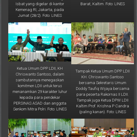
Barat, Kaltim. Foto: LINES
Isbat yang digelar di kantor
Kemenag RI, Jakarta, pada
Jumat (28/2). Foto: LINES
Ketua Umum DPP LDII, KH
Tampak Ketua Umum DPP LDII
Chriswanto Santoso, dalam
KH. Chriswanto Santoso
sambutannya menegaskan
bersama Sekretaris Umum
komitmen LDII untuk terus
Doddy Taufiq Wijaya bersama
menanamkan 29 karakter luhur
para peserta Rakornas II LDII.
kepada para pendekar
Tampak juga Ketua DPW LDII
PERSINAS ASAD dan anggota
Kaltim Prof. Krishna P Candra
Senkom Mitra Polri. Foto: LINES
(paling kanan). Foto: LINES