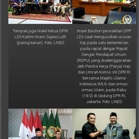
Tampak juga Wakil Ketua DPW
Imam Bashori perwakilan DPP
LDII Kaltim Imam Sujono Lutfi
LDII saat mengusulkan urusan
(paling kanan). Foto: LINES
haji pada satu kementerian
pada rapat dengar Rapat
Dengar Pendapat Umum
(RDPU) yang diselenggarakan
oleh Panitia Kerja (Panja) Haji
dan Umrah Komisi VIII DPR RI
bersama Majelis Ulama
Indonesia (MUI) dan ormas-
ormas Islam, pada Rabu
(19/2) di Gedung DPR RI,
Jakarta. Foto: LINES