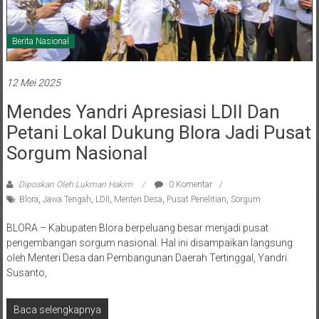
Berita Nasional
12 Mei 2025
Mendes Yandri Apresiasi LDII Dan
Petani Lokal Dukung Blora Jadi Pusat
Sorgum Nasional
Diposkan Oleh:Lukman Hakim
0 Komentar
Blora
,
Jawa Tengah
,
LDII
,
Menteri Desa
,
Pusat Penelitian
,
Sorgum
BLORA – Kabupaten Blora berpeluang besar menjadi pusat
pengembangan sorgum nasional. Hal ini disampaikan langsung
oleh Menteri Desa dan Pembangunan Daerah Tertinggal, Yandri
Susanto,
Baca selengkapnya