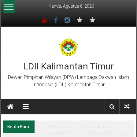
Lompat
Kamis, Agustus 6, 2026
ke
konten
LDII Kalimantan Timur
Dewan Pimpinan Wilayah (DPW) Lembaga Dakwah Islam
Indonesia (LDII) Kalimantan Timur
Berita Baru:
Menempa Generasi Muda Berkarakter Luhur
di Bumi Perkemahan Makroman Indah