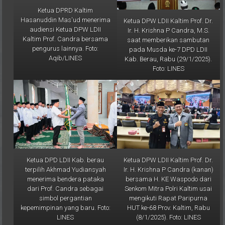
Hasanuddin Mas'ud menerima
Ketua DPW LDII Kaltim Prof. Dr.
audiensi Ketua DPW LDII
Ir. H. Krishna P Candra, M.S.
Kaltim Prof. Candra bersama
saat memberikan sambutan
pengurus lainnya. Foto:
pada Musda ke-7 DPD LDII
Aqib/LINES
Kab. Berau, Rabu (29/1/2025).
Foto: LINES
Ketua DPD LDII Kab. berau
Ketua DPW LDII Kaltim Prof. Dr.
terpilih Akhmad Yudiansyah
Ir. H. Krishna P Candra (kanan)
menerima bendera pataka
bersama H. KE Waspodo dari
dari Prof. Candra sebagai
Senkom Mitra Polri Kaltim usai
simbol pergantian
mengikuti Rapat Paripurna
kepemimpinan yang baru. Foto:
HUT ke-68 Prov. Kaltim, Rabu
LINES
(8/1/2025). Foto: LINES
Galeri