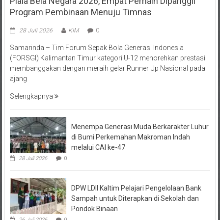
Program Pembinaan Menuju Timnas
28 Juli 2026
KIM
0
Samarinda – Tim Forum Sepak Bola Generasi Indonesia
(FORSGI) Kalimantan Timur kategori U-12 menorehkan prestasi
membanggakan dengan meraih gelar Runner Up Nasional pada
ajang
Selengkapnya
Menempa Generasi Muda Berkarakter Luhur
di Bumi Perkemahan Makroman Indah
melalui CAI ke-47
28 Juli 2026
0
DPW LDII Kaltim Pelajari Pengelolaan Bank
Sampah untuk Diterapkan di Sekolah dan
Pondok Binaan
26 Juli 2026
0