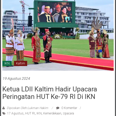
IKN
Kaltim
19 Agustus 2024
Ketua LDII Kaltim Hadir Upacara
Peringatan HUT Ke-79 RI Di IKN
Diposkan Oleh:Lukman Hakim
0 Komentar
17 Agustus
,
HUT RI
,
IKN
,
Kemerdekaan
,
Upacara