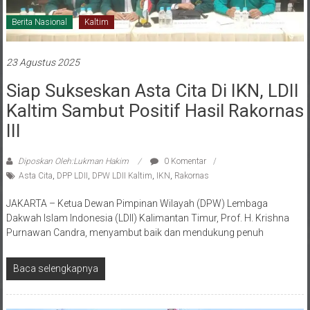
Berita Nasional
Kaltim
23 Agustus 2025
Siap Sukseskan Asta Cita Di IKN, LDII
Kaltim Sambut Positif Hasil Rakornas
III
Diposkan Oleh:Lukman Hakim
0 Komentar
Asta Cita
,
DPP LDII
,
DPW LDII Kaltim
,
IKN
,
Rakornas
JAKARTA – Ketua Dewan Pimpinan Wilayah (DPW) Lembaga
Dakwah Islam Indonesia (LDII) Kalimantan Timur, Prof. H. Krishna
Purnawan Candra, menyambut baik dan mendukung penuh
Baca selengkapnya