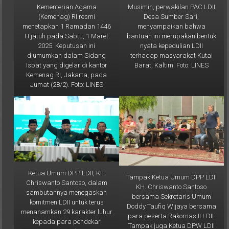
Desa Sumber Sari,
(Kemenag) RI resmi
menyampaikan bahwa
menetapkan 1 Ramadan 1446
bantuan ini merupakan bentuk
H jatuh pada Sabtu, 1 Maret
nyata kepedulian LDII
2025. Keputusan ini
terhadap masyarakat Kutai
diumumkan dalam Sidang
Barat, Kaltim. Foto: LINES
Isbat yang digelar di kantor
Kemenag RI, Jakarta, pada
Jumat (28/2). Foto: LINES
Ketua Umum DPP LDII, KH
Tampak Ketua Umum DPP LDII
Chriswanto Santoso, dalam
KH. Chriswanto Santoso
sambutannya menegaskan
bersama Sekretaris Umum
komitmen LDII untuk terus
Doddy Taufiq Wijaya bersama
menanamkan 29 karakter luhur
para peserta Rakornas II LDII.
kepada para pendekar
Tampak juga Ketua DPW LDII
PERSINAS ASAD dan anggota
Kaltim Prof. Krishna P Candra