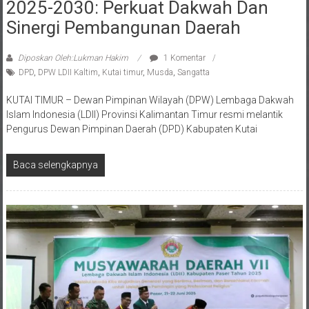
2025-2030: Perkuat Dakwah Dan
Sinergi Pembangunan Daerah
Diposkan Oleh:Lukman Hakim
1 Komentar
DPD
,
DPW LDII Kaltim
,
Kutai timur
,
Musda
,
Sangatta
KUTAI TIMUR – Dewan Pimpinan Wilayah (DPW) Lembaga Dakwah
Islam Indonesia (LDII) Provinsi Kalimantan Timur resmi melantik
Pengurus Dewan Pimpinan Daerah (DPD) Kabupaten Kutai
Baca selengkapnya