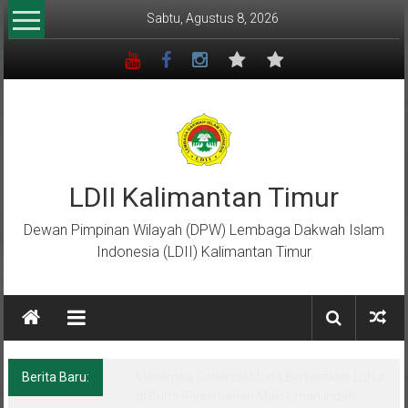
Lompat
Sabtu, Agustus 8, 2026
ke
konten
LDII Kalimantan Timur
Dewan Pimpinan Wilayah (DPW) Lembaga Dakwah Islam
Indonesia (LDII) Kalimantan Timur
Berita Baru:
Menempa Generasi Muda Berkarakter Luhur
di Bumi Perkemahan Makroman Indah