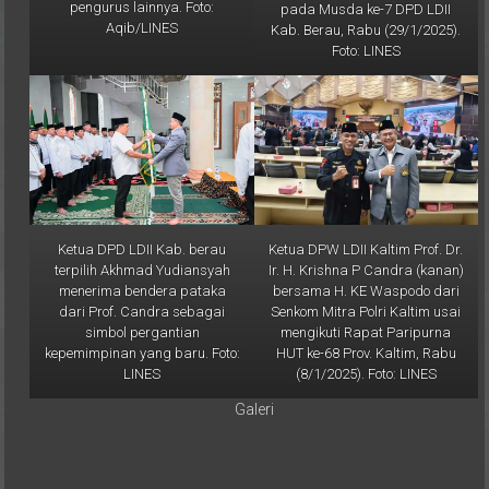
pengurus lainnya. Foto:
pada Musda ke-7 DPD LDII
Aqib/LINES
Kab. Berau, Rabu (29/1/2025).
Foto: LINES
Ketua DPD LDII Kab. berau
Ketua DPW LDII Kaltim Prof. Dr.
terpilih Akhmad Yudiansyah
Ir. H. Krishna P Candra (kanan)
menerima bendera pataka
bersama H. KE Waspodo dari
dari Prof. Candra sebagai
Senkom Mitra Polri Kaltim usai
simbol pergantian
mengikuti Rapat Paripurna
kepemimpinan yang baru. Foto:
HUT ke-68 Prov. Kaltim, Rabu
LINES
(8/1/2025). Foto: LINES
Galeri