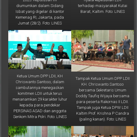
terhadap masyarakat Kutai
diumumkan dalam Sidang
Barat, Kaltim. Foto: LINES
Isbat yang digelar di kantor
Kemenag RI, Jakarta, pada
Jumat (28/2). Foto: LINES
Ketua Umum DPP LDII, KH
Tampak Ketua Umum DPP LDII
Chriswanto Santoso, dalam
KH. Chriswanto Santoso
sambutannya menegaskan
bersama Sekretaris Umum
komitmen LDII untuk terus
Doddy Taufiq Wijaya bersama
menanamkan 29 karakter luhur
para peserta Rakornas II LDII.
kepada para pendekar
Tampak juga Ketua DPW LDII
PERSINAS ASAD dan anggota
Kaltim Prof. Krishna P Candra
Senkom Mitra Polri. Foto: LINES
(paling kanan). Foto: LINES