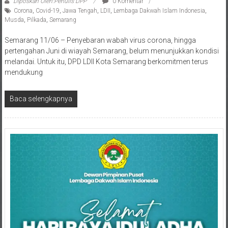
Diposkan Oleh:Penulis DPP
0 Komentar
Corona
,
Covid-19
,
Jawa Tengah
,
LDII
,
Lembaga Dakwah Islam Indonesia
,
Musda
,
Pilkada
,
Semarang
Semarang 11/06 – Penyebaran wabah virus corona, hingga
pertengahan Juni di wiayah Semarang, belum menunjukkan kondisi
melandai. Untuk itu, DPD LDII Kota Semarang berkomitmen terus
mendukung
Baca selengkapnya