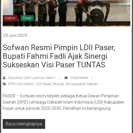
Kaltim
Paser
23 Juni 2025
Sofwan Resmi Pimpin LDII Paser,
Bupati Fahmi Fadli Ajak Sinergi
Sukseskan Visi Paser TUNTAS
Diposkan Oleh:Lukman Hakim
0 Komentar
DPW LDII Kaltim
,
LDII Paser
,
Musda
,
Musyawarah Daerah
PASER – Sofwan resmi terpilih sebagai Ketua Dewan Pimpinan
Daerah (DPD) Lembaga Dakwah Islam Indonesia (LDII) Kabupaten
Paser untuk periode 2025-2030. Pemilihan ini berlangsung
Baca selengkapnya