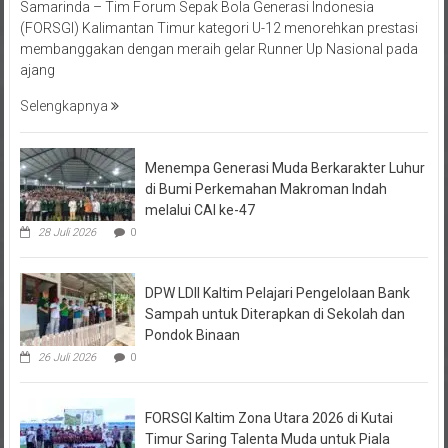
Samarinda – Tim Forum Sepak Bola Generasi Indonesia
(FORSGI) Kalimantan Timur kategori U-12 menorehkan prestasi
membanggakan dengan meraih gelar Runner Up Nasional pada
ajang
Selengkapnya
Menempa Generasi Muda Berkarakter Luhur
di Bumi Perkemahan Makroman Indah
melalui CAI ke-47
28 Juli 2026
0
DPW LDII Kaltim Pelajari Pengelolaan Bank
Sampah untuk Diterapkan di Sekolah dan
Pondok Binaan
26 Juli 2026
0
FORSGI Kaltim Zona Utara 2026 di Kutai
Timur Saring Talenta Muda untuk Piala