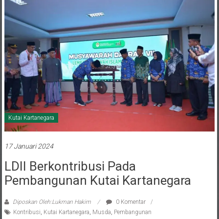
Kutai Kartanegara
17 Januari 2024
LDII Berkontribusi Pada
Pembangunan Kutai Kartanegara
Diposkan Oleh:Lukman Hakim
0 Komentar
Kontribusi
,
Kutai Kartanegara
,
Musda
,
Pembangunan