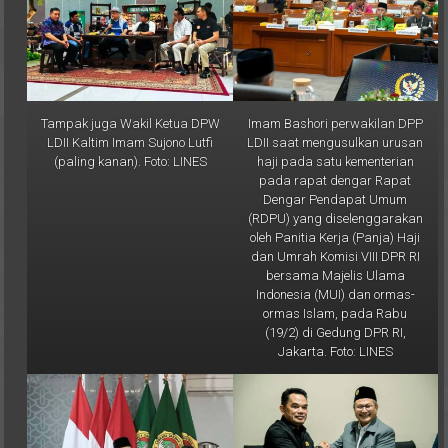
Tampak juga Wakil Ketua DPW
Imam Bashori perwakilan DPP
LDII Kaltim Imam Sujono Lutfi
LDII saat mengusulkan urusan
(paling kanan). Foto: LINES
haji pada satu kementerian
pada rapat dengar Rapat
Dengar Pendapat Umum
(RDPU) yang diselenggarakan
oleh Panitia Kerja (Panja) Haji
dan Umrah Komisi VIII DPR RI
bersama Majelis Ulama
Indonesia (MUI) dan ormas-
ormas Islam, pada Rabu
(19/2) di Gedung DPR RI,
Jakarta. Foto: LINES