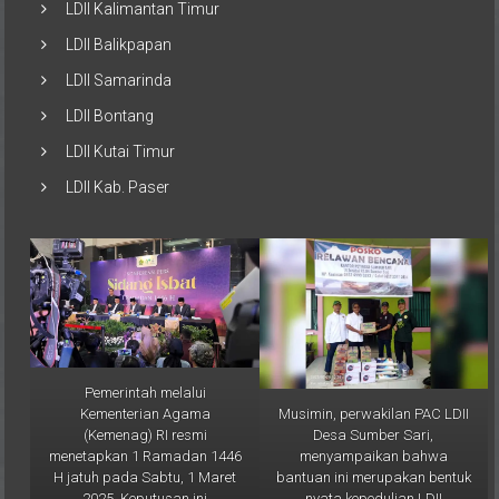
LDII Kalimantan Timur
LDII Balikpapan
LDII Samarinda
LDII Bontang
LDII Kutai Timur
LDII Kab. Paser
Pemerintah melalui
Musimin, perwakilan PAC LDII
Kementerian Agama
Desa Sumber Sari,
(Kemenag) RI resmi
menyampaikan bahwa
menetapkan 1 Ramadan 1446
bantuan ini merupakan bentuk
H jatuh pada Sabtu, 1 Maret
nyata kepedulian LDII
2025. Keputusan ini