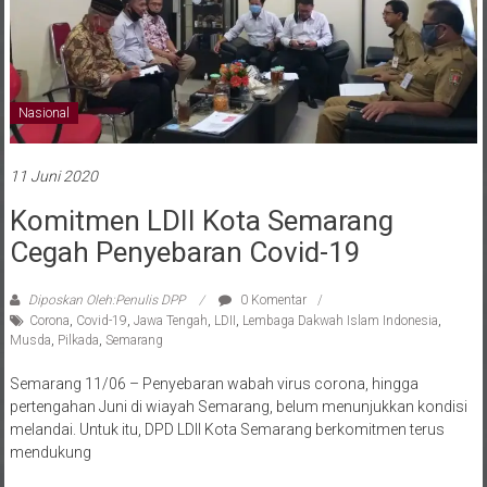
Nasional
11 Juni 2020
Komitmen LDII Kota Semarang
Cegah Penyebaran Covid-19
Diposkan Oleh:Penulis DPP
0 Komentar
Corona
,
Covid-19
,
Jawa Tengah
,
LDII
,
Lembaga Dakwah Islam Indonesia
,
Musda
,
Pilkada
,
Semarang
Semarang 11/06 – Penyebaran wabah virus corona, hingga
pertengahan Juni di wiayah Semarang, belum menunjukkan kondisi
melandai. Untuk itu, DPD LDII Kota Semarang berkomitmen terus
mendukung