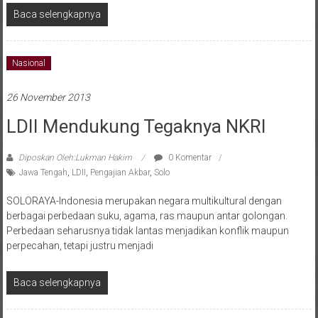
Baca selengkapnya
Nasional
26 November 2013
LDII Mendukung Tegaknya NKRI
Diposkan Oleh:Lukman Hakim
0 Komentar
Jawa Tengah
,
LDII
,
Pengajian Akbar
,
Solo
SOLORAYA-Indonesia merupakan negara multikultural dengan
berbagai perbedaan suku, agama, ras maupun antar golongan.
Perbedaan seharusnya tidak lantas menjadikan konflik maupun
perpecahan, tetapi justru menjadi
Baca selengkapnya