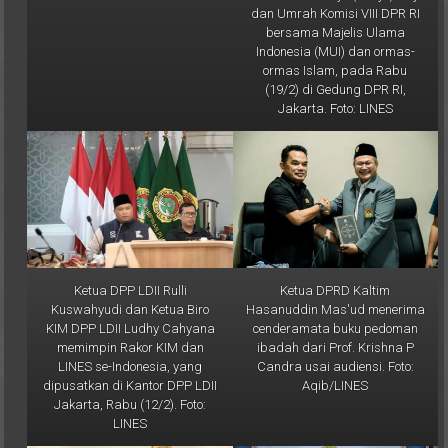
dan Umrah Komisi VIII DPR RI
bersama Majelis Ulama
Indonesia (MUI) dan ormas-
ormas Islam, pada Rabu
(19/2) di Gedung DPR RI,
Jakarta. Foto: LINES
Ketua DPP LDII Rulli
Ketua DPRD Kaltim
Kuswahyudi dan Ketua Biro
Hasanuddin Mas'ud menerima
KIM DPP LDII Ludhy Cahyana
cenderamata buku pedoman
memimpin Rakor KIM dan
ibadah dari Prof. Krishna P
LINES se-Indonesia, yang
Candra usai audiensi. Foto:
dipusatkan di Kantor DPP LDII
Aqib/LINES
Jakarta, Rabu (12/2). Foto:
LINES