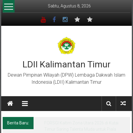
Lompat
Sabtu, Agustus 8, 2026
ke
konten
LDII Kalimantan Timur
Dewan Pimpinan Wilayah (DPW) Lembaga Dakwah Islam
Indonesia (LDII) Kalimantan Timur
Berita Baru:
Kurban LDII Kaltim Tembus Rp22,2 Miliar,
Perkuat Ketakwaan dan Ekonomi