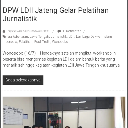
DPW LDII Jateng Gelar Pelatihan
Jurnalistik
Diposkan Oleh:Penulis DPP
0 Komentar
era kebenaran
,
Jawa Tengah
,
Jurnalistik
,
LDII
,
Lembaga Dakwah Islam
Indonesia
,
Pelatihan
,
Post Truth
,
Wonosobo
Wonosobo (16/7) – Hendaknya setelah mengikuti workshop ini,
peserta bisa mengemas kegiatan LDII dalam bentuk berita yang
menarik sehingga kegiatan-kegiatan LDII Jawa Tengah khususnya
Baca selengkapnya