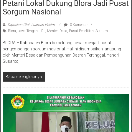
Petani Lokal Dukung Blora Jadi Pusat
Sorgum Nasional
Diposkan Oleh:Lukman Hakim
0 Komentar
Blora
,
Jawa Tengah
,
LDII
,
Menteri Desa
,
Pusat Penelitian
,
Sorgum
BLORA – Kabupaten Blora berpeluang besar menjadi pusat
pengembangan sorgum nasional. Hal ini disampaikan langsung
oleh Menteri Desa dan Pembangunan Daerah Tertinggal, Yandri
Susanto,
Baca selengkapnya