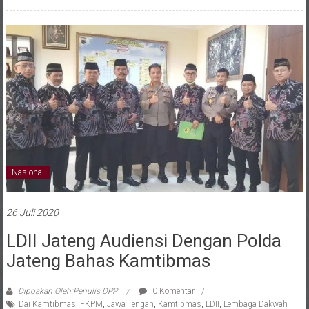
Nasional
26 Juli 2020
LDII Jateng Audiensi Dengan Polda
Jateng Bahas Kamtibmas
Diposkan Oleh:Penulis DPP
0 Komentar
Dai Kamtibmas
,
FKPM
,
Jawa Tengah
,
Kamtibmas
,
LDII
,
Lembaga Dakwah