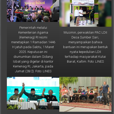
Pemerintah melalui
Musimin, perwakilan PAC LDII
Kementerian Agama
Desa Sumber Sari,
(Kemenag) RI resmi
menyampaikan bahwa
menetapkan 1 Ramadan 1446
bantuan ini merupakan bentuk
H jatuh pada Sabtu, 1 Maret
nyata kepedulian LDII
2025. Keputusan ini
terhadap masyarakat Kutai
diumumkan dalam Sidang
Barat, Kaltim. Foto: LINES
Isbat yang digelar di kantor
Kemenag RI, Jakarta, pada
Jumat (28/2). Foto: LINES