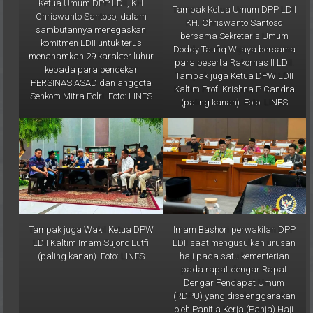
Ketua Umum DPP LDII, KH
Tampak Ketua Umum DPP LDII
Chriswanto Santoso, dalam
KH. Chriswanto Santoso
sambutannya menegaskan
bersama Sekretaris Umum
komitmen LDII untuk terus
Doddy Taufiq Wijaya bersama
menanamkan 29 karakter luhur
para peserta Rakornas II LDII.
kepada para pendekar
Tampak juga Ketua DPW LDII
PERSINAS ASAD dan anggota
Kaltim Prof. Krishna P Candra
Senkom Mitra Polri. Foto: LINES
(paling kanan). Foto: LINES
Tampak juga Wakil Ketua DPW
Imam Bashori perwakilan DPP
LDII Kaltim Imam Sujono Lutfi
LDII saat mengusulkan urusan
(paling kanan). Foto: LINES
haji pada satu kementerian
pada rapat dengar Rapat
Dengar Pendapat Umum
(RDPU) yang diselenggarakan
oleh Panitia Kerja (Panja) Haji