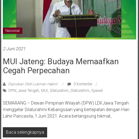
Nasional
2 Juni 2021
MUI Jateng: Budaya Memaafkan
Cegah Perpecahan
Diposkan Oleh:Lukman Hakim
0 Komentar
DPW
,
Jawa Tengah
,
MUI
,
Silaturahim
,
Silaturahmi
,
Syawal
SEMARANG – Dewan Pimpinan Wilayah (DPW) LDII Jawa Tengah
menggelar Silaturahmi Kebangsaan yang bertepatan dengan Hari
Lahir Pancasila, 1 Juni 2021. Acara berlangsung hikmat,
Baca selengkapnya