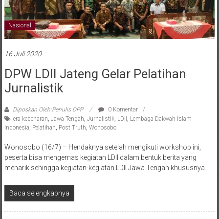
Nasional
16 Juli 2020
DPW LDII Jateng Gelar Pelatihan
Jurnalistik
Diposkan Oleh:Penulis DPP
0 Komentar
era kebenaran
,
Jawa Tengah
,
Jurnalistik
,
LDII
,
Lembaga Dakwah Islam
Indonesia
,
Pelatihan
,
Post Truth
,
Wonosobo
Wonosobo (16/7) – Hendaknya setelah mengikuti workshop ini,
peserta bisa mengemas kegiatan LDII dalam bentuk berita yang
menarik sehingga kegiatan-kegiatan LDII Jawa Tengah khususnya
Baca selengkapnya