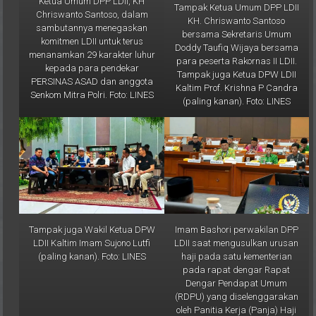
KH. Chriswanto Santoso
sambutannya menegaskan
bersama Sekretaris Umum
komitmen LDII untuk terus
Doddy Taufiq Wijaya bersama
menanamkan 29 karakter luhur
para peserta Rakornas II LDII.
kepada para pendekar
Tampak juga Ketua DPW LDII
PERSINAS ASAD dan anggota
Kaltim Prof. Krishna P Candra
Senkom Mitra Polri. Foto: LINES
(paling kanan). Foto: LINES
Tampak juga Wakil Ketua DPW
Imam Bashori perwakilan DPP
LDII Kaltim Imam Sujono Lutfi
LDII saat mengusulkan urusan
(paling kanan). Foto: LINES
haji pada satu kementerian
pada rapat dengar Rapat
Dengar Pendapat Umum
(RDPU) yang diselenggarakan
oleh Panitia Kerja (Panja) Haji
dan Umrah Komisi VIII DPR RI