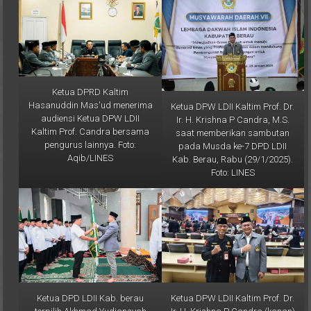
Ketua DPRD Kaltim
Hasanuddin Mas'ud menerima
Ketua DPW LDII Kaltim Prof. Dr.
audiensi Ketua DPW LDII
Ir. H. Krishna P Candra, M.S.
Kaltim Prof. Candra bersama
saat memberikan sambutan
pengurus lainnya. Foto:
pada Musda ke-7 DPD LDII
Aqib/LINES
Kab. Berau, Rabu (29/1/2025).
Foto: LINES
Ketua DPD LDII Kab. berau
Ketua DPW LDII Kaltim Prof. Dr.
terpilih Akhmad Yudiansyah
Ir. H. Krishna P Candra (kanan)
menerima bendera pataka
bersama H. KE Waspodo dari