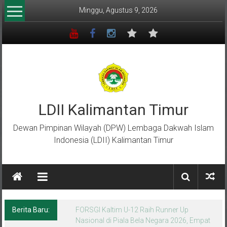
Lompat
Minggu, Agustus 9, 2026
ke
konten
LDII Kalimantan Timur
Dewan Pimpinan Wilayah (DPW) Lembaga Dakwah Islam
Indonesia (LDII) Kalimantan Timur
Berita Baru:
Menempa Generasi Muda Berkarakter Luhur
di Bumi Perkemahan Makroman Indah