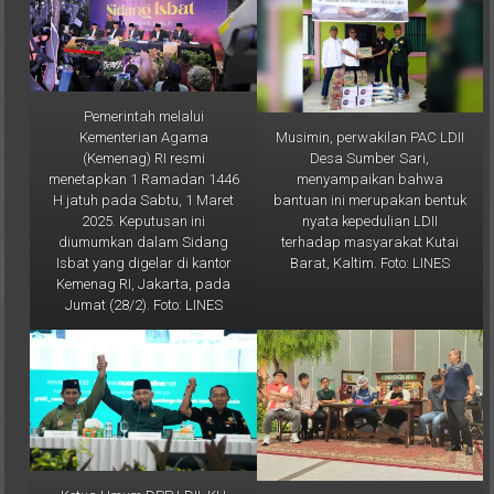
Pemerintah melalui
Musimin, perwakilan PAC LDII
Kementerian Agama
Desa Sumber Sari,
(Kemenag) RI resmi
menyampaikan bahwa
menetapkan 1 Ramadan 1446
bantuan ini merupakan bentuk
H jatuh pada Sabtu, 1 Maret
nyata kepedulian LDII
2025. Keputusan ini
terhadap masyarakat Kutai
diumumkan dalam Sidang
Barat, Kaltim. Foto: LINES
Isbat yang digelar di kantor
Kemenag RI, Jakarta, pada
Jumat (28/2). Foto: LINES
Ketua Umum DPP LDII, KH
Tampak Ketua Umum DPP LDII
Chriswanto Santoso, dalam