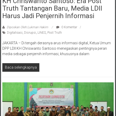
Truth Tantangan Baru, Media LDII
Harus Jadi Penjernih Informasi
Diposkan Oleh:Lukman Hakim
0 Komentar
Digitalisasi
,
Disrupsi
,
LINES
,
Post Truth
JAKARTA – Di tengah derasnya arus informasi digital, Ketua Umum
DPP LDII KH Chriswanto Santoso menegaskan pentingnya peran
media sebagai penjernih informasi, khususnya dalam
Baca selengkapnya