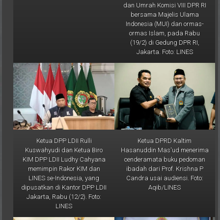
bersama Majelis Ulama
Indonesia (MUI) dan ormas-
ormas Islam, pada Rabu
(19/2) di Gedung DPR RI,
Jakarta. Foto: LINES
Ketua DPP LDII Rulli
Ketua DPRD Kaltim
Kuswahyudi dan Ketua Biro
Hasanuddin Mas'ud menerima
KIM DPP LDII Ludhy Cahyana
cenderamata buku pedoman
memimpin Rakor KIM dan
ibadah dari Prof. Krishna P
LINES se-Indonesia, yang
Candra usai audiensi. Foto:
dipusatkan di Kantor DPP LDII
Aqib/LINES
Jakarta, Rabu (12/2). Foto:
LINES