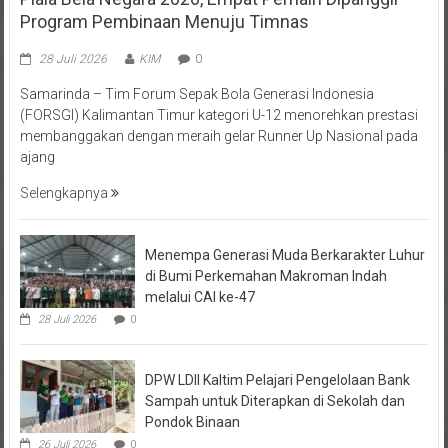
Program Pembinaan Menuju Timnas
28 Juli 2026
KIM
0
Samarinda – Tim Forum Sepak Bola Generasi Indonesia
(FORSGI) Kalimantan Timur kategori U-12 menorehkan prestasi
membanggakan dengan meraih gelar Runner Up Nasional pada
ajang
Selengkapnya
Menempa Generasi Muda Berkarakter Luhur
di Bumi Perkemahan Makroman Indah
melalui CAI ke-47
28 Juli 2026
0
DPW LDII Kaltim Pelajari Pengelolaan Bank
Sampah untuk Diterapkan di Sekolah dan
Pondok Binaan
26 Juli 2026
0