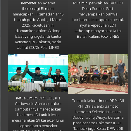
Desa Sumber Sari,
(Kemenag) RI resmi
menyampaikan bahwa
menetapkan 1 Ramadan 1446
bantuan ini merupakan bentuk
H jatuh pada Sabtu, 1 Maret
nyata kepedulian LDII
2025. Keputusan ini
terhadap masyarakat Kutai
diumumkan dalam Sidang
Barat, Kaltim. Foto: LINES
Isbat yang digelar di kantor
Kemenag RI, Jakarta, pada
Jumat (28/2). Foto: LINES
Ketua Umum DPP LDII, KH
Tampak Ketua Umum DPP LDII
Chriswanto Santoso, dalam
KH. Chriswanto Santoso
sambutannya menegaskan
bersama Sekretaris Umum
komitmen LDII untuk terus
Doddy Taufiq Wijaya bersama
menanamkan 29 karakter luhur
para peserta Rakornas II LDII.
kepada para pendekar
Tampak juga Ketua DPW LDII
PERSINAS ASAD dan anggota
Kaltim Prof. Krishna P Candra
Senkom Mitra Polri. Foto: LINES