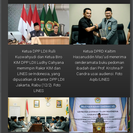
Ketua DPP LDII Rulli
Ketua DPRD Kaltim
Kuswahyudi dan Ketua Biro
Hasanuddin Mas'ud menerima
KIM DPP LDII Ludhy Cahyana
cenderamata buku pedoman
memimpin Rakor KIM dan
ibadah dari Prof. Krishna P
LINES se-Indonesia, yang
Candra usai audiensi. Foto:
dipusatkan di Kantor DPP LDII
Aqib/LINES
Jakarta, Rabu (12/2). Foto:
LINES
Ketua DPRD Kaltim