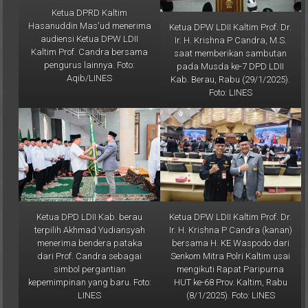
Hasanuddin Mas'ud menerima
Ketua DPW LDII Kaltim Prof. Dr.
audiensi Ketua DPW LDII
Ir. H. Krishna P Candra, M.S.
Kaltim Prof. Candra bersama
saat memberikan sambutan
pengurus lainnya. Foto:
pada Musda ke-7 DPD LDII
Aqib/LINES
Kab. Berau, Rabu (29/1/2025).
Foto: LINES
Ketua DPD LDII Kab. berau
Ketua DPW LDII Kaltim Prof. Dr.
terpilih Akhmad Yudiansyah
Ir. H. Krishna P Candra (kanan)
menerima bendera pataka
bersama H. KE Waspodo dari
dari Prof. Candra sebagai
Senkom Mitra Polri Kaltim usai
simbol pergantian
mengikuti Rapat Paripurna
kepemimpinan yang baru. Foto:
HUT ke-68 Prov. Kaltim, Rabu
LINES
(8/1/2025). Foto: LINES
Galeri