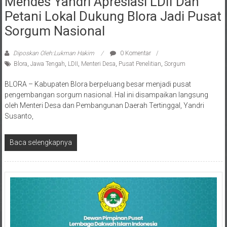
Petani Lokal Dukung Blora Jadi Pusat
Sorgum Nasional
Diposkan Oleh:Lukman Hakim
0 Komentar
Blora
,
Jawa Tengah
,
LDII
,
Menteri Desa
,
Pusat Penelitian
,
Sorgum
BLORA – Kabupaten Blora berpeluang besar menjadi pusat
pengembangan sorgum nasional. Hal ini disampaikan langsung
oleh Menteri Desa dan Pembangunan Daerah Tertinggal, Yandri
Susanto,
Baca selengkapnya