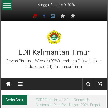
Lompat
Minggu, Agustus 9, 2026
ke
konten
LDII Kalimantan Timur
Dewan Pimpinan Wilayah (DPW) Lembaga Dakwah Islam
Indonesia (LDII) Kalimantan Timur
Berita Baru:
Menempa Generasi Muda Berkarakter Luhur
di Bumi Perkemahan Makroman Indah