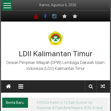
Lompat
Kamis, Agustus 6, 2026
ke
konten
LDII Kalimantan Timur
Dewan Pimpinan Wilayah (DPW) Lembaga Dakwah Islam
Indonesia (LDII) Kalimantan Timur
Berita Baru:
Menempa Generasi Muda Berkarakter Luhur
di Bumi Perkemahan Makroman Indah