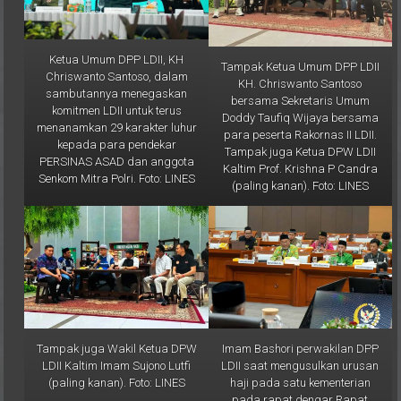
Ketua Umum DPP LDII, KH
Tampak Ketua Umum DPP LDII
Chriswanto Santoso, dalam
KH. Chriswanto Santoso
sambutannya menegaskan
bersama Sekretaris Umum
komitmen LDII untuk terus
Doddy Taufiq Wijaya bersama
menanamkan 29 karakter luhur
para peserta Rakornas II LDII.
kepada para pendekar
Tampak juga Ketua DPW LDII
PERSINAS ASAD dan anggota
Kaltim Prof. Krishna P Candra
Senkom Mitra Polri. Foto: LINES
(paling kanan). Foto: LINES
Tampak juga Wakil Ketua DPW
Imam Bashori perwakilan DPP
LDII Kaltim Imam Sujono Lutfi
LDII saat mengusulkan urusan
(paling kanan). Foto: LINES
haji pada satu kementerian
pada rapat dengar Rapat
Dengar Pendapat Umum