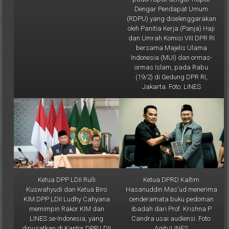
(RDPU) yang diselenggarakan
oleh Panitia Kerja (Panja) Haji
dan Umrah Komisi VIII DPR RI
bersama Majelis Ulama
Indonesia (MUI) dan ormas-
ormas Islam, pada Rabu
(19/2) di Gedung DPR RI,
Jakarta. Foto: LINES
Ketua DPP LDII Rulli
Ketua DPRD Kaltim
Kuswahyudi dan Ketua Biro
Hasanuddin Mas'ud menerima
KIM DPP LDII Ludhy Cahyana
cenderamata buku pedoman
memimpin Rakor KIM dan
ibadah dari Prof. Krishna P
LINES se-Indonesia, yang
Candra usai audiensi. Foto:
dipusatkan di Kantor DPP LDII
Aqib/LINES
Jakarta, Rabu (12/2). Foto: