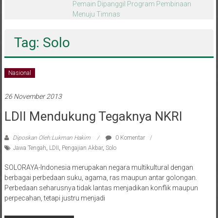
melalui CAI ke-47
Tag: Solo
Nasional
26 November 2013
LDII Mendukung Tegaknya NKRI
Diposkan Oleh:Lukman Hakim
0 Komentar
Jawa Tengah
,
LDII
,
Pengajian Akbar
,
Solo
SOLORAYA-Indonesia merupakan negara multikultural dengan
berbagai perbedaan suku, agama, ras maupun antar golongan.
Perbedaan seharusnya tidak lantas menjadikan konflik maupun
perpecahan, tetapi justru menjadi
Baca selengkapnya