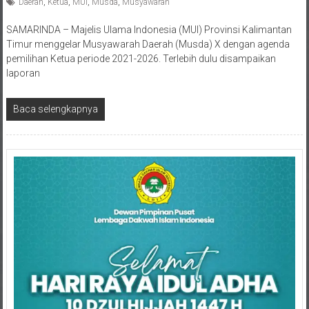
Diposkan Oleh:Lukman Hakim
0 Komentar
Daerah
,
Ketua
,
MUI
,
Musda
,
Musyawarah
SAMARINDA – Majelis Ulama Indonesia (MUI) Provinsi Kalimantan
Timur menggelar Musyawarah Daerah (Musda) X dengan agenda
pemilihan Ketua periode 2021-2026. Terlebih dulu disampaikan
laporan
Baca selengkapnya