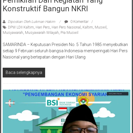
Pemikiran Dan Kegiatan Yang
Konstruktif Bangun NKRI
Diposkan Oleh:Lukman Hakim
0 Komentar
DPW LDII Kaltim
,
Hari Pers
,
Hari Pers Nasional
,
Kaltim
,
Muswil
,
Musyawarah
,
Musyawarah Wilayah
,
Pra Muswil
SAMARINDA – Keputusan Presiden No. 5 Tahun 1985 menyebutkan
setiap 9 Februari seluruh bangsa Indonesia memperingati Hari Pers
Nasional yang bertepatan dengan Hari Ulang
Baca selengkapnya