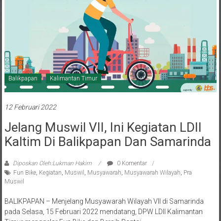
Balikpapan
Kalimantan Timur
12 Februari 2022
Jelang Muswil VII, Ini Kegiatan LDII
Kaltim Di Balikpapan Dan Samarinda
Diposkan Oleh:Lukman Hakim
0 Komentar
Fun Bike
,
Kegiatan
,
Muswil
,
Musyawarah
,
Musyawarah Wilayah
,
Pra
Muswil
BALIKPAPAN – Menjelang Musyawarah Wilayah VII di Samarinda