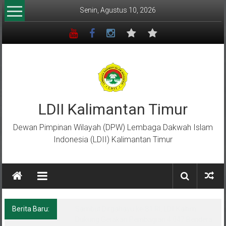
Lompat
Senin, Agustus 10, 2026
ke
konten
LDII Kalimantan Timur
Dewan Pimpinan Wilayah (DPW) Lembaga Dakwah Islam
Indonesia (LDII) Kalimantan Timur
Berita Baru:
FORSGI Kaltim U-12 Raih Runner Up
Nasional di Piala Bela Negara 2026, Empat