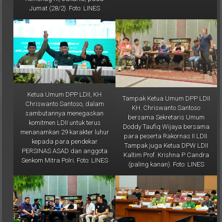
Kemenag RI, Jakarta, pada
Jumat (28/2). Foto: LINES
Ketua Umum DPP LDII, KH
Tampak Ketua Umum DPP LDII
Chriswanto Santoso, dalam
KH. Chriswanto Santoso
sambutannya menegaskan
bersama Sekretaris Umum
komitmen LDII untuk terus
Doddy Taufiq Wijaya bersama
menanamkan 29 karakter luhur
para peserta Rakornas II LDII.
kepada para pendekar
Tampak juga Ketua DPW LDII
PERSINAS ASAD dan anggota
Kaltim Prof. Krishna P Candra
Senkom Mitra Polri. Foto: LINES
(paling kanan). Foto: LINES