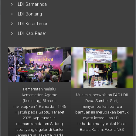
LDII Balikpapan
LDII Samarinda
LDII Bontang
LDII Kutai Timur
LDII Kab. Paser
Pemerintah melalui
Musimin, perwakilan PAC LDII
Kementerian Agama
Desa Sumber Sari,
(Kemenag) RI resmi
menyampaikan bahwa
menetapkan 1 Ramadan 1446
bantuan ini merupakan bentuk
H jatuh pada Sabtu, 1 Maret
nyata kepedulian LDII
2025. Keputusan ini
terhadap masyarakat Kutai
diumumkan dalam Sidang
Barat, Kaltim. Foto: LINES
Isbat yang digelar di kantor