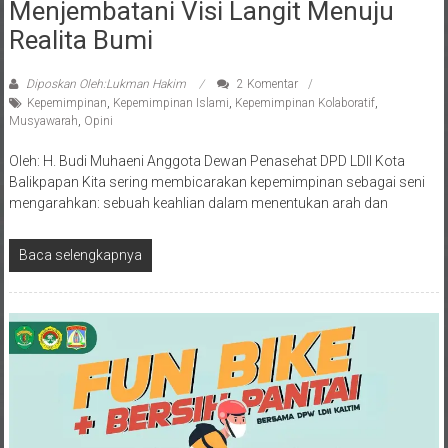
Musyawarah Dalam Kepemimpinan,
Menjembatani Visi Langit Menuju
Realita Bumi
Diposkan Oleh:Lukman Hakim
2 Komentar
Kepemimpinan
,
Kepemimpinan Islami
,
Kepemimpinan Kolaboratif
,
Musyawarah
,
Opini
Oleh: H. Budi Muhaeni Anggota Dewan Penasehat DPD LDII Kota
Balikpapan Kita sering membicarakan kepemimpinan sebagai seni
mengarahkan: sebuah keahlian dalam menentukan arah dan
Baca selengkapnya