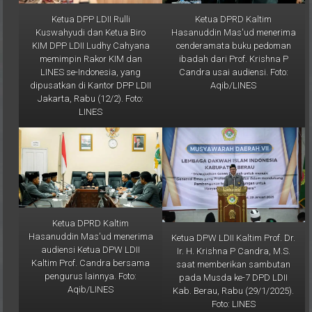
Ketua DPP LDII Rulli
Ketua DPRD Kaltim
Kuswahyudi dan Ketua Biro
Hasanuddin Mas'ud menerima
KIM DPP LDII Ludhy Cahyana
cenderamata buku pedoman
memimpin Rakor KIM dan
ibadah dari Prof. Krishna P
LINES se-Indonesia, yang
Candra usai audiensi. Foto:
dipusatkan di Kantor DPP LDII
Aqib/LINES
Jakarta, Rabu (12/2). Foto:
LINES
Ketua DPRD Kaltim
Hasanuddin Mas'ud menerima
Ketua DPW LDII Kaltim Prof. Dr.
audiensi Ketua DPW LDII
Ir. H. Krishna P Candra, M.S.
Kaltim Prof. Candra bersama
saat memberikan sambutan
pengurus lainnya. Foto:
pada Musda ke-7 DPD LDII
Aqib/LINES
Kab. Berau, Rabu (29/1/2025).