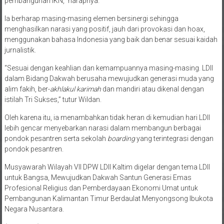
pembangunan IKN,” harapnya.
Ia berharap masing-masing elemen bersinergi sehingga
menghasilkan narasi yang positif, jauh dari provokasi dan hoax,
menggunakan bahasa Indonesia yang baik dan benar sesuai kaidah
jurnalistik.
“Sesuai dengan keahlian dan kemampuannya masing-masing. LDII
dalam Bidang Dakwah berusaha mewujudkan generasi muda yang
alim fakih, ber-
akhlakul karimah
dan mandiri atau dikenal dengan
istilah Tri Sukses,” tutur Wildan.
Oleh karena itu, ia menambahkan tidak heran di kemudian hari LDII
lebih gencar menyebarkan narasi dalam membangun berbagai
pondok pesantren serta sekolah
boarding
yang terintegrasi dengan
pondok pesantren.
Musyawarah Wilayah VII DPW LDII Kaltim digelar dengan tema LDII
untuk Bangsa, Mewujudkan Dakwah Santun Generasi Emas
Profesional Religius dan Pemberdayaan Ekonomi Umat untuk
Pembangunan Kalimantan Timur Berdaulat Menyongsong Ibukota
Negara Nusantara.