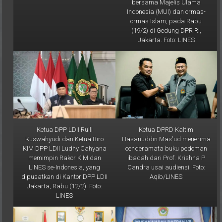
bersama Majelis Ulama
Indonesia (MUI) dan ormas-
ormas Islam, pada Rabu
(19/2) di Gedung DPR RI,
Jakarta. Foto: LINES
Ketua DPP LDII Rulli
Ketua DPRD Kaltim
Kuswahyudi dan Ketua Biro
Hasanuddin Mas'ud menerima
KIM DPP LDII Ludhy Cahyana
cenderamata buku pedoman
memimpin Rakor KIM dan
ibadah dari Prof. Krishna P
LINES se-Indonesia, yang
Candra usai audiensi. Foto:
dipusatkan di Kantor DPP LDII
Aqib/LINES
Jakarta, Rabu (12/2). Foto:
LINES