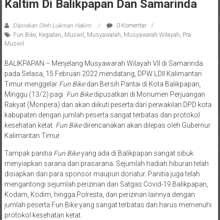
Kaltim Di Balikpapan Dan Samarinda
Diposkan Oleh:Lukman Hakim
0 Komentar
Fun Bike
,
Kegiatan
,
Muswil
,
Musyawarah
,
Musyawarah Wilayah
,
Pra
Muswil
BALIKPAPAN – Menjelang Musyawarah Wilayah VII di Samarinda
pada Selasa, 15 Februari 2022 mendatang, DPW LDII Kalimantan
Timur menggelar
Fun Bike
dan Bersih Pantai di Kota Balikpapan,
Minggu (13/2) pagi.
Fun Bike
dipusatkan di Monumen Perjuangan
Rakyat (Monpera) dan akan diikuti peserta dari perwakilan DPD kota
kabupaten dengan jumlah peserta sangat terbatas dan protokol
kesehatan ketat.
Fun Bike
direncanakan akan dilepas oleh Gubernur
Kalimantan Timur.
Tampak panitia
Fun Bike
yang ada di Balikpapan sangat sibuk
menyiapkan sarana dan prasarana. Sejumlah hadiah hiburan telah
disiapkan dari para sponsor maupun donatur. Panitia juga telah
mengantongi sejumlah perizinan dari Satgas Covid-19 Balikpapan,
Kodam, Kodim, hingga Polresta, dan perizinan lainnya dengan
jumlah peserta Fun Bike yang sangat terbatas dan harus memenuhi
protokol kesehatan ketat.