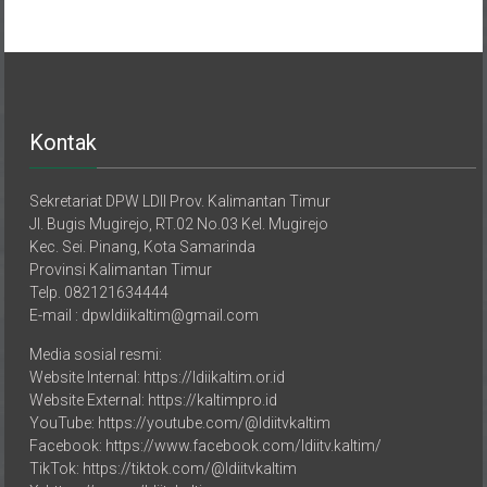
Kontak
Sekretariat DPW LDII Prov. Kalimantan Timur
Jl. Bugis Mugirejo, RT.02 No.03 Kel. Mugirejo
Kec. Sei. Pinang, Kota Samarinda
Provinsi Kalimantan Timur
Telp. 082121634444
E-mail : dpwldiikaltim@gmail.com
Media sosial resmi:
Website Internal: https://ldiikaltim.or.id
Website External: https://kaltimpro.id
YouTube: https://youtube.com/@ldiitvkaltim
Facebook: https://www.facebook.com/ldiitv.kaltim/
TikTok: https://tiktok.com/@ldiitvkaltim