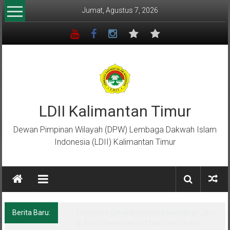
Lompat
Jumat, Agustus 7, 2026
ke
konten
LDII Kalimantan Timur
Dewan Pimpinan Wilayah (DPW) Lembaga Dakwah Islam
Indonesia (LDII) Kalimantan Timur
Berita Baru:
Menempa Generasi Muda Berkarakter Luhur
di Bumi Perkemahan Makroman Indah