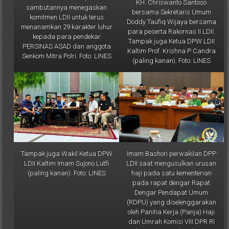
KH. Chriswanto Santoso
sambutannya menegaskan
bersama Sekretaris Umum
komitmen LDII untuk terus
Doddy Taufiq Wijaya bersama
menanamkan 29 karakter luhur
para peserta Rakornas II LDII.
kepada para pendekar
Tampak juga Ketua DPW LDII
PERSINAS ASAD dan anggota
Kaltim Prof. Krishna P Candra
Senkom Mitra Polri. Foto: LINES
(paling kanan). Foto: LINES
Tampak juga Wakil Ketua DPW
Imam Bashori perwakilan DPP
LDII Kaltim Imam Sujono Lutfi
LDII saat mengusulkan urusan
(paling kanan). Foto: LINES
haji pada satu kementerian
pada rapat dengar Rapat
Dengar Pendapat Umum
(RDPU) yang diselenggarakan
oleh Panitia Kerja (Panja) Haji
dan Umrah Komisi VIII DPR RI