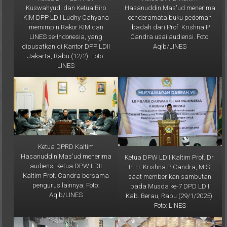
Kuswahyudi dan Ketua Biro
Hasanuddin Mas'ud menerima
KIM DPP LDII Ludhy Cahyana
cenderamata buku pedoman
memimpin Rakor KIM dan
ibadah dari Prof. Krishna P
LINES se-Indonesia, yang
Candra usai audiensi. Foto:
dipusatkan di Kantor DPP LDII
Aqib/LINES
Jakarta, Rabu (12/2). Foto:
LINES
Ketua DPRD Kaltim
Hasanuddin Mas'ud menerima
Ketua DPW LDII Kaltim Prof. Dr.
audiensi Ketua DPW LDII
Ir. H. Krishna P Candra, M.S.
Kaltim Prof. Candra bersama
saat memberikan sambutan
pengurus lainnya. Foto:
pada Musda ke-7 DPD LDII
Aqib/LINES
Kab. Berau, Rabu (29/1/2025).
Foto: LINES