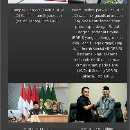
Tampak juga Wakil Ketua DPW
Imam Bashori perwakilan DPP
LDII Kaltim Imam Sujono Lutfi
LDII saat mengusulkan urusan
(paling kanan). Foto: LINES
haji pada satu kementerian
pada rapat dengar Rapat
Dengar Pendapat Umum
(RDPU) yang diselenggarakan
oleh Panitia Kerja (Panja) Haji
dan Umrah Komisi VIII DPR RI
bersama Majelis Ulama
Indonesia (MUI) dan ormas-
ormas Islam, pada Rabu
(19/2) di Gedung DPR RI,
Jakarta. Foto: LINES
Ketua DPP LDII Rulli
Ketua DPRD Kaltim