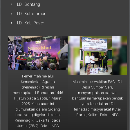
LDII Bontang
LDII Kutai Timur
LDII Kab. Paser
Pemerintah melalui
Musimin, perwakilan PAC LDII
Kementerian Agama
Desa Sumber Sari,
(Kemenag) RI resmi
menyampaikan bahwa
menetapkan 1 Ramadan 1446
bantuan ini merupakan bentuk
H jatuh pada Sabtu, 1 Maret
nyata kepedulian LDII
2025. Keputusan ini
terhadap masyarakat Kutai
diumumkan dalam Sidang
Barat, Kaltim. Foto: LINES
Isbat yang digelar di kantor
Kemenag RI, Jakarta, pada
Jumat (28/2). Foto: LINES