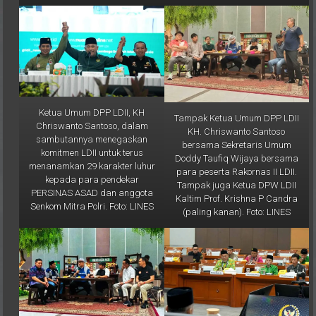
Ketua Umum DPP LDII, KH
Tampak Ketua Umum DPP LDII
Chriswanto Santoso, dalam
KH. Chriswanto Santoso
sambutannya menegaskan
bersama Sekretaris Umum
komitmen LDII untuk terus
Doddy Taufiq Wijaya bersama
menanamkan 29 karakter luhur
para peserta Rakornas II LDII.
kepada para pendekar
Tampak juga Ketua DPW LDII
PERSINAS ASAD dan anggota
Kaltim Prof. Krishna P Candra
Senkom Mitra Polri. Foto: LINES
(paling kanan). Foto: LINES