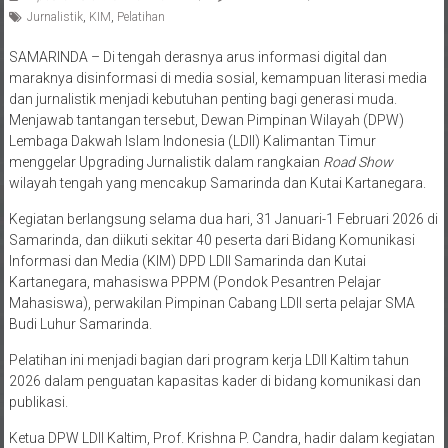
Jurnalistik
,
KIM
,
Pelatihan
SAMARINDA – Di tengah derasnya arus informasi digital dan
maraknya disinformasi di media sosial, kemampuan literasi media
dan jurnalistik menjadi kebutuhan penting bagi generasi muda.
Menjawab tantangan tersebut, Dewan Pimpinan Wilayah (DPW)
Lembaga Dakwah Islam Indonesia (LDII) Kalimantan Timur
menggelar Upgrading Jurnalistik dalam rangkaian
Road Show
wilayah tengah yang mencakup Samarinda dan Kutai Kartanegara.
Kegiatan berlangsung selama dua hari, 31 Januari-1 Februari 2026 di
Samarinda, dan diikuti sekitar 40 peserta dari Bidang Komunikasi
Informasi dan Media (KIM) DPD LDII Samarinda dan Kutai
Kartanegara, mahasiswa PPPM (Pondok Pesantren Pelajar
Mahasiswa), perwakilan Pimpinan Cabang LDII serta pelajar SMA
Budi Luhur Samarinda.
Pelatihan ini menjadi bagian dari program kerja LDII Kaltim tahun
2026 dalam penguatan kapasitas kader di bidang komunikasi dan
publikasi.
Ketua DPW LDII Kaltim, Prof. Krishna P. Candra, hadir dalam kegiatan