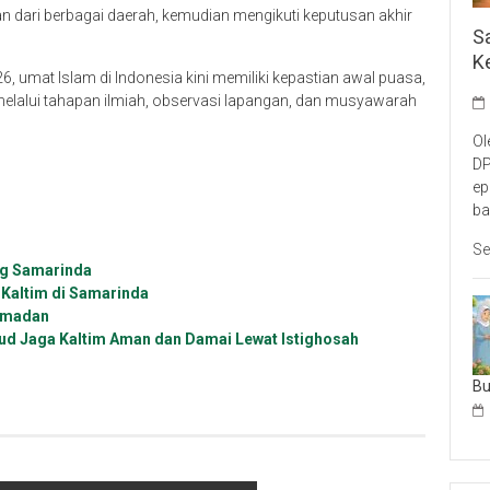
dari berbagai daerah, kemudian mengikuti keputusan akhir
S
K
 umat Islam di Indonesia kini memiliki kepastian awal puasa,
lalui tahapan ilmiah, observasi lapangan, dan musyawarah
Ol
DP
ep
ba
Se
ing Samarinda
 Kaltim di Samarinda
Ramadan
’ud Jaga Kaltim Aman dan Damai Lewat Istighosah
B