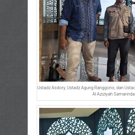
Ustadz Asdory, Ustadz Agung Ranggono, dan Ustad
Al Aziziyah Samarinda 