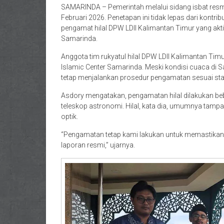
SAMARINDA – Pemerintah melalui sidang isbat resm
Februari 2026. Penetapan ini tidak lepas dari kontrib
pengamat hilal DPW LDII Kalimantan Timur yang akti
Samarinda.
Anggota tim rukyatul hilal DPW LDII Kalimantan Ti
Islamic Center Samarinda. Meski kondisi cuaca di S
tetap menjalankan prosedur pengamatan sesuai st
Asdory mengatakan, pengamatan hilal dilakukan be
teleskop astronomi. Hilal, kata dia, umumnya tampak 
optik.
“Pengamatan tetap kami lakukan untuk memastikan po
laporan resmi,” ujarnya.