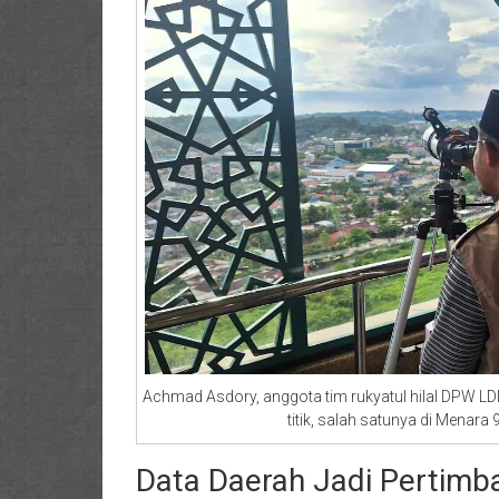
Achmad Asdory, anggota tim rukyatul hilal DPW LD
titik, salah satunya di Menara
Data Daerah Jadi Pertimb