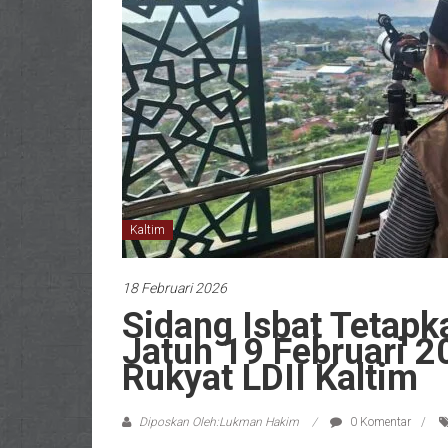
Kaltim
18 Februari 2026
Sidang Isbat Tetap
Jatuh 19 Februari 2
Rukyat LDII Kaltim
Diposkan Oleh:Lukman Hakim
0 Komentar