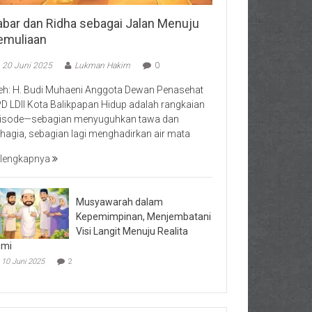
abar dan Ridha sebagai Jalan Menuju
emuliaan
20 Juni 2025
Lukman Hakim
0
eh: H. Budi Muhaeni Anggota Dewan Penasehat
D LDII Kota Balikpapan Hidup adalah rangkaian
isode—sebagian menyuguhkan tawa dan
hagia, sebagian lagi menghadirkan air mata
lengkapnya
Musyawarah dalam
Kepemimpinan, Menjembatani
Visi Langit Menuju Realita
umi
10 Juni 2025
2