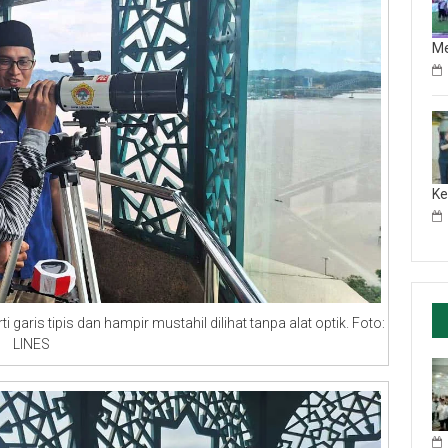
M
Ke
aris tipis dan hampir mustahil dilihat tanpa alat optik. Foto:
LINES