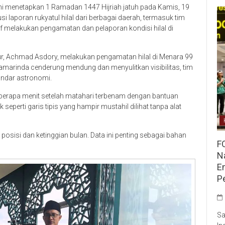
i menetapkan 1 Ramadan 1447 Hijriah jatuh pada Kamis, 19
usi laporan rukyatul hilal dari berbagai daerah, termasuk tim
f melakukan pengamatan dan pelaporan kondisi hilal di
mur, Achmad Asdory, melakukan pengamatan hilal di Menara 99
amarinda cenderung mendung dan menyulitkan visibilitas, tim
andar astronomi.
berapa menit setelah matahari terbenam dengan bantuan
seperti garis tipis yang hampir mustahil dilihat tanpa alat
sisi dan ketinggian bulan. Data ini penting sebagai bahan
F
Na
E
P
Sa