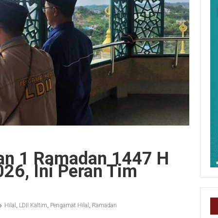
kan 1 Ramadan 1447 H
026, Ini Peran Tim
Hilal
,
LDII Kaltim
,
Pengamat Hilal
,
Ramadan