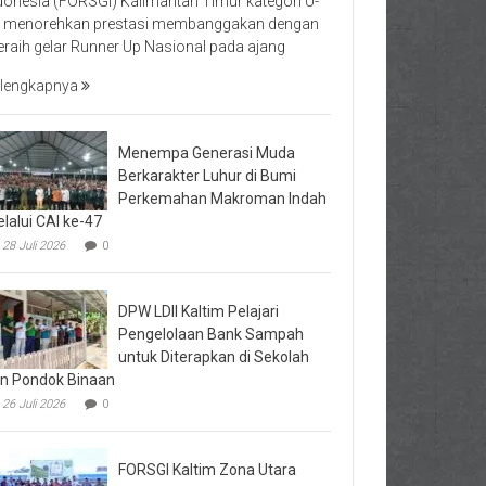
donesia (FORSGI) Kalimantan Timur kategori U-
 menorehkan prestasi membanggakan dengan
raih gelar Runner Up Nasional pada ajang
lengkapnya
Menempa Generasi Muda
Berkarakter Luhur di Bumi
Perkemahan Makroman Indah
lalui CAI ke-47
28 Juli 2026
0
DPW LDII Kaltim Pelajari
Pengelolaan Bank Sampah
untuk Diterapkan di Sekolah
n Pondok Binaan
26 Juli 2026
0
FORSGI Kaltim Zona Utara