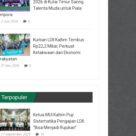
2026 di Kutai Timur Saring
Talenta Muda untuk Piala
enpora
2 Juni 2026
0
Kurban LDII Kaltim Tembus
Rp22,2 Miliar, Perkuat
Ketakwaan dan Ekonomi
rakyatan
31 Mei 2026
0
Terpopuler
Ketua MUI Kaltim Puji
Sistematika Pengajian LDII:
“Bisa Menjadi Rujukan”
27 September 2025
12