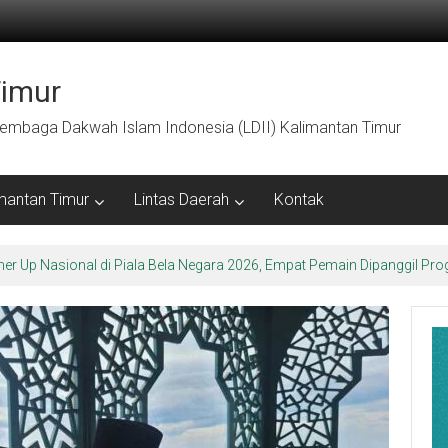
Timur
embaga Dakwah Islam Indonesia (LDII) Kalimantan Timur
mantan Timur
Lintas Daerah
Kontak
arakter Luhur di Bumi Perkemahan Makroman Indah melalui CAI ke-47