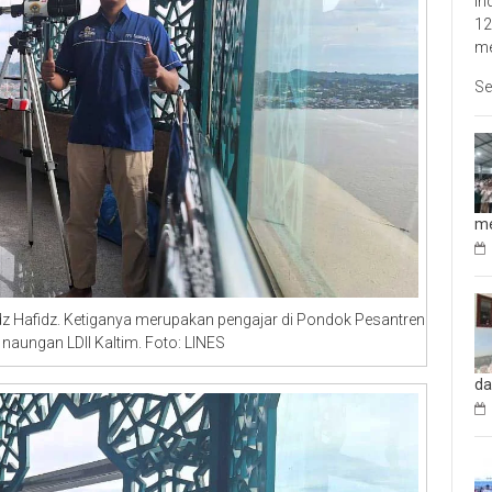
In
12
me
Se
me
z Hafidz. Ketiganya merupakan pengajar di Pondok Pesantren
naungan LDII Kaltim. Foto: LINES
da