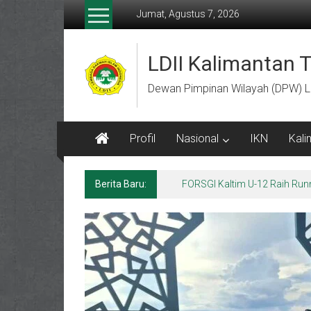
Lompat
Jumat, Agustus 7, 2026
ke
konten
LDII Kalimantan 
Dewan Pimpinan Wilayah (DPW) L
Profil
Nasional
IKN
Kali
Berita Baru:
Menempa Generasi Muda Berk