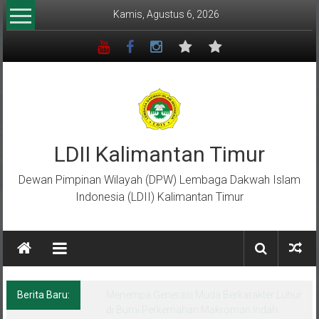
Lompat
Kamis, Agustus 6, 2026
ke
konten
LDII Kalimantan Timur
Dewan Pimpinan Wilayah (DPW) Lembaga Dakwah Islam
Indonesia (LDII) Kalimantan Timur
Berita Baru:
Menempa Generasi Muda Berkarakter Luhur
di Bumi Perkemahan Makroman Indah