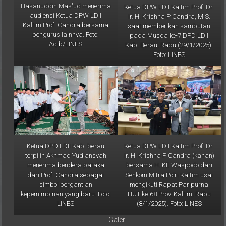
Hasanuddin Mas'ud menerima
Ketua DPW LDII Kaltim Prof. Dr.
audiensi Ketua DPW LDII
Ir. H. Krishna P Candra, M.S.
Kaltim Prof. Candra bersama
saat memberikan sambutan
pengurus lainnya. Foto:
pada Musda ke-7 DPD LDII
Aqib/LINES
Kab. Berau, Rabu (29/1/2025).
Foto: LINES
Ketua DPD LDII Kab. berau
Ketua DPW LDII Kaltim Prof. Dr.
terpilih Akhmad Yudiansyah
Ir. H. Krishna P Candra (kanan)
menerima bendera pataka
bersama H. KE Waspodo dari
dari Prof. Candra sebagai
Senkom Mitra Polri Kaltim usai
simbol pergantian
mengikuti Rapat Paripurna
kepemimpinan yang baru. Foto:
HUT ke-68 Prov. Kaltim, Rabu
LINES
(8/1/2025). Foto: LINES
Galeri