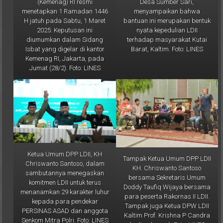
Desa Sumber Sari,
(Kemenag) RI resmi
menyampaikan bahwa
menetapkan 1 Ramadan 1446
bantuan ini merupakan bentuk
H jatuh pada Sabtu, 1 Maret
nyata kepedulian LDII
2025. Keputusan ini
terhadap masyarakat Kutai
diumumkan dalam Sidang
Barat, Kaltim. Foto: LINES
Isbat yang digelar di kantor
Kemenag RI, Jakarta, pada
Jumat (28/2). Foto: LINES
Ketua Umum DPP LDII, KH
Tampak Ketua Umum DPP LDII
Chriswanto Santoso, dalam
KH. Chriswanto Santoso
sambutannya menegaskan
bersama Sekretaris Umum
komitmen LDII untuk terus
Doddy Taufiq Wijaya bersama
menanamkan 29 karakter luhur
para peserta Rakornas II LDII.
kepada para pendekar
Tampak juga Ketua DPW LDII
PERSINAS ASAD dan anggota
Kaltim Prof. Krishna P Candra
Senkom Mitra Polri. Foto: LINES