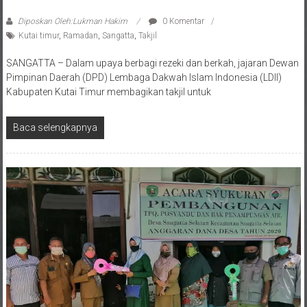
Diposkan Oleh:Lukman Hakim
0 Komentar
Kutai timur
,
Ramadan
,
Sangatta
,
Takjil
SANGATTA – Dalam upaya berbagi rezeki dan berkah, jajaran Dewan
Pimpinan Daerah (DPD) Lembaga Dakwah Islam Indonesia (LDII)
Kabupaten Kutai Timur membagikan takjil untuk
Baca selengkapnya