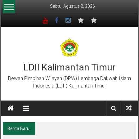
Lompat
Sabtu, Agustus 8, 2026
ke
konten
LDII Kalimantan Timur
Dewan Pimpinan Wilayah (DPW) Lembaga Dakwah Islam
Indonesia (LDII) Kalimantan Timur
Berita Baru:
Menempa Generasi Muda Berkarakter Luhur
di Bumi Perkemahan Makroman Indah