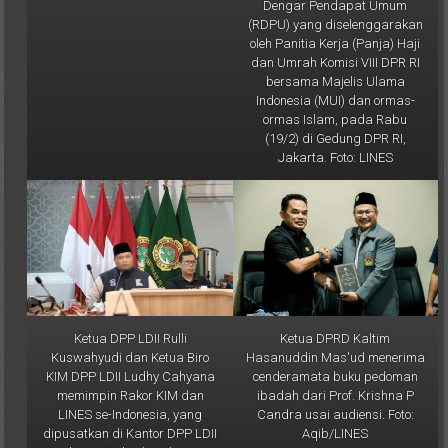
(RDPU) yang diselenggarakan
oleh Panitia Kerja (Panja) Haji
dan Umrah Komisi VIII DPR RI
bersama Majelis Ulama
Indonesia (MUI) dan ormas-
ormas Islam, pada Rabu
(19/2) di Gedung DPR RI,
Jakarta. Foto: LINES
Ketua DPP LDII Rulli
Ketua DPRD Kaltim
Kuswahyudi dan Ketua Biro
Hasanuddin Mas'ud menerima
KIM DPP LDII Ludhy Cahyana
cenderamata buku pedoman
memimpin Rakor KIM dan
ibadah dari Prof. Krishna P
LINES se-Indonesia, yang
Candra usai audiensi. Foto:
dipusatkan di Kantor DPP LDII
Aqib/LINES
Jakarta, Rabu (12/2). Foto: