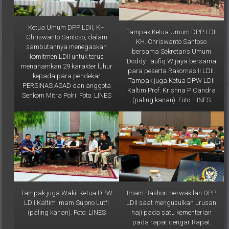
Ketua Umum DPP LDII, KH
Tampak Ketua Umum DPP LDII
Chriswanto Santoso, dalam
KH. Chriswanto Santoso
sambutannya menegaskan
bersama Sekretaris Umum
komitmen LDII untuk terus
Doddy Taufiq Wijaya bersama
menanamkan 29 karakter luhur
para peserta Rakornas II LDII.
kepada para pendekar
Tampak juga Ketua DPW LDII
PERSINAS ASAD dan anggota
Kaltim Prof. Krishna P Candra
Senkom Mitra Polri. Foto: LINES
(paling kanan). Foto: LINES
Tampak juga Wakil Ketua DPW
Imam Bashori perwakilan DPP
LDII Kaltim Imam Sujono Lutfi
LDII saat mengusulkan urusan
(paling kanan). Foto: LINES
haji pada satu kementerian
pada rapat dengar Rapat
Dengar Pendapat Umum