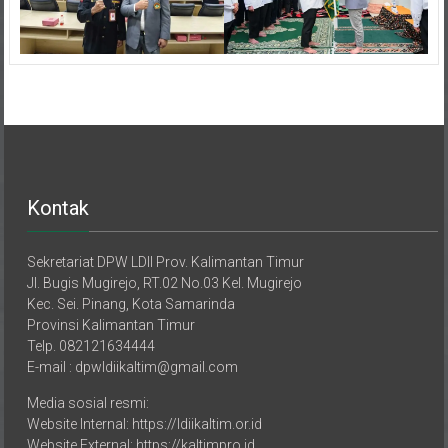
Kontak
Sekretariat DPW LDII Prov. Kalimantan Timur
Jl. Bugis Mugirejo, RT.02 No.03 Kel. Mugirejo
Kec. Sei. Pinang, Kota Samarinda
Provinsi Kalimantan Timur
Telp. 082121634444
E-mail : dpwldiikaltim@gmail.com
Media sosial resmi:
Website Internal: https://ldiikaltim.or.id
Website External: https://kaltimpro.id
YouTube: https://youtube.com/@ldiitvkaltim