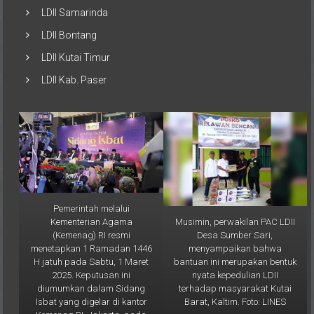
LDII Samarinda
LDII Bontang
LDII Kutai Timur
LDII Kab. Paser
Pemerintah melalui
Musimin, perwakilan PAC LDII
Kementerian Agama
Desa Sumber Sari,
(Kemenag) RI resmi
menyampaikan bahwa
menetapkan 1 Ramadan 1446
bantuan ini merupakan bentuk
H jatuh pada Sabtu, 1 Maret
nyata kepedulian LDII
2025. Keputusan ini
terhadap masyarakat Kutai
diumumkan dalam Sidang
Barat, Kaltim. Foto: LINES
Isbat yang digelar di kantor