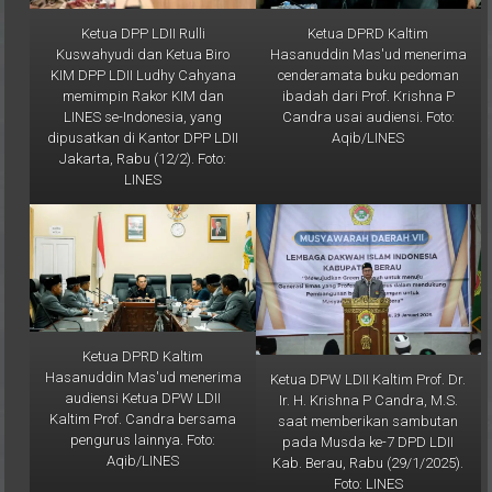
Ketua DPP LDII Rulli
Ketua DPRD Kaltim
Kuswahyudi dan Ketua Biro
Hasanuddin Mas'ud menerima
KIM DPP LDII Ludhy Cahyana
cenderamata buku pedoman
memimpin Rakor KIM dan
ibadah dari Prof. Krishna P
LINES se-Indonesia, yang
Candra usai audiensi. Foto:
dipusatkan di Kantor DPP LDII
Aqib/LINES
Jakarta, Rabu (12/2). Foto:
LINES
Ketua DPRD Kaltim
Hasanuddin Mas'ud menerima
Ketua DPW LDII Kaltim Prof. Dr.
audiensi Ketua DPW LDII
Ir. H. Krishna P Candra, M.S.
Kaltim Prof. Candra bersama
saat memberikan sambutan
pengurus lainnya. Foto:
pada Musda ke-7 DPD LDII
Aqib/LINES
Kab. Berau, Rabu (29/1/2025).
Foto: LINES