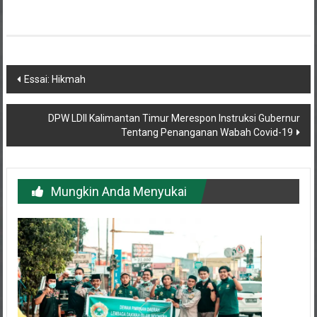
Navigasi
Essai: Hikmah
pos
DPW LDII Kalimantan Timur Merespon Instruksi Gubernur
Tentang Penanganan Wabah Covid-19
Mungkin Anda Menyukai