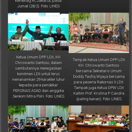
Kemenag RI, Jakarta, pada
Jumat (28/2). Foto: LINES
Ketua Umum DPP LDII, KH
Tampak Ketua Umum DPP LDII
Chriswanto Santoso, dalam
KH. Chriswanto Santoso
sambutannya menegaskan
bersama Sekretaris Umum
komitmen LDII untuk terus
Doddy Taufiq Wijaya bersama
menanamkan 29 karakter luhur
para peserta Rakornas II LDII.
kepada para pendekar
Tampak juga Ketua DPW LDII
PERSINAS ASAD dan anggota
Kaltim Prof. Krishna P Candra
Senkom Mitra Polri. Foto: LINES
(paling kanan). Foto: LINES