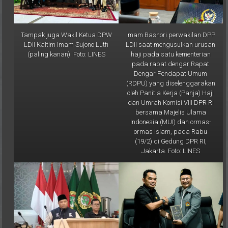
Tampak juga Wakil Ketua DPW
Imam Bashori perwakilan DPP
LDII Kaltim Imam Sujono Lutfi
LDII saat mengusulkan urusan
(paling kanan). Foto: LINES
haji pada satu kementerian
pada rapat dengar Rapat
Dengar Pendapat Umum
(RDPU) yang diselenggarakan
oleh Panitia Kerja (Panja) Haji
dan Umrah Komisi VIII DPR RI
bersama Majelis Ulama
Indonesia (MUI) dan ormas-
ormas Islam, pada Rabu
(19/2) di Gedung DPR RI,
Jakarta. Foto: LINES