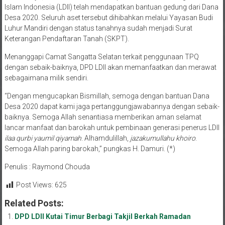
Islam Indonesia (LDII) telah mendapatkan bantuan gedung dari Dana
Desa 2020. Seluruh aset tersebut dihibahkan melalui Yayasan Budi
Luhur Mandiri dengan status tanahnya sudah menjadi Surat
Keterangan Pendaftaran Tanah (SKPT).
Menanggapi Camat Sangatta Selatan terkait penggunaan TPQ
dengan sebaik-baiknya, DPD LDII akan memanfaatkan dan merawat
sebagaimana milik sendiri.
“Dengan mengucapkan Bismillah, semoga dengan bantuan Dana
Desa 2020 dapat kami jaga pertanggungjawabannya dengan sebaik-
baiknya. Semoga Allah senantiasa memberikan aman selamat
lancar manfaat dan barokah untuk pembinaan generasi penerus LDII
ilaa qurbi yaumil qiyamah
. Alhamdulillah,
jazakumullahu khoiro
.
Semoga Allah paring barokah,” pungkas H. Damuri. (*)
Penulis : Raymond Chouda
Post Views:
625
Related Posts:
DPD LDII Kutai Timur Berbagi Takjil Berkah Ramadan