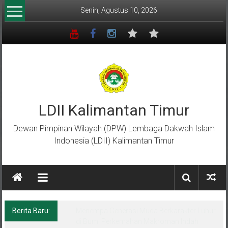
Lompat
Senin, Agustus 10, 2026
ke
konten
LDII Kalimantan Timur
Dewan Pimpinan Wilayah (DPW) Lembaga Dakwah Islam
Indonesia (LDII) Kalimantan Timur
Berita Baru:
Menempa Generasi Muda Berkarakter Luhur
di Bumi Perkemahan Makroman Indah