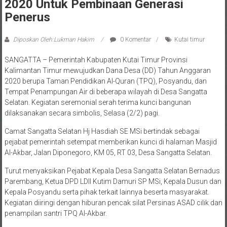
2020 Untuk Pembinaan Generasi
Penerus
Diposkan Oleh:Lukman Hakim
0 Komentar
Kutai timur
SANGATTA – Pemerintah Kabupaten Kutai Timur Provinsi
Kalimantan Timur mewujudkan Dana Desa (DD) Tahun Anggaran
2020 berupa Taman Pendidikan Al-Quran (TPQ), Posyandu, dan
Tempat Penampungan Air di beberapa wilayah di Desa Sangatta
Selatan. Kegiatan seremonial serah terima kunci bangunan
dilaksanakan secara simbolis, Selasa (2/2) pagi.
Camat Sangatta Selatan Hj Hasdiah SE MSi bertindak sebagai
pejabat pemerintah setempat memberikan kunci di halaman Masjid
Al-Akbar, Jalan Diponegoro, KM 05, RT 03, Desa Sangatta Selatan.
Turut menyaksikan Pejabat Kepala Desa Sangatta Selatan Bernadus
Parembang, Ketua DPD LDII Kutim Damuri SP MSi, Kepala Dusun dan
Kepala Posyandu serta pihak terkait lainnya beserta masyarakat.
Kegiatan diiringi dengan hiburan pencak silat Persinas ASAD cilik dan
penampilan santri TPQ Al-Akbar.