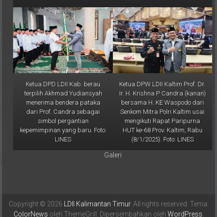
Ketua DPD LDII Kab. berau
Ketua DPW LDII Kaltim Prof. Dr.
terpilih Akhmad Yudiansyah
Ir. H. Krishna P Candra (kanan)
menerima bendera pataka
bersama H. KE Waspodo dari
dari Prof. Candra sebagai
Senkom Mitra Polri Kaltim usai
simbol pergantian
mengikuti Rapat Paripurna
kepemimpinan yang baru. Foto:
HUT ke-68 Prov. Kaltim, Rabu
LINES
(8/1/2025). Foto: LINES
Galeri
Copyright © 2026
LDII Kalimantan Timur
. All rights reserved. Tema:
ColorNews
oleh ThemeGrill. Dipersembahkan oleh
WordPress
.