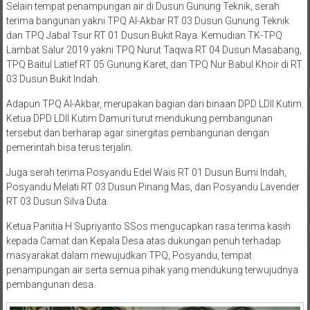
Selain tempat penampungan air di Dusun Gunung Teknik, serah
terima bangunan yakni TPQ Al-Akbar RT 03 Dusun Gunung Teknik
dan TPQ Jabal Tsur RT 01 Dusun Bukit Raya. Kemudian TK-TPQ
Lambat Salur 2019 yakni TPQ Nurut Taqwa RT 04 Dusun Masabang,
TPQ Baitul Latief RT 05 Gunung Karet, dan TPQ Nur Babul Khoir di RT
03 Dusun Bukit Indah.
Adapun TPQ Al-Akbar, merupakan bagian dari binaan DPD LDII Kutim.
Ketua DPD LDII Kutim Damuri turut mendukung pembangunan
tersebut dan berharap agar sinergitas pembangunan dengan
pemerintah bisa terus terjalin.
Juga serah terima Posyandu Edel Wais RT 01 Dusun Bumi Indah,
Posyandu Melati RT 03 Dusun Pinang Mas, dan Posyandu Lavender
RT 03 Dusun Silva Duta.
Ketua Panitia H Supriyanto SSos mengucapkan rasa terima kasih
kepada Camat dan Kepala Desa atas dukungan penuh terhadap
masyarakat dalam mewujudkan TPQ, Posyandu, tempat
penampungan air serta semua pihak yang mendukung terwujudnya
pembangunan desa.