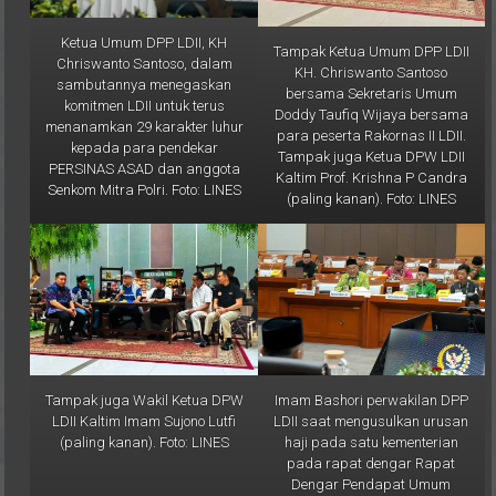
Ketua Umum DPP LDII, KH
Tampak Ketua Umum DPP LDII
Chriswanto Santoso, dalam
KH. Chriswanto Santoso
sambutannya menegaskan
bersama Sekretaris Umum
komitmen LDII untuk terus
Doddy Taufiq Wijaya bersama
menanamkan 29 karakter luhur
para peserta Rakornas II LDII.
kepada para pendekar
Tampak juga Ketua DPW LDII
PERSINAS ASAD dan anggota
Kaltim Prof. Krishna P Candra
Senkom Mitra Polri. Foto: LINES
(paling kanan). Foto: LINES
Tampak juga Wakil Ketua DPW
Imam Bashori perwakilan DPP
LDII Kaltim Imam Sujono Lutfi
LDII saat mengusulkan urusan
(paling kanan). Foto: LINES
haji pada satu kementerian
pada rapat dengar Rapat
Dengar Pendapat Umum
(RDPU) yang diselenggarakan