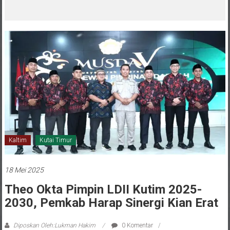
melalui CAI ke-47
Kaltim
Kutai Timur
18 Mei 2025
Theo Okta Pimpin LDII Kutim 2025-
2030, Pemkab Harap Sinergi Kian Erat
Diposkan Oleh:Lukman Hakim
0 Komentar
Kutai timur
,
Kutim
,
Musda