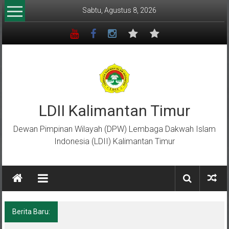
Lompat
Sabtu, Agustus 8, 2026
ke
konten
LDII Kalimantan Timur
Dewan Pimpinan Wilayah (DPW) Lembaga Dakwah Islam
Indonesia (LDII) Kalimantan Timur
Berita Baru:
Menempa Generasi Muda Berkarakter Luhur
di Bumi Perkemahan Makroman Indah