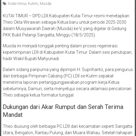
KUTAI TIMUR – DPD LDII Kabupaten Kutai Timur resmi menetapkan
Theo Okta Wirawan sebagai Ketua baru untuk periode 2025-2030
dalam Musyawarah Daerah (Musda) ke-V, yang digelar di Gedung
PKK Bukit Pelangi Sangatta, Minggu (18/5/2025).
Musda ini menjadi tonggak penting dalam proses regenerasi
kepemimpinan LDII di Kabupaten Kutai Timur. Dalam sesi penutupan,
hadir Wakil Bupati Mahyunadi.
Dalam sidang paripurna yang dipimpin H. Suprihanto, para pengurus
dari berbagai Pimpinan Cabang (PC) LDII se-Kutim sepakat
menerima laporan pertanggungjawaban program kerja Ketua
sebelumnya, Damuri, serta menyetujui secara aklamasi pencalonan
Theo sebagai ketua formatur tunggal.
Dukungan dari Akar Rumput dan Serah Terima
Mandat
Theo diusung oleh berbagai PC LDII dari kecamatan seperti Sangatta
Utara, Bengalon, Rantau Pulung, dan Muara Wahau. Setelah tahapan
musda dilalui, ia pun ditetapkan secara resmi dan menerima bendera