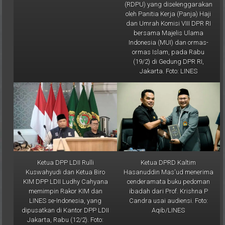
oleh Panitia Kerja (Panja) Haji
dan Umrah Komisi VIII DPR RI
bersama Majelis Ulama
Indonesia (MUI) dan ormas-
ormas Islam, pada Rabu
(19/2) di Gedung DPR RI,
Jakarta. Foto: LINES
Ketua DPP LDII Rulli
Ketua DPRD Kaltim
Kuswahyudi dan Ketua Biro
Hasanuddin Mas'ud menerima
KIM DPP LDII Ludhy Cahyana
cenderamata buku pedoman
memimpin Rakor KIM dan
ibadah dari Prof. Krishna P
LINES se-Indonesia, yang
Candra usai audiensi. Foto:
dipusatkan di Kantor DPP LDII
Aqib/LINES
Jakarta, Rabu (12/2). Foto:
LINES