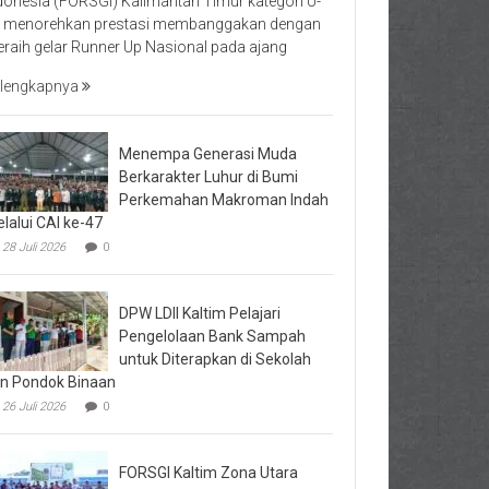
donesia (FORSGI) Kalimantan Timur kategori U-
 menorehkan prestasi membanggakan dengan
raih gelar Runner Up Nasional pada ajang
lengkapnya
Menempa Generasi Muda
Berkarakter Luhur di Bumi
Perkemahan Makroman Indah
lalui CAI ke-47
28 Juli 2026
0
DPW LDII Kaltim Pelajari
Pengelolaan Bank Sampah
untuk Diterapkan di Sekolah
n Pondok Binaan
26 Juli 2026
0
FORSGI Kaltim Zona Utara