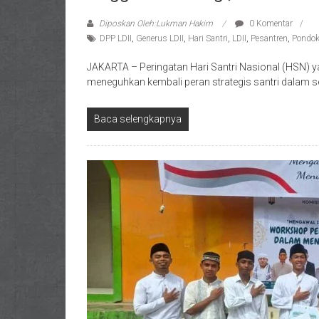
Diposkan Oleh:Lukman Hakim
0 Komentar
DPP LDII
,
Generus LDII
,
Hari Santri
,
LDII
,
Pesantren
,
Pondok
JAKARTA – Peringatan Hari Santri Nasional (HSN) 
meneguhkan kembali peran strategis santri dalam s
Baca selengkapnya