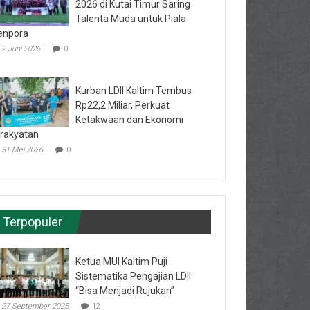
2026 di Kutai Timur Saring
Talenta Muda untuk Piala
enpora
2 Juni 2026
0
Kurban LDII Kaltim Tembus
Rp22,2 Miliar, Perkuat
Ketakwaan dan Ekonomi
rakyatan
31 Mei 2026
0
Terpopuler
Ketua MUI Kaltim Puji
Sistematika Pengajian LDII:
“Bisa Menjadi Rujukan”
27 September 2025
12