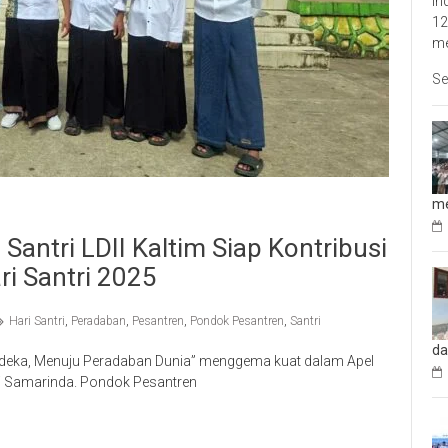
In
12
me
Se
me
antri LDII Kaltim Siap Kontribusi
i Santri 2025
Hari Santri
,
Peradaban
,
Pesantren
,
Pondok Pesantren
,
Santri
da
eka, Menuju Peradaban Dunia” menggema kuat dalam Apel
di Samarinda. Pondok Pesantren