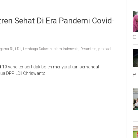
ren Sehat Di Era Pandemi Covid-
Agama RI
,
LDII
,
Lembaga Dakwah Islam Indonesia
,
Pesantren
,
protokol
id-19 yang terjadi tidak boleh menyurutkan semangat
tua DPP LDII Chriswanto