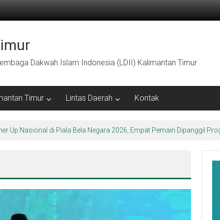
Timur
embaga Dakwah Islam Indonesia (LDII) Kalimantan Timur
mantan Timur
Lintas Daerah
Kontak
arakter Luhur di Bumi Perkemahan Makroman Indah melalui CAI ke-47