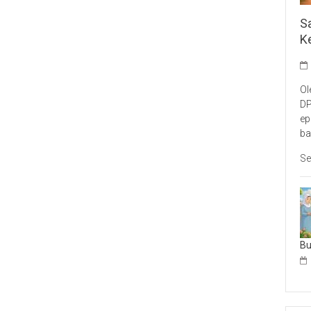
S
K
Ol
DP
ep
ba
Se
B