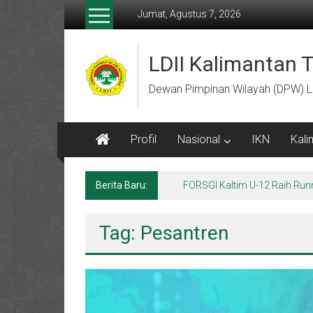
Lompat
Jumat, Agustus 7, 2026
ke
konten
LDII Kalimantan 
Dewan Pimpinan Wilayah (DPW) L
Profil
Nasional
IKN
Kali
Berita Baru:
Menempa Generasi Muda Berk
Tag: Pesantren