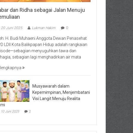
abar dan Ridha sebagai Jalan Menuju
emuliaan
20 Juni 2025
Lukman Hakim
0
eh: H. Budi Muhaeni Anggota Dewan Penasehat
D LDII Kota Balikpapan Hidup adalah rangkaian
isode—sebagian menyuguhkan tawa dan
hagia, sebagian lagi menghadirkan air mata
lengkapnya
Musyawarah dalam
Kepemimpinan, Menjembatani
Visi Langit Menuju Realita
umi
10 Juni 2025
2