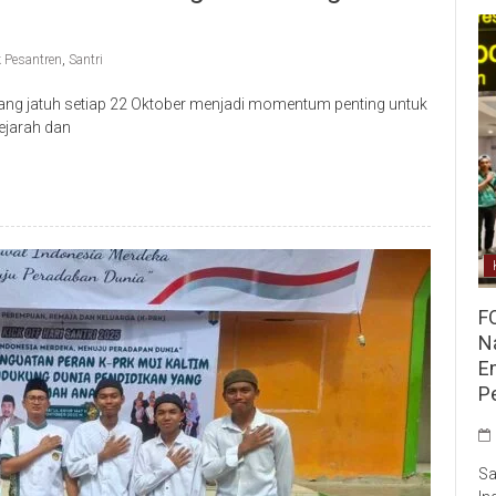
 Pesantren
,
Santri
yang jatuh setiap 22 Oktober menjadi momentum penting untuk
ejarah dan
F
Na
E
P
Sa