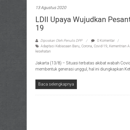
13 Agustus 2020
LDII Upaya Wujudkan Pesant
19
Diposkan Oleh:Penulis DPP
0 Komentar
Adaptasi Kebiasaan Baru
,
Corona
,
Covid-19
,
Kementrian 
kesehatan
Jakarta (13/8) – Situasi terbatas akibat wabah Cov
membentuk generasi unggul, hal ini diungkapkan Ke
Baca selengkapnya