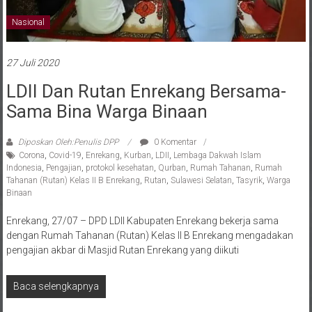
Nasional
27 Juli 2020
LDII Dan Rutan Enrekang Bersama-
Sama Bina Warga Binaan
Diposkan Oleh:Penulis DPP
0 Komentar
Corona
,
Covid-19
,
Enrekang
,
Kurban
,
LDII
,
Lembaga Dakwah Islam
Indonesia
,
Pengajian
,
protokol kesehatan
,
Qurban
,
Rumah Tahanan
,
Rumah
Tahanan (Rutan) Kelas II B Enrekang
,
Rutan
,
Sulawesi Selatan
,
Tasyrik
,
Warga
Binaan
Enrekang, 27/07 – DPD LDII Kabupaten Enrekang bekerja sama
dengan Rumah Tahanan (Rutan) Kelas II B Enrekang mengadakan
pengajian akbar di Masjid Rutan Enrekang yang diikuti
Baca selengkapnya