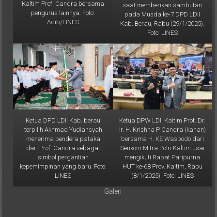
pengurus lainnya. Foto:
pada Musda ke-7 DPD LDII
Aqib/LINES
Kab. Berau, Rabu (29/1/2025).
Foto: LINES
Ketua DPD LDII Kab. berau
Ketua DPW LDII Kaltim Prof. Dr.
terpilih Akhmad Yudiansyah
Ir. H. Krishna P Candra (kanan)
menerima bendera pataka
bersama H. KE Waspodo dari
dari Prof. Candra sebagai
Senkom Mitra Polri Kaltim usai
simbol pergantian
mengikuti Rapat Paripurna
kepemimpinan yang baru. Foto:
HUT ke-68 Prov. Kaltim, Rabu
LINES
(8/1/2025). Foto: LINES
Galeri