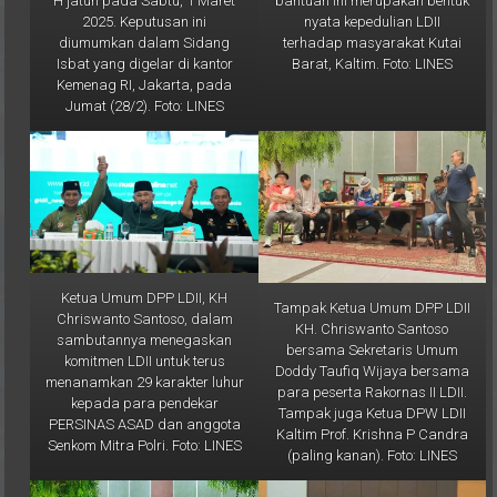
terhadap masyarakat Kutai
diumumkan dalam Sidang
Barat, Kaltim. Foto: LINES
Isbat yang digelar di kantor
Kemenag RI, Jakarta, pada
Jumat (28/2). Foto: LINES
Ketua Umum DPP LDII, KH
Tampak Ketua Umum DPP LDII
Chriswanto Santoso, dalam
KH. Chriswanto Santoso
sambutannya menegaskan
bersama Sekretaris Umum
komitmen LDII untuk terus
Doddy Taufiq Wijaya bersama
menanamkan 29 karakter luhur
para peserta Rakornas II LDII.
kepada para pendekar
Tampak juga Ketua DPW LDII
PERSINAS ASAD dan anggota
Kaltim Prof. Krishna P Candra
Senkom Mitra Polri. Foto: LINES
(paling kanan). Foto: LINES