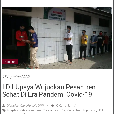
Nasional
13 Agustus 2020
LDII Upaya Wujudkan Pesantren
Sehat Di Era Pandemi Covid-19
Diposkan Oleh:Penulis DPP
0 Komentar
Adaptasi Kebiasaan Baru
,
Corona
,
Covid-19
,
Kementrian Agama RI
,
LDII
,
Lembaga Dakwah Islam Indonesia
,
Pesantren
,
protokol kesehatan