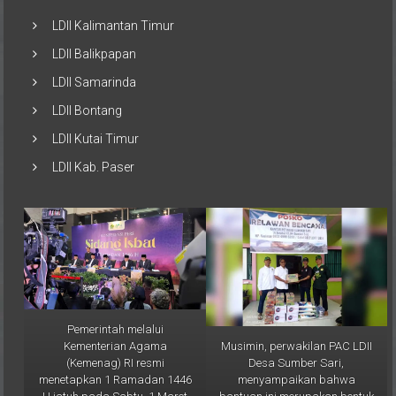
LDII Kalimantan Timur
LDII Balikpapan
LDII Samarinda
LDII Bontang
LDII Kutai Timur
LDII Kab. Paser
Pemerintah melalui
Musimin, perwakilan PAC LDII
Kementerian Agama
Desa Sumber Sari,
(Kemenag) RI resmi
menyampaikan bahwa
menetapkan 1 Ramadan 1446
bantuan ini merupakan bentuk
H jatuh pada Sabtu, 1 Maret
nyata kepedulian LDII
2025. Keputusan ini