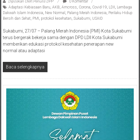
Adaptasi Kebiasaan Baru
,
AKB
,
Amcross
,
Corona
,
Covid-19
,
LDII
,
Lembaga
Dakwah Islam Indonesia
,
New Normal
,
Palang Merah Indonesia
,
Perilaku Hidup
Bersih dan Sehat
,
PMI
,
protokol kesehatan
,
Sukabumi
,
USAID
Sukabumi, 27/07 – Palang Merah Indonesia (PMI) Kota Sukabumi
terus bergerak bekerja sama dengan DPD LDII Kota Sukabumi
memberikan edukasi protokol kesehatan penerapan new
normal atau adaptasi
Baca selengkapnya