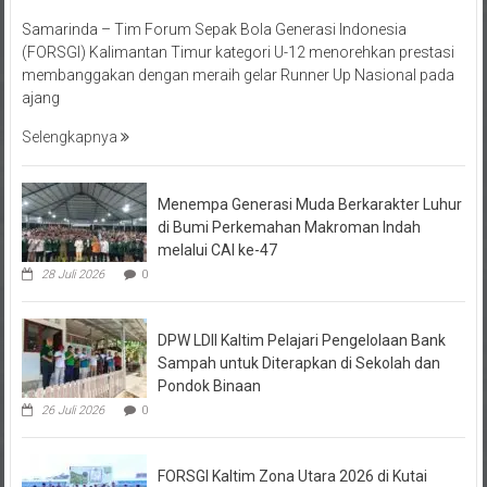
Samarinda – Tim Forum Sepak Bola Generasi Indonesia
(FORSGI) Kalimantan Timur kategori U-12 menorehkan prestasi
membanggakan dengan meraih gelar Runner Up Nasional pada
ajang
Selengkapnya
Menempa Generasi Muda Berkarakter Luhur
di Bumi Perkemahan Makroman Indah
melalui CAI ke-47
28 Juli 2026
0
DPW LDII Kaltim Pelajari Pengelolaan Bank
Sampah untuk Diterapkan di Sekolah dan
Pondok Binaan
26 Juli 2026
0
FORSGI Kaltim Zona Utara 2026 di Kutai
Timur Saring Talenta Muda untuk Piala