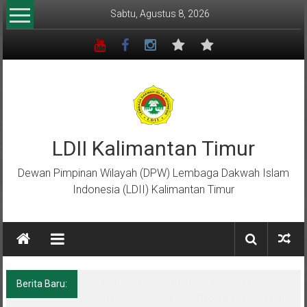
Lompat
Sabtu, Agustus 8, 2026
ke
konten
LDII Kalimantan Timur
Dewan Pimpinan Wilayah (DPW) Lembaga Dakwah Islam
Indonesia (LDII) Kalimantan Timur
Berita Baru:
Menempa Generasi Muda Berkarakter Luhur
di Bumi Perkemahan Makroman Indah