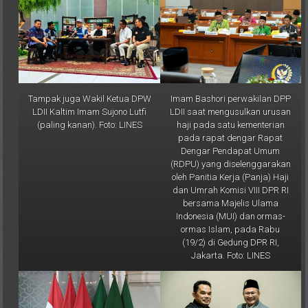
Tampak juga Wakil Ketua DPW
Imam Bashori perwakilan DPP
LDII Kaltim Imam Sujono Lutfi
LDII saat mengusulkan urusan
(paling kanan). Foto: LINES
haji pada satu kementerian
pada rapat dengar Rapat
Dengar Pendapat Umum
(RDPU) yang diselenggarakan
oleh Panitia Kerja (Panja) Haji
dan Umrah Komisi VIII DPR RI
bersama Majelis Ulama
Indonesia (MUI) dan ormas-
ormas Islam, pada Rabu
(19/2) di Gedung DPR RI,
Jakarta. Foto: LINES