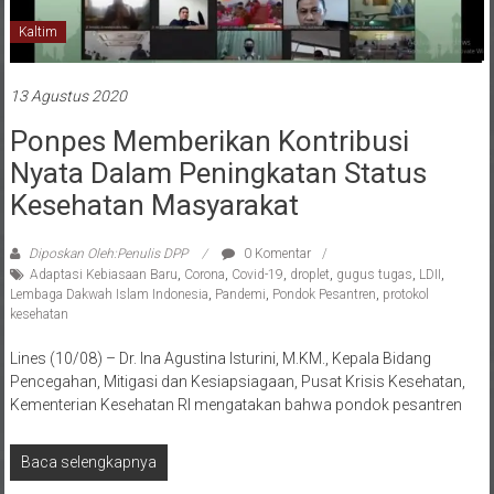
Kaltim
13 Agustus 2020
Ponpes Memberikan Kontribusi
Nyata Dalam Peningkatan Status
Kesehatan Masyarakat
Diposkan Oleh:Penulis DPP
0 Komentar
Adaptasi Kebiasaan Baru
,
Corona
,
Covid-19
,
droplet
,
gugus tugas
,
LDII
,
Lembaga Dakwah Islam Indonesia
,
Pandemi
,
Pondok Pesantren
,
protokol
kesehatan
Lines (10/08) – Dr. Ina Agustina Isturini, M.KM., Kepala Bidang
Pencegahan, Mitigasi dan Kesiapsiagaan, Pusat Krisis Kesehatan,
Kementerian Kesehatan RI mengatakan bahwa pondok pesantren
Baca selengkapnya