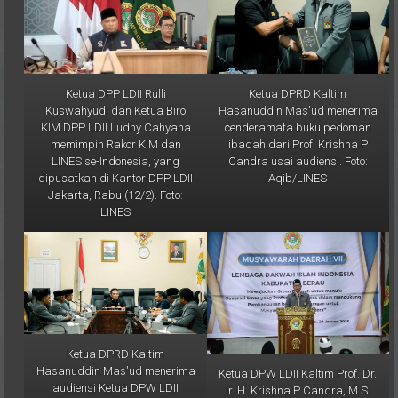
Ketua DPP LDII Rulli
Ketua DPRD Kaltim
Kuswahyudi dan Ketua Biro
Hasanuddin Mas'ud menerima
KIM DPP LDII Ludhy Cahyana
cenderamata buku pedoman
memimpin Rakor KIM dan
ibadah dari Prof. Krishna P
LINES se-Indonesia, yang
Candra usai audiensi. Foto:
dipusatkan di Kantor DPP LDII
Aqib/LINES
Jakarta, Rabu (12/2). Foto:
LINES
Ketua DPRD Kaltim
Hasanuddin Mas'ud menerima
Ketua DPW LDII Kaltim Prof. Dr.
audiensi Ketua DPW LDII
Ir. H. Krishna P Candra, M.S.
Kaltim Prof. Candra bersama
saat memberikan sambutan