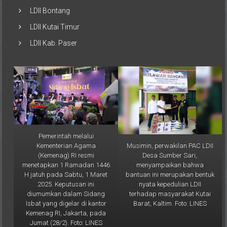
LDII Bontang
LDII Kutai Timur
LDII Kab. Paser
Pemerintah melalui
Musimin, perwakilan PAC LDII
Kementerian Agama
Desa Sumber Sari,
(Kemenag) RI resmi
menyampaikan bahwa
menetapkan 1 Ramadan 1446
bantuan ini merupakan bentuk
H jatuh pada Sabtu, 1 Maret
nyata kepedulian LDII
2025. Keputusan ini
terhadap masyarakat Kutai
diumumkan dalam Sidang
Barat, Kaltim. Foto: LINES
Isbat yang digelar di kantor
Kemenag RI, Jakarta, pada
Jumat (28/2). Foto: LINES