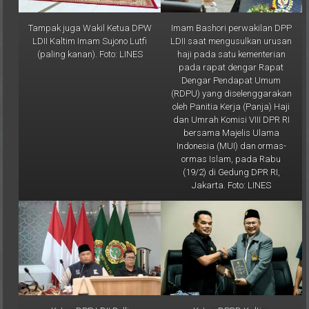
Tampak juga Wakil Ketua DPW
Imam Bashori perwakilan DPP
LDII Kaltim Imam Sujono Lutfi
LDII saat mengusulkan urusan
(paling kanan). Foto: LINES
haji pada satu kementerian
pada rapat dengar Rapat
Dengar Pendapat Umum
(RDPU) yang diselenggarakan
oleh Panitia Kerja (Panja) Haji
dan Umrah Komisi VIII DPR RI
bersama Majelis Ulama
Indonesia (MUI) dan ormas-
ormas Islam, pada Rabu
(19/2) di Gedung DPR RI,
Jakarta. Foto: LINES
Ketua DPP LDII Rulli
Ketua DPRD Kaltim