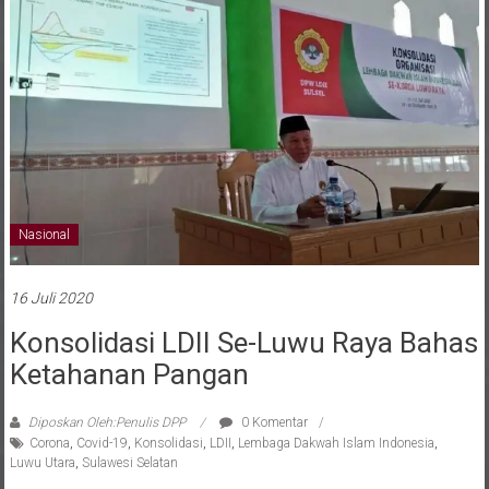
Nasional
16 Juli 2020
Konsolidasi LDII Se-Luwu Raya Bahas
Ketahanan Pangan
Diposkan Oleh:Penulis DPP
0 Komentar
Corona
,
Covid-19
,
Konsolidasi
,
LDII
,
Lembaga Dakwah Islam Indonesia
,
Luwu Utara
,
Sulawesi Selatan
LUWU UTARA (16/7) – Salah satu pokok pembahasan konsolidasi