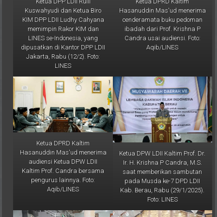
Kuswahyudi dan Ketua Biro
Hasanuddin Mas'ud menerima
KIM DPP LDII Ludhy Cahyana
cenderamata buku pedoman
memimpin Rakor KIM dan
ibadah dari Prof. Krishna P
LINES se-Indonesia, yang
Candra usai audiensi. Foto:
dipusatkan di Kantor DPP LDII
Aqib/LINES
Jakarta, Rabu (12/2). Foto:
LINES
Ketua DPRD Kaltim
Hasanuddin Mas'ud menerima
Ketua DPW LDII Kaltim Prof. Dr.
audiensi Ketua DPW LDII
Ir. H. Krishna P Candra, M.S.
Kaltim Prof. Candra bersama
saat memberikan sambutan
pengurus lainnya. Foto:
pada Musda ke-7 DPD LDII
Aqib/LINES
Kab. Berau, Rabu (29/1/2025).
Foto: LINES