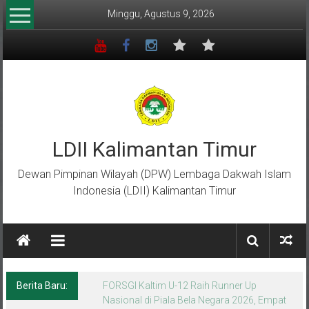
Lompat
Minggu, Agustus 9, 2026
ke
konten
LDII Kalimantan Timur
Dewan Pimpinan Wilayah (DPW) Lembaga Dakwah Islam
Indonesia (LDII) Kalimantan Timur
Berita Baru:
Menempa Generasi Muda Berkarakter Luhur
di Bumi Perkemahan Makroman Indah