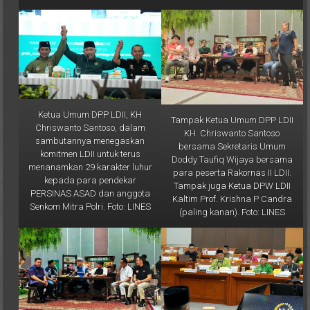
Ketua Umum DPP LDII, KH
Tampak Ketua Umum DPP LDII
Chriswanto Santoso, dalam
KH. Chriswanto Santoso
sambutannya menegaskan
bersama Sekretaris Umum
komitmen LDII untuk terus
Doddy Taufiq Wijaya bersama
menanamkan 29 karakter luhur
para peserta Rakornas II LDII.
kepada para pendekar
Tampak juga Ketua DPW LDII
PERSINAS ASAD dan anggota
Kaltim Prof. Krishna P Candra
Senkom Mitra Polri. Foto: LINES
(paling kanan). Foto: LINES