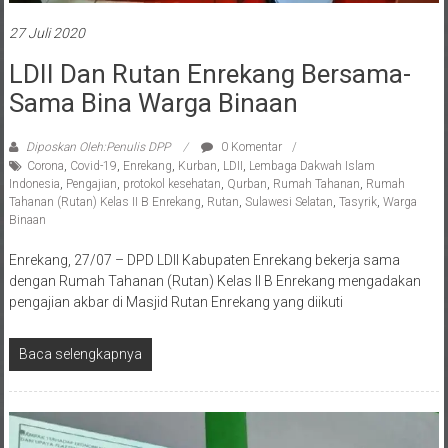
27 Juli 2020
LDII Dan Rutan Enrekang Bersama-
Sama Bina Warga Binaan
Diposkan Oleh:Penulis DPP
0 Komentar
Corona
,
Covid-19
,
Enrekang
,
Kurban
,
LDII
,
Lembaga Dakwah Islam
Indonesia
,
Pengajian
,
protokol kesehatan
,
Qurban
,
Rumah Tahanan
,
Rumah
Tahanan (Rutan) Kelas II B Enrekang
,
Rutan
,
Sulawesi Selatan
,
Tasyrik
,
Warga
Binaan
Enrekang, 27/07 – DPD LDII Kabupaten Enrekang bekerja sama
dengan Rumah Tahanan (Rutan) Kelas II B Enrekang mengadakan
pengajian akbar di Masjid Rutan Enrekang yang diikuti
Baca selengkapnya