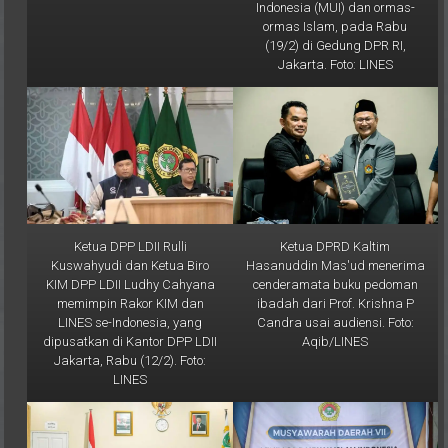
ormas Islam, pada Rabu
(19/2) di Gedung DPR RI,
Jakarta. Foto: LINES
Ketua DPP LDII Rulli
Ketua DPRD Kaltim
Kuswahyudi dan Ketua Biro
Hasanuddin Mas'ud menerima
KIM DPP LDII Ludhy Cahyana
cenderamata buku pedoman
memimpin Rakor KIM dan
ibadah dari Prof. Krishna P
LINES se-Indonesia, yang
Candra usai audiensi. Foto:
dipusatkan di Kantor DPP LDII
Aqib/LINES
Jakarta, Rabu (12/2). Foto:
LINES