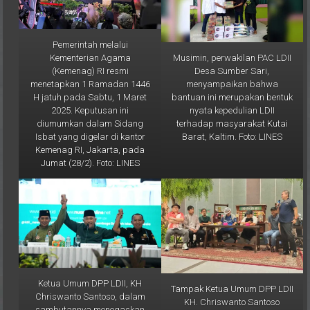
Pemerintah melalui
Musimin, perwakilan PAC LDII
Kementerian Agama
Desa Sumber Sari,
(Kemenag) RI resmi
menyampaikan bahwa
menetapkan 1 Ramadan 1446
bantuan ini merupakan bentuk
H jatuh pada Sabtu, 1 Maret
nyata kepedulian LDII
2025. Keputusan ini
terhadap masyarakat Kutai
diumumkan dalam Sidang
Barat, Kaltim. Foto: LINES
Isbat yang digelar di kantor
Kemenag RI, Jakarta, pada
Jumat (28/2). Foto: LINES
Ketua Umum DPP LDII, KH
Tampak Ketua Umum DPP LDII
Chriswanto Santoso, dalam
KH. Chriswanto Santoso
sambutannya menegaskan
bersama Sekretaris Umum
komitmen LDII untuk terus