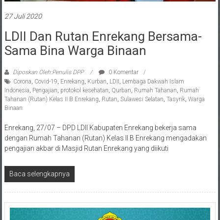
27 Juli 2020
LDII Dan Rutan Enrekang Bersama-
Sama Bina Warga Binaan
Diposkan Oleh:Penulis DPP
0 Komentar
Corona
,
Covid-19
,
Enrekang
,
Kurban
,
LDII
,
Lembaga Dakwah Islam
Indonesia
,
Pengajian
,
protokol kesehatan
,
Qurban
,
Rumah Tahanan
,
Rumah
Tahanan (Rutan) Kelas II B Enrekang
,
Rutan
,
Sulawesi Selatan
,
Tasyrik
,
Warga
Binaan
Enrekang, 27/07 – DPD LDII Kabupaten Enrekang bekerja sama
dengan Rumah Tahanan (Rutan) Kelas II B Enrekang mengadakan
pengajian akbar di Masjid Rutan Enrekang yang diikuti
Baca selengkapnya