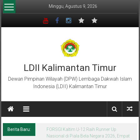
Lompat
Minggu, Agustus 9, 2026
ke
konten
LDII Kalimantan Timur
Dewan Pimpinan Wilayah (DPW) Lembaga Dakwah Islam
Indonesia (LDII) Kalimantan Timur
Berita Baru:
Menempa Generasi Muda Berkarakter Luhur
di Bumi Perkemahan Makroman Indah