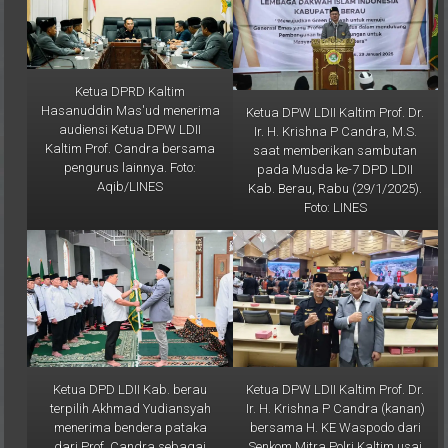
Ketua DPRD Kaltim
Hasanuddin Mas'ud menerima
Ketua DPW LDII Kaltim Prof. Dr.
audiensi Ketua DPW LDII
Ir. H. Krishna P Candra, M.S.
Kaltim Prof. Candra bersama
saat memberikan sambutan
pengurus lainnya. Foto:
pada Musda ke-7 DPD LDII
Aqib/LINES
Kab. Berau, Rabu (29/1/2025).
Foto: LINES
Ketua DPD LDII Kab. berau
Ketua DPW LDII Kaltim Prof. Dr.
terpilih Akhmad Yudiansyah
Ir. H. Krishna P Candra (kanan)
menerima bendera pataka
bersama H. KE Waspodo dari
dari Prof. Candra sebagai
Senkom Mitra Polri Kaltim usai
simbol pergantian
mengikuti Rapat Paripurna