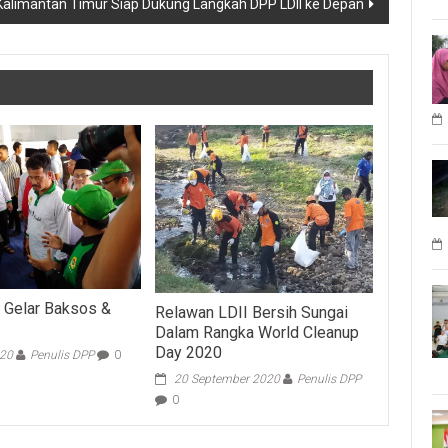
Kalimantan Timur Siap Dukung Langkah DPP LDII ke Depan
 Gelar Baksos &
Relawan LDII Bersih Sungai
Dalam Rangka World Cleanup
Day 2020
020
Penulis DPP
0
20 September 2020
Penulis DPP
0