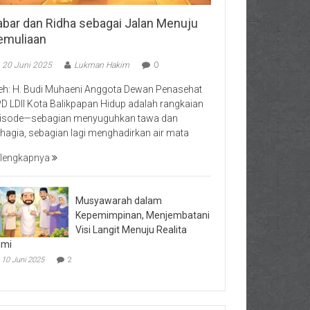
abar dan Ridha sebagai Jalan Menuju
emuliaan
20 Juni 2025
Lukman Hakim
0
eh: H. Budi Muhaeni Anggota Dewan Penasehat
D LDII Kota Balikpapan Hidup adalah rangkaian
isode—sebagian menyuguhkan tawa dan
hagia, sebagian lagi menghadirkan air mata
lengkapnya
Musyawarah dalam
Kepemimpinan, Menjembatani
Visi Langit Menuju Realita
umi
10 Juni 2025
2