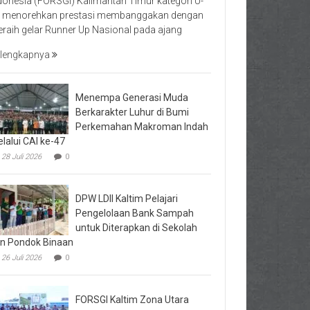
donesia (FORSGI) Kalimantan Timur kategori U-
 menorehkan prestasi membanggakan dengan
raih gelar Runner Up Nasional pada ajang
lengkapnya
Menempa Generasi Muda
Berkarakter Luhur di Bumi
Perkemahan Makroman Indah
lalui CAI ke-47
28 Juli 2026
0
DPW LDII Kaltim Pelajari
Pengelolaan Bank Sampah
untuk Diterapkan di Sekolah
n Pondok Binaan
26 Juli 2026
0
FORSGI Kaltim Zona Utara