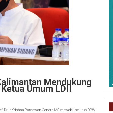
-Kalimantan Mendukung
 Ketua Umum LDII
. Dr. Ir Krishna Purnawan Candra MS mewakili seluruh DPW