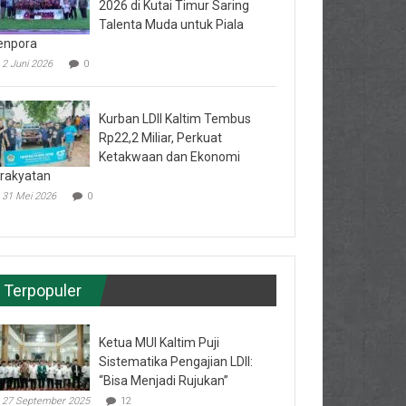
2026 di Kutai Timur Saring
Talenta Muda untuk Piala
enpora
2 Juni 2026
0
Kurban LDII Kaltim Tembus
Rp22,2 Miliar, Perkuat
Ketakwaan dan Ekonomi
rakyatan
31 Mei 2026
0
Terpopuler
Ketua MUI Kaltim Puji
Sistematika Pengajian LDII:
“Bisa Menjadi Rujukan”
27 September 2025
12