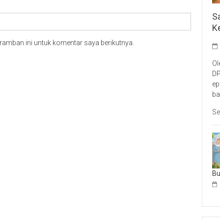
S
K
ramban ini untuk komentar saya berikutnya.
Ol
DP
ep
ba
Se
B