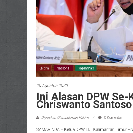
Kaltim
Nasional
Rapimnas
20 Agustus 2020
Ini Alasan DPW Se
Chriswanto Santoso
Diposkan Oleh:Lukman Hakim
0 Komentar
SAMARINDA – Ketua DPW LDII Kalimantan Timur Prof