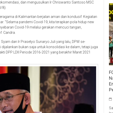
ekomendasi, dan mengusulkan Ir Chriswanto Santoso MSC
/8).
 beragama di Kalimantan berjalan aman dan kondusif. Kegiatan
ar. “Selama pandemi Covid-19, kita terapkan pola hidup new
nyebaran Covid-19 melalui gerakan mencuci tangan,
f. Candra.
 Syam dan Ir Prasetyo Sunaryo Juli yang lalu, DPW se-
dijalankan bukan saja untuk konsolidasi ke dalam, tetapi juga
akti DPP LDII Periode 2016-2021 yang berakhir Maret 2021
F
Na
E
P
Sa