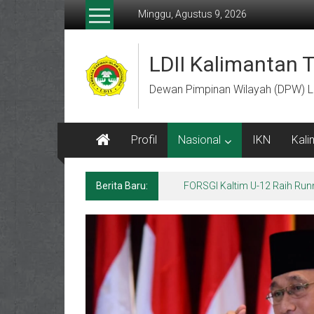
Lompat
Minggu, Agustus 9, 2026
ke
konten
LDII Kalimantan 
Dewan Pimpinan Wilayah (DPW) L
Profil
Nasional
IKN
Kali
Berita Baru: