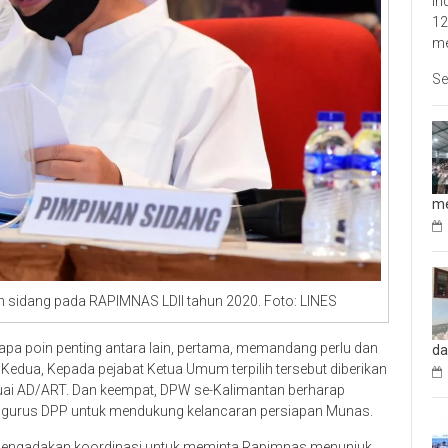
In
12
me
Se
me
 sidang pada RAPIMNAS LDII tahun 2020. Foto: LINES
pa poin penting antara lain, pertama, memandang perlu dan
da
edua, Kepada pejabat Ketua Umum terpilih tersebut diberikan
ai AD/ART. Dan keempat, DPW se-Kalimantan berharap
ngurus DPP untuk mendukung kelancaran persiapan Munas.
mengadakan koordinasi untuk meminta Rapimnas menunjuk