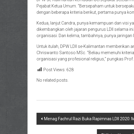
Pejabat Ketua Umum. “Bersepaham untuk bersepakat
dengan beberapa kriteria berikut, pertama punya kom
Kedua, lanjut Candra, punya kemampuan dan visi y
dikembangkan oleh jajaran pengurus LDII selama ini
organisasi. Dan kelima, tambahnya, punya jaringan
Untuk itulah, DPW LDII se-Kalimantan memberikan 
Chriswanto Santoso MSc. “Beliau memenuhi kriteria
organisasi yang profesional religius,” pungkas Prof
Post Views:
628
No related posts.
Navigasi
Menag Fachrul Razi Buka Rapimnas LDII 2020:
pos