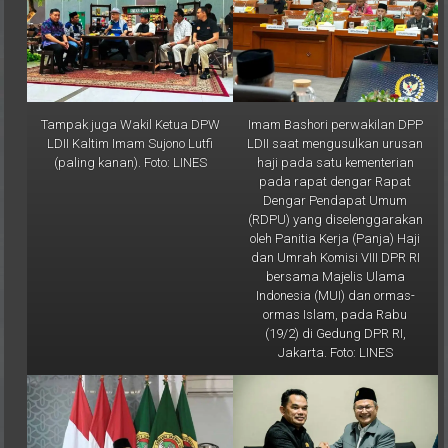
Tampak juga Wakil Ketua DPW
Imam Bashori perwakilan DPP
LDII Kaltim Imam Sujono Lutfi
LDII saat mengusulkan urusan
(paling kanan). Foto: LINES
haji pada satu kementerian
pada rapat dengar Rapat
Dengar Pendapat Umum
(RDPU) yang diselenggarakan
oleh Panitia Kerja (Panja) Haji
dan Umrah Komisi VIII DPR RI
bersama Majelis Ulama
Indonesia (MUI) dan ormas-
ormas Islam, pada Rabu
(19/2) di Gedung DPR RI,
Jakarta. Foto: LINES