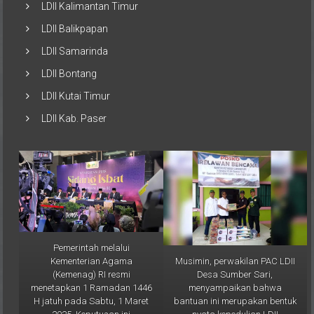
LDII Balikpapan
LDII Samarinda
LDII Bontang
LDII Kutai Timur
LDII Kab. Paser
Pemerintah melalui
Musimin, perwakilan PAC LDII
Kementerian Agama
Desa Sumber Sari,
(Kemenag) RI resmi
menyampaikan bahwa
menetapkan 1 Ramadan 1446
bantuan ini merupakan bentuk
H jatuh pada Sabtu, 1 Maret
nyata kepedulian LDII
2025. Keputusan ini
terhadap masyarakat Kutai
diumumkan dalam Sidang