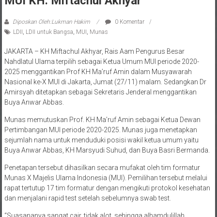
Diposkan Oleh:Lukman Hakim
0 Komentar
LDII
,
LDII untuk Bangsa
,
MUI
,
Munas
JAKARTA – KH Miftachul Akhyar, Rais Aam Pengurus Besar
Nahdlatul Ulama terpilih sebagai Ketua Umum MUI periode 2020-
2025 menggantikan Prof KH Ma’ruf Amin dalam Musyawarah
Nasional ke-X MUI di Jakarta, Jumat (27/11) malam. Sedangkan Dr
Amirsyah ditetapkan sebagai Sekretaris Jenderal menggantikan
Buya Anwar Abbas.
Munas memutuskan Prof. KH Ma’ruf Amin sebagai Ketua Dewan
Pertimbangan MUI periode 2020-2025. Munas juga menetapkan
sejumlah nama untuk menduduki posisi wakil ketua umum yaitu
Buya Anwar Abbas, KH Marsyudi Suhud, dan Buya Basri Bermanda.
Penetapan tersebut dihasilkan secara mufakat oleh tim formatur
Munas X Majelis Ulama Indonesia (MUI). Pemilihan tersebut melalui
rapat tertutup 17 tim formatur dengan mengikuti protokol kesehatan
dan menjalani rapid test setelah sebelumnya swab test.
“Suasananya sangat cair, tidak alot, sehingga alhamdulillah
pertemuaan hasilkan keputusan Dewan Pengurus Harian dan Dewan