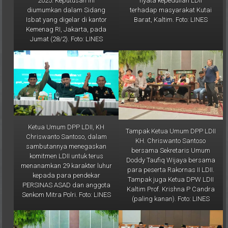
Barat, Kaltim. Foto: LINES
Isbat yang digelar di kantor
Kemenag RI, Jakarta, pada
Jumat (28/2). Foto: LINES
Ketua Umum DPP LDII, KH
Tampak Ketua Umum DPP LDII
Chriswanto Santoso, dalam
KH. Chriswanto Santoso
sambutannya menegaskan
bersama Sekretaris Umum
komitmen LDII untuk terus
Doddy Taufiq Wijaya bersama
menanamkan 29 karakter luhur
para peserta Rakornas II LDII.
kepada para pendekar
Tampak juga Ketua DPW LDII
PERSINAS ASAD dan anggota
Kaltim Prof. Krishna P Candra
Senkom Mitra Polri. Foto: LINES
(paling kanan). Foto: LINES