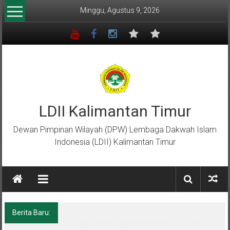
Lompat
Minggu, Agustus 9, 2026
ke
konten
LDII Kalimantan Timur
Dewan Pimpinan Wilayah (DPW) Lembaga Dakwah Islam
Indonesia (LDII) Kalimantan Timur
Berita Baru:
Menempa Generasi Muda Berkarakter Luhur
di Bumi Perkemahan Makroman Indah