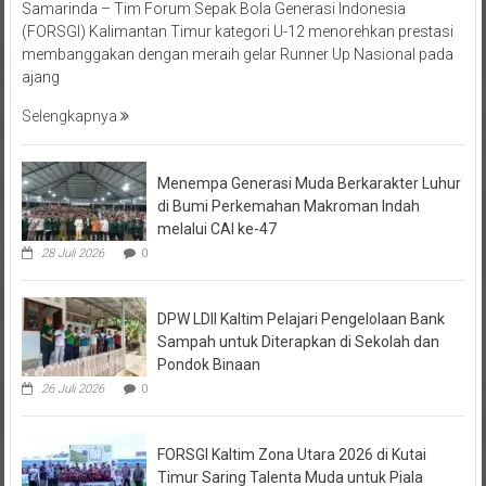
(FORSGI) Kalimantan Timur kategori U-12 menorehkan prestasi
membanggakan dengan meraih gelar Runner Up Nasional pada
ajang
Selengkapnya
Menempa Generasi Muda Berkarakter Luhur
di Bumi Perkemahan Makroman Indah
melalui CAI ke-47
28 Juli 2026
0
DPW LDII Kaltim Pelajari Pengelolaan Bank
Sampah untuk Diterapkan di Sekolah dan
Pondok Binaan
26 Juli 2026
0
FORSGI Kaltim Zona Utara 2026 di Kutai
Timur Saring Talenta Muda untuk Piala
Menpora