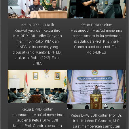
Ketua DPP LDII Rulli
Ketua DPRD Kaltim
Kuswahyudi dan Ketua Biro
Hasanuddin Mas'ud menerima
KIM DPP LDII Ludhy Cahyana
cenderamata buku pedoman
memimpin Rakor KIM dan
ibadah dari Prof. Krishna P
LINES se-Indonesia, yang
Candra usai audiensi. Foto:
dipusatkan di Kantor DPP LDII
Aqib/LINES
Jakarta, Rabu (12/2). Foto:
LINES
Ketua DPRD Kaltim
Hasanuddin Mas'ud menerima
Ketua DPW LDII Kaltim Prof. Dr.
audiensi Ketua DPW LDII
Ir. H. Krishna P Candra, M.S.
Kaltim Prof. Candra bersama
saat memberikan sambutan
pengurus lainnya. Foto:
pada Musda ke-7 DPD LDII