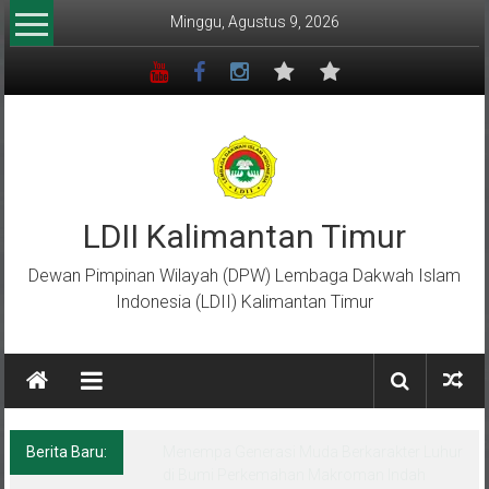
Lompat
Minggu, Agustus 9, 2026
ke
konten
LDII Kalimantan Timur
Dewan Pimpinan Wilayah (DPW) Lembaga Dakwah Islam
Indonesia (LDII) Kalimantan Timur
Berita Baru:
Menempa Generasi Muda Berkarakter Luhur
di Bumi Perkemahan Makroman Indah