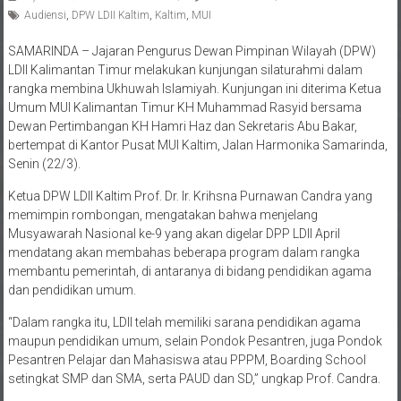
Audiensi
,
DPW LDII Kaltim
,
Kaltim
,
MUI
SAMARINDA – Jajaran Pengurus Dewan Pimpinan Wilayah (DPW)
LDII Kalimantan Timur melakukan kunjungan silaturahmi dalam
rangka membina Ukhuwah Islamiyah. Kunjungan ini diterima Ketua
Umum MUI Kalimantan Timur KH Muhammad Rasyid bersama
Dewan Pertimbangan KH Hamri Haz dan Sekretaris Abu Bakar,
bertempat di Kantor Pusat MUI Kaltim, Jalan Harmonika Samarinda,
Senin (22/3).
Ketua DPW LDII Kaltim Prof. Dr. Ir. Krihsna Purnawan Candra yang
memimpin rombongan, mengatakan bahwa menjelang
Musyawarah Nasional ke-9 yang akan digelar DPP LDII April
mendatang akan membahas beberapa program dalam rangka
membantu pemerintah, di antaranya di bidang pendidikan agama
dan pendidikan umum.
“Dalam rangka itu, LDII telah memiliki sarana pendidikan agama
maupun pendidikan umum, selain Pondok Pesantren, juga Pondok
Pesantren Pelajar dan Mahasiswa atau PPPM, Boarding School
setingkat SMP dan SMA, serta PAUD dan SD,” ungkap Prof. Candra.