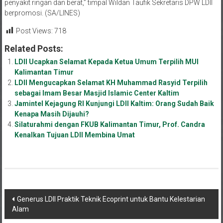
penyakit ringan dan berat,” timpal Wildan Taufik Sekretaris DPW LDII
berpromosi. (SA/LINES)
Post Views:
718
Related Posts:
LDII Ucapkan Selamat Kepada Ketua Umum Terpilih MUI
Kalimantan Timur
LDII Mengucapkan Selamat KH Muhammad Rasyid Terpilih
sebagai Imam Besar Masjid Islamic Center Kaltim
Jamintel Kejagung RI Kunjungi LDII Kaltim: Orang Sudah Baik
Kenapa Masih Dijauhi?
Silaturahmi dengan FKUB Kalimantan Timur, Prof. Candra
Kenalkan Tujuan LDII Membina Umat
Navigasi
Generus LDII Praktik Teknik Ecoprint untuk Bantu Kelestarian
Alam
pos