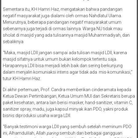
Sementara itu, KH Hamri Haz, mengatakan bahwa pandangan
negatif masyarakat juga dialami oleh ormas Nahdlatul Ulama.
Menurutnya, beberapa pandangan negatif masyarakat umum
sebenarnya juga terjadi di ormas lainnya. Warga NU tidak mau
sholat di masjid yang ada tulisannya masjid Muhammadiyah, dan
sebaliknya
“Maka, masjid LDII jangan sampai ada tulisan masjid LDII, karena
masjid sifatnya untuk umum bukan kelompok tertentu saja.
Harapannya LDII bisa menjadi lebih baik dan sering berkunjung
dalam menjalin komuniaksi intens agar tidak ada mis-komunikasi,”
tutur KH Hamri Haz.
Di akhir pertemuan, Prof. Candra memberikan cinderamata kepada
Ketua Dewan Pertimbangan, Ketua Umum MUI dan Sekretaris berupa
paket kesehatan, antara lain berisi masker, hand-sanitizer, vitamin C,
sanitizer spray, madu, juga kapsul minyak ikan PDO, yakni produk
bisnis diproduksi usaha warga LDII.
“Banyak testimoni warga LDII yang sembuh setelah meminum PDO
ini, Alhamdulilah, Allah
paring
sembuh dari berbagai gangguan