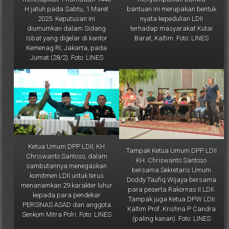
bantuan ini merupakan bentuk
H jatuh pada Sabtu, 1 Maret
nyata kepedulian LDII
2025. Keputusan ini
terhadap masyarakat Kutai
diumumkan dalam Sidang
Barat, Kaltim. Foto: LINES
Isbat yang digelar di kantor
Kemenag RI, Jakarta, pada
Jumat (28/2). Foto: LINES
Ketua Umum DPP LDII, KH
Tampak Ketua Umum DPP LDII
Chriswanto Santoso, dalam
KH. Chriswanto Santoso
sambutannya menegaskan
bersama Sekretaris Umum
komitmen LDII untuk terus
Doddy Taufiq Wijaya bersama
menanamkan 29 karakter luhur
para peserta Rakornas II LDII.
kepada para pendekar
Tampak juga Ketua DPW LDII
PERSINAS ASAD dan anggota
Kaltim Prof. Krishna P Candra
Senkom Mitra Polri. Foto: LINES
(paling kanan). Foto: LINES