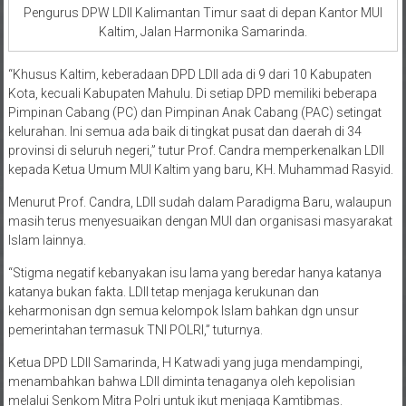
Pengurus DPW LDII Kalimantan Timur saat di depan Kantor MUI
Kaltim, Jalan Harmonika Samarinda.
“Khusus Kaltim, keberadaan DPD LDII ada di 9 dari 10 Kabupaten
Kota, kecuali Kabupaten Mahulu. Di setiap DPD memiliki beberapa
Pimpinan Cabang (PC) dan Pimpinan Anak Cabang (PAC) setingat
kelurahan. Ini semua ada baik di tingkat pusat dan daerah di 34
provinsi di seluruh negeri,” tutur Prof. Candra memperkenalkan LDII
kepada Ketua Umum MUI Kaltim yang baru, KH. Muhammad Rasyid.
Menurut Prof. Candra, LDII sudah dalam Paradigma Baru, walaupun
masih terus menyesuaikan dengan MUI dan organisasi masyarakat
Islam lainnya.
“Stigma negatif kebanyakan isu lama yang beredar hanya katanya
katanya bukan fakta. LDII tetap menjaga kerukunan dan
keharmonisan dgn semua kelompok Islam bahkan dgn unsur
pemerintahan termasuk TNI POLRI,” tuturnya.
Ketua DPD LDII Samarinda, H Katwadi yang juga mendampingi,
menambahkan bahwa LDII diminta tenaganya oleh kepolisian
melalui Senkom Mitra Polri untuk ikut menjaga Kamtibmas.