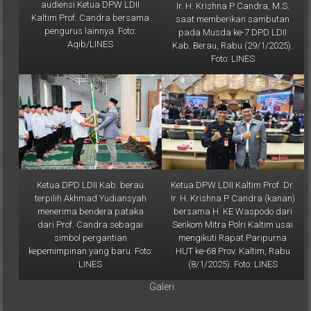
audiensi Ketua DPW LDII
Ir. H. Krishna P Candra, M.S.
Kaltim Prof. Candra bersama
saat memberikan sambutan
pengurus lainnya. Foto:
pada Musda ke-7 DPD LDII
Aqib/LINES
Kab. Berau, Rabu (29/1/2025).
Foto: LINES
Ketua DPD LDII Kab. berau
Ketua DPW LDII Kaltim Prof. Dr.
terpilih Akhmad Yudiansyah
Ir. H. Krishna P Candra (kanan)
menerima bendera pataka
bersama H. KE Waspodo dari
dari Prof. Candra sebagai
Senkom Mitra Polri Kaltim usai
simbol pergantian
mengikuti Rapat Paripurna
kepemimpinan yang baru. Foto:
HUT ke-68 Prov. Kaltim, Rabu
LINES
(8/1/2025). Foto: LINES
Galeri