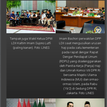
Tampak juga Wakil Ketua DPW
Imam Bashori perwakilan DPP
LDII Kaltim Imam Sujono Lutfi
LDII saat mengusulkan urusan
(paling kanan). Foto: LINES
haji pada satu kementerian
pada rapat dengar Rapat
Dengar Pendapat Umum
(RDPU) yang diselenggarakan
oleh Panitia Kerja (Panja) Haji
dan Umrah Komisi VIII DPR RI
bersama Majelis Ulama
Indonesia (MUI) dan ormas-
ormas Islam, pada Rabu
(19/2) di Gedung DPR RI,
Jakarta. Foto: LINES