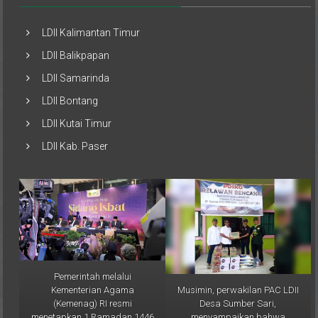
LDII Kalimantan Timur
LDII Balikpapan
LDII Samarinda
LDII Bontang
LDII Kutai Timur
LDII Kab. Paser
Pemerintah melalui
Musimin, perwakilan PAC LDII
Kementerian Agama
Desa Sumber Sari,
(Kemenag) RI resmi
menyampaikan bahwa
menetapkan 1 Ramadan 1446