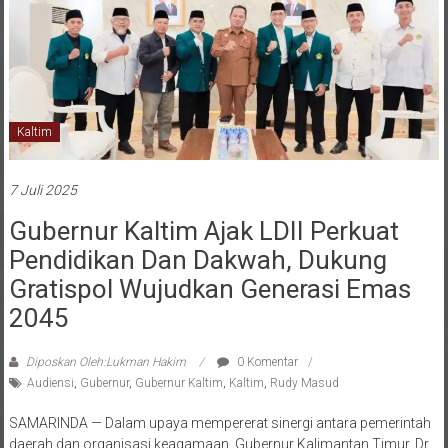
Kaltim
7 Juli 2025
Gubernur Kaltim Ajak LDII Perkuat
Pendidikan Dan Dakwah, Dukung
Gratispol Wujudkan Generasi Emas
2045
Diposkan Oleh:Lukman Hakim
0 Komentar
Audiensi
,
Gubernur
,
Gubernur Kaltim
,
Kaltim
,
Rudy Masud
SAMARINDA — Dalam upaya mempererat sinergi antara pemerintah
daerah dan organisasi keagamaan, Gubernur Kalimantan Timur, Dr.