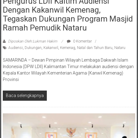
Pengurus LDII Kaltim Audiensi
Dengan Kakanwil Kemenag,
Tegaskan Dukungan Program Masjid
Ramah Pemudik Nataru
Diposkan Oleh:Lukman Hakim
0 Komentar
Audiensi
,
Dukungan
,
Kakanwil
,
Kemenag
,
Natal dan Tahun Baru
,
Nataru
SAMARINDA – Dewan Pimpinan Wilayah Lembaga Dakwah Islam
Indonesia (DPW LDII) Kalimantan Timur melakukan audiensi dengan
Kepala Kantor Wilayah Kementerian Agama (Kanwil Kemenag)
Provinsi
Baca selengkapnya