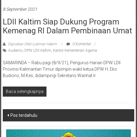
8 September 2021
LDII Kaltim Siap Dukung Program
Kemenag RI Dalam Pembinaan Umat
Diposkan Oleh:Lukman Hakim
0 Komentar
Audiensi
,
DPW LDII Kaltim
,
Kantor Kementerian Agama
SAMARINDA – Rabu pagi (8/9/21), Pengurus Harian DPW LDII
Provinsi Kalimantan Timur dipimpin wakil ketua DPW H. Eko
Budiono, M.Kes, didampingi Sekretaris Wanhat Ir.
Baca selengkapnya
Navigasi
Pos terdahulu
pos