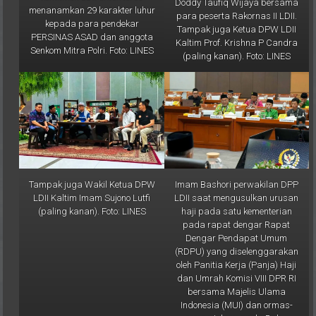
Doddy Taufiq Wijaya bersama
menanamkan 29 karakter luhur
para peserta Rakornas II LDII.
kepada para pendekar
Tampak juga Ketua DPW LDII
PERSINAS ASAD dan anggota
Kaltim Prof. Krishna P Candra
Senkom Mitra Polri. Foto: LINES
(paling kanan). Foto: LINES
Tampak juga Wakil Ketua DPW
Imam Bashori perwakilan DPP
LDII Kaltim Imam Sujono Lutfi
LDII saat mengusulkan urusan
(paling kanan). Foto: LINES
haji pada satu kementerian
pada rapat dengar Rapat
Dengar Pendapat Umum
(RDPU) yang diselenggarakan
oleh Panitia Kerja (Panja) Haji
dan Umrah Komisi VIII DPR RI
bersama Majelis Ulama
Indonesia (MUI) dan ormas-