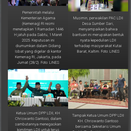
Pemerintah melalui
Musimin, perwakilan PAC LDII
Kementerian Agama
Desa Sumber Sari,
(Kemenag) RI resmi
menyampaikan bahwa
menetapkan 1 Ramadan 1446
bantuan ini merupakan bentuk
H jatuh pada Sabtu, 1 Maret
nyata kepedulian LDII
2025. Keputusan ini
terhadap masyarakat Kutai
diumumkan dalam Sidang
Barat, Kaltim. Foto: LINES
Isbat yang digelar di kantor
Kemenag RI, Jakarta, pada
Jumat (28/2). Foto: LINES
Ketua Umum DPP LDII, KH
Tampak Ketua Umum DPP LDII
Chriswanto Santoso, dalam
KH. Chriswanto Santoso
sambutannya menegaskan
bersama Sekretaris Umum
komitmen LDII untuk terus