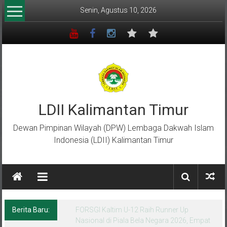
Lompat
Senin, Agustus 10, 2026
ke
konten
LDII Kalimantan Timur
Dewan Pimpinan Wilayah (DPW) Lembaga Dakwah Islam
Indonesia (LDII) Kalimantan Timur
Berita Baru:
FORSGI Kaltim U-12 Raih Runner Up
Nasional di Piala Bela Negara 2026, Empat