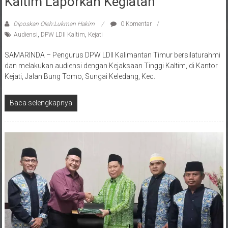
Kaltim Laporkan Kegiatan
Diposkan Oleh:Lukman Hakim
0 Komentar
Audiensi
,
DPW LDII Kaltim
,
Kejati
SAMARINDA – Pengurus DPW LDII Kalimantan Timur bersilaturahmi
dan melakukan audiensi dengan Kejaksaan Tinggi Kaltim, di Kantor
Kejati, Jalan Bung Tomo, Sungai Keledang, Kec.
Baca selengkapnya