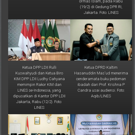
ormas Islam, pada Rabu
(19/2) di Gedung DPR RI,
Jakarta. Foto: LINES
Ketua DPP LDII Rulli
Ketua DPRD Kaltim
Kuswahyudi dan Ketua Biro
Hasanuddin Mas'ud menerima
KIM DPP LDII Ludhy Cahyana
cenderamata buku pedoman
memimpin Rakor KIM dan
ibadah dari Prof. Krishna P
LINES se-Indonesia, yang
Candra usai audiensi. Foto:
dipusatkan di Kantor DPP LDII
Aqib/LINES
Jakarta, Rabu (12/2). Foto:
LINES