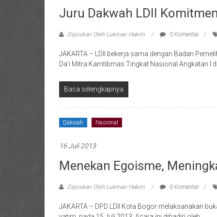
Juru Dakwah LDII Komitme
Diposkan Oleh:Lukman Hakim
0 Komentar
JAKARTA – LDII bekerja sama dengan Badan Pemeli
Da’i Mitra Kamtibmas Tingkat Nasional Angkatan I
Baca selengkapnya
Dakwah
Nasional
16 Juli 2013
Menekan Egoisme, Meningka
Diposkan Oleh:Lukman Hakim
0 Komentar
JAKARTA – DPD LDII Kota Bogor melaksanakan buk
yatim, pada 15 Juli 2013. Acara ini dihadiri oleh