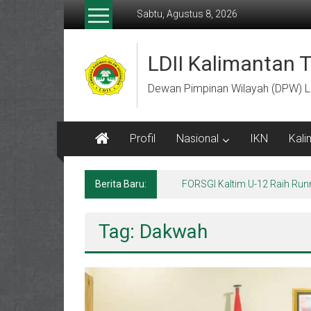
Lompat
Sabtu, Agustus 8, 2026
ke
konten
LDII Kalimantan 
Dewan Pimpinan Wilayah (DPW) L
Profil
Nasional
IKN
Kali
Berita Baru:
FORSGI Kaltim U-12 Raih Run
Tag: Dakwah