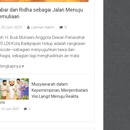
abar dan Ridha sebagai Jalan Menuju
emuliaan
20 Juni 2025
Lukman Hakim
0
eh: H. Budi Muhaeni Anggota Dewan Penasehat
D LDII Kota Balikpapan Hidup adalah rangkaian
isode—sebagian menyuguhkan tawa dan
hagia, sebagian lagi menghadirkan air mata
lengkapnya
Musyawarah dalam
Kepemimpinan, Menjembatani
Visi Langit Menuju Realita
umi
10 Juni 2025
2