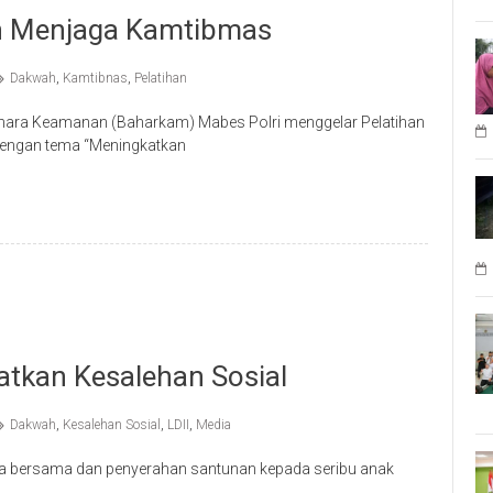
n Menjaga Kamtibmas
Dakwah
,
Kamtibnas
,
Pelatihan
hara Keamanan (Baharkam) Mabes Polri menggelar Pelatihan
 dengan tema “Meningkatkan
tkan Kesalehan Sosial
Dakwah
,
Kesalehan Sosial
,
LDII
,
Media
a bersama dan penyerahan santunan kepada seribu anak