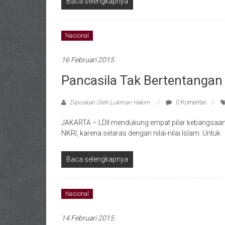
Baca selengkapnya
Nasional
16 Februari 2015
Pancasila Tak Bertentangan
Diposkan Oleh:Lukman Hakim
0 Komentar
JAKARTA – LDII mendukung empat pilar kebangsaan ya
NKRI, karena selaras dengan nilai-nilai Islam. Untuk
Baca selengkapnya
Nasional
14 Februari 2015