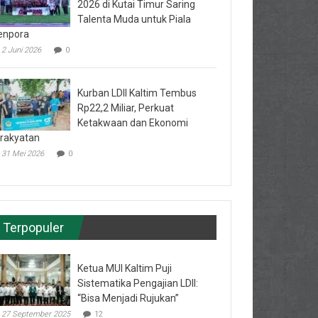
2026 di Kutai Timur Saring
Talenta Muda untuk Piala
enpora
2 Juni 2026
0
Kurban LDII Kaltim Tembus
Rp22,2 Miliar, Perkuat
Ketakwaan dan Ekonomi
rakyatan
31 Mei 2026
0
Terpopuler
Ketua MUI Kaltim Puji
Sistematika Pengajian LDII:
“Bisa Menjadi Rujukan”
27 September 2025
12