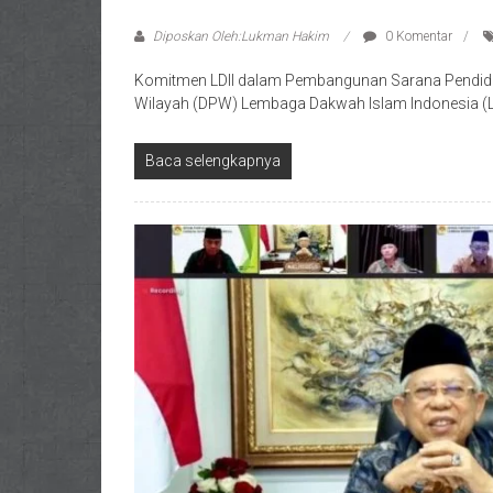
Diposkan Oleh:Lukman Hakim
0 Komentar
Komitmen LDII dalam Pembangunan Sarana Pendi
Wilayah (DPW) Lembaga Dakwah Islam Indonesia (LDI
Baca selengkapnya