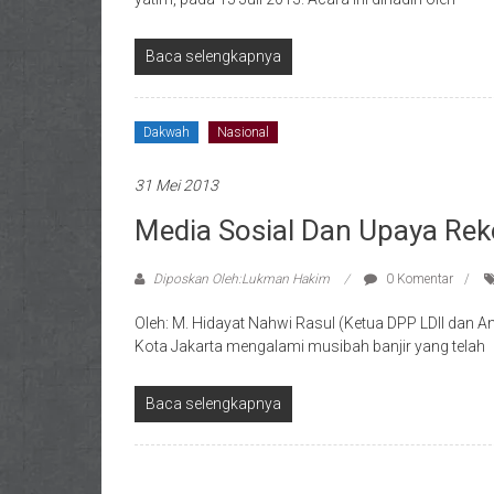
Baca selengkapnya
Dakwah
Nasional
31 Mei 2013
Media Sosial Dan Upaya Rek
Diposkan Oleh:Lukman Hakim
0 Komentar
Oleh: M. Hidayat Nahwi Rasul (Ketua DPP LDII dan An
Kota Jakarta mengalami musibah banjir yang telah
Baca selengkapnya