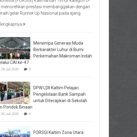
donesia (FORSGI) Kalimantan Timur kategori U-
 menorehkan prestasi membanggakan dengan
raih gelar Runner Up Nasional pada ajang
lengkapnya
Menempa Generasi Muda
Berkarakter Luhur di Bumi
Perkemahan Makroman Indah
lalui CAI ke-47
28 Juli 2026
0
DPW LDII Kaltim Pelajari
Pengelolaan Bank Sampah
untuk Diterapkan di Sekolah
n Pondok Binaan
26 Juli 2026
0
FORSGI Kaltim Zona Utara