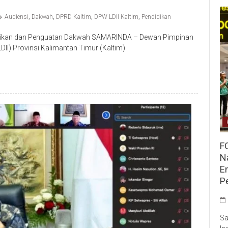
Audiensi
,
Dakwah
,
DPRD Kaltim
,
DPW LDII Kaltim
,
Pendidikan
dikan dan Penguatan Dakwah SAMARINDA – Dewan Pimpinan
I) Provinsi Kalimantan Timur (Kaltim)
F
Na
E
P
Sa