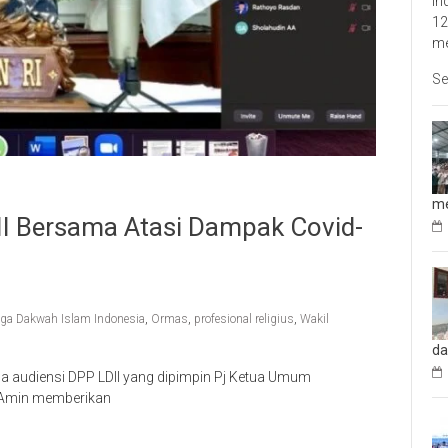
In
12
me
Se
me
I Bersama Atasi Dampak Covid-
ga Dakwah Islam Indonesia
,
Ormas
,
profesional religius
,
Wakil
da
a audiensi DPP LDII yang dipimpin Pj Ketua Umum
f Amin memberikan