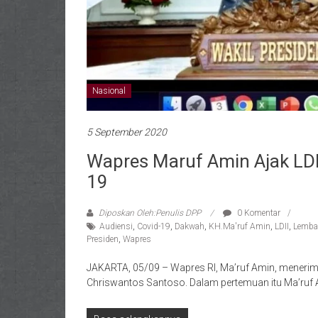
Nasional
5 September 2020
Wapres Maruf Amin Ajak LDI
19
Diposkan Oleh:Penulis DPP
0 Komentar
Audiensi
,
Covid-19
,
Dakwah
,
KH.Ma'ruf Amin
,
LDII
,
Lemba
Presiden
,
Wapres
JAKARTA, 05/09 – Wapres RI, Ma’ruf Amin, menerim
Chriswantos Santoso. Dalam pertemuan itu Ma’ru