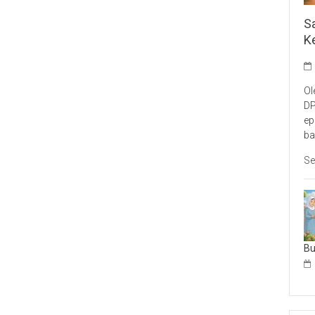
S
K
Ol
DP
ep
ba
Se
B