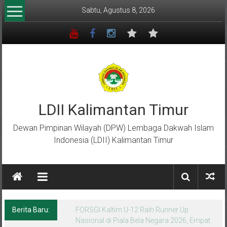
Lompat
Sabtu, Agustus 8, 2026
ke
konten
LDII Kalimantan Timur
Dewan Pimpinan Wilayah (DPW) Lembaga Dakwah Islam
Indonesia (LDII) Kalimantan Timur
Berita Baru:
Menempa Generasi Muda Berkarakter Luhur
di Bumi Perkemahan Makroman Indah