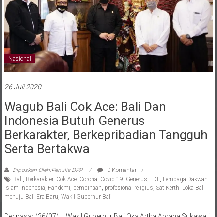
Nasional
26 Juli 2020
Wagub Bali Cok Ace: Bali Dan
Indonesia Butuh Generus
Berkarakter, Berkepribadian Tangguh
Serta Bertakwa
Diposkan Oleh:Penulis DPP
0 Komentar
Bali
,
Berkarakter
,
Cok Ace
,
Corona
,
Covid-19
,
Generus
,
LDII
,
Lembaga Dakwah
Islam Indonesia
,
Pandemi
,
pembinaan
,
profesional religius
,
Sat Kerthi Loka Bali
menuju Bali Era Baru
,
Wakil Gubernur Bali
Denpasar (26/07) – Wakil Gubernur Bali Oka Artha Ardana Sukawati
membuka secara daring atau online Perkemahan Akhir Tahun