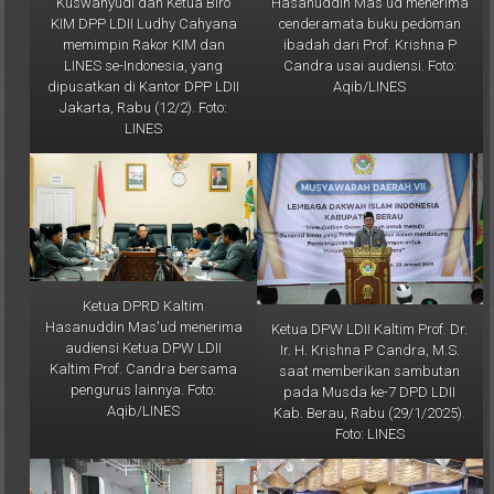
KIM DPP LDII Ludhy Cahyana
cenderamata buku pedoman
memimpin Rakor KIM dan
ibadah dari Prof. Krishna P
LINES se-Indonesia, yang
Candra usai audiensi. Foto:
dipusatkan di Kantor DPP LDII
Aqib/LINES
Jakarta, Rabu (12/2). Foto:
LINES
Ketua DPRD Kaltim
Hasanuddin Mas'ud menerima
Ketua DPW LDII Kaltim Prof. Dr.
audiensi Ketua DPW LDII
Ir. H. Krishna P Candra, M.S.
Kaltim Prof. Candra bersama
saat memberikan sambutan
pengurus lainnya. Foto:
pada Musda ke-7 DPD LDII
Aqib/LINES
Kab. Berau, Rabu (29/1/2025).
Foto: LINES