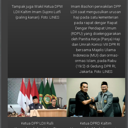
Tampak juga Wakil Ketua DPW
Imam Bashori perwakilan DPP
LDII Kaltim Imam Sujono Lutfi
LDII saat mengusulkan urusan
(paling kanan). Foto: LINES
haji pada satu kementerian
pada rapat dengar Rapat
Dengar Pendapat Umum
(RDPU) yang diselenggarakan
oleh Panitia Kerja (Panja) Haji
dan Umrah Komisi VIII DPR RI
bersama Majelis Ulama
Indonesia (MUI) dan ormas-
ormas Islam, pada Rabu
(19/2) di Gedung DPR RI,
Jakarta. Foto: LINES
Ketua DPP LDII Rulli
Ketua DPRD Kaltim
Kuswahyudi dan Ketua Biro
Hasanuddin Mas'ud menerima