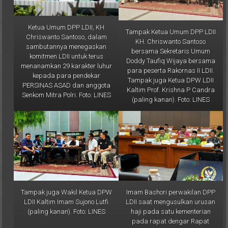
Ketua Umum DPP LDII, KH
Tampak Ketua Umum DPP LDII
Chriswanto Santoso, dalam
KH. Chriswanto Santoso
sambutannya menegaskan
bersama Sekretaris Umum
komitmen LDII untuk terus
Doddy Taufiq Wijaya bersama
menanamkan 29 karakter luhur
para peserta Rakornas II LDII.
kepada para pendekar
Tampak juga Ketua DPW LDII
PERSINAS ASAD dan anggota
Kaltim Prof. Krishna P Candra
Senkom Mitra Polri. Foto: LINES
(paling kanan). Foto: LINES
Tampak juga Wakil Ketua DPW
Imam Bashori perwakilan DPP
LDII Kaltim Imam Sujono Lutfi
LDII saat mengusulkan urusan
(paling kanan). Foto: LINES
haji pada satu kementerian
pada rapat dengar Rapat
Dengar Pendapat Umum