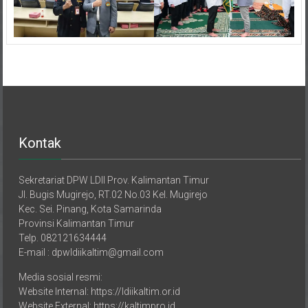
Kontak
Sekretariat DPW LDII Prov. Kalimantan Timur
Jl. Bugis Mugirejo, RT.02 No.03 Kel. Mugirejo
Kec. Sei. Pinang, Kota Samarinda
Provinsi Kalimantan Timur
Telp. 082121634444
E-mail : dpwldiikaltim@gmail.com
Media sosial resmi:
Website Internal: https://ldiikaltim.or.id
Website External: https://kaltimpro.id
YouTube: https://youtube.com/@ldiitvkaltim