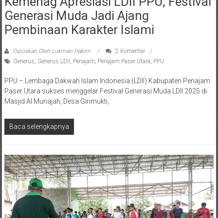
Generasi Muda Jadi Ajang
Pembinaan Karakter Islami
Diposkan Oleh:Lukman Hakim
2 Komentar
Generus
,
Generus LDII
,
Penajam
,
Penajam Paser Utara
,
PPU
PPU – Lembaga Dakwah Islam Indonesia (LDII) Kabupaten Penajam
Paser Utara sukses menggelar Festival Generasi Muda LDII 2025 di
Masjid Al Munajah, Desa Girimukti,
Baca selengkapnya