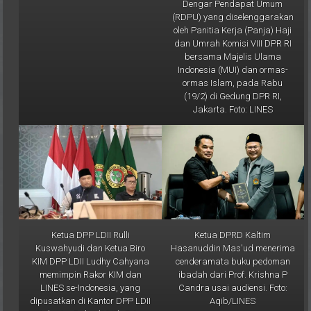
(RDPU) yang diselenggarakan
oleh Panitia Kerja (Panja) Haji
dan Umrah Komisi VIII DPR RI
bersama Majelis Ulama
Indonesia (MUI) dan ormas-
ormas Islam, pada Rabu
(19/2) di Gedung DPR RI,
Jakarta. Foto: LINES
Ketua DPP LDII Rulli
Ketua DPRD Kaltim
Kuswahyudi dan Ketua Biro
Hasanuddin Mas'ud menerima
KIM DPP LDII Ludhy Cahyana
cenderamata buku pedoman
memimpin Rakor KIM dan
ibadah dari Prof. Krishna P
LINES se-Indonesia, yang
Candra usai audiensi. Foto:
dipusatkan di Kantor DPP LDII
Aqib/LINES
Jakarta, Rabu (12/2). Foto: