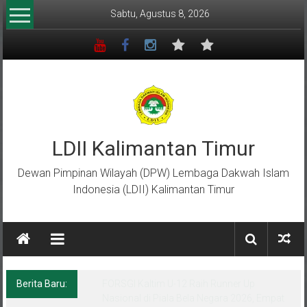
Lompat
Sabtu, Agustus 8, 2026
ke
konten
LDII Kalimantan Timur
Dewan Pimpinan Wilayah (DPW) Lembaga Dakwah Islam
Indonesia (LDII) Kalimantan Timur
Berita Baru:
Menempa Generasi Muda Berkarakter Luhur
di Bumi Perkemahan Makroman Indah