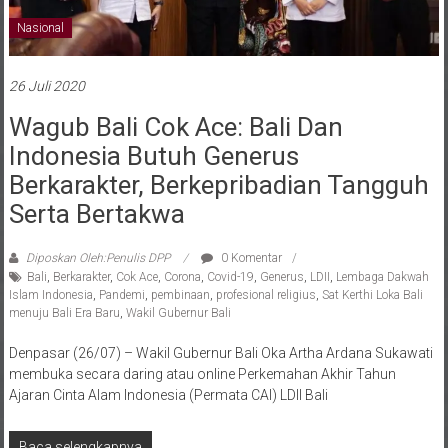
Nasional
26 Juli 2020
Wagub Bali Cok Ace: Bali Dan
Indonesia Butuh Generus
Berkarakter, Berkepribadian Tangguh
Serta Bertakwa
Diposkan Oleh:Penulis DPP
0 Komentar
Bali
,
Berkarakter
,
Cok Ace
,
Corona
,
Covid-19
,
Generus
,
LDII
,
Lembaga Dakwah
Islam Indonesia
,
Pandemi
,
pembinaan
,
profesional religius
,
Sat Kerthi Loka Bali
menuju Bali Era Baru
,
Wakil Gubernur Bali
Denpasar (26/07) – Wakil Gubernur Bali Oka Artha Ardana Sukawati
membuka secara daring atau online Perkemahan Akhir Tahun
Ajaran Cinta Alam Indonesia (Permata CAI) LDII Bali
Baca selengkapnya