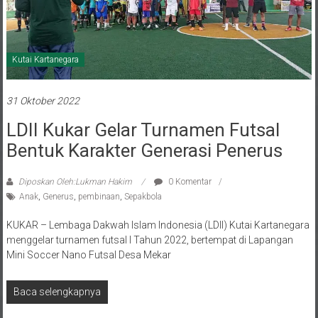
Kutai Kartanegara
31 Oktober 2022
LDII Kukar Gelar Turnamen Futsal
Bentuk Karakter Generasi Penerus
Diposkan Oleh:Lukman Hakim
0 Komentar
Anak
,
Generus
,
pembinaan
,
Sepakbola
KUKAR – Lembaga Dakwah Islam Indonesia (LDII) Kutai Kartanegara
menggelar turnamen futsal I Tahun 2022, bertempat di Lapangan
Mini Soccer Nano Futsal Desa Mekar
Baca selengkapnya