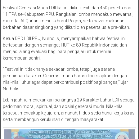
Festival Generasi Muda LDII kali ini diikuti lebih dari 450 peserta dari
11 TPA se-Kabupaten PPU. Rangkaian lomba mencakup mewarnai,
murottal Al-Qur’an, menulis huruf Pegon, serta bazar makanan
berbahan dasar singkong yang diikuti oleh peserta usia pra-nikah.
Ketua DPD LDII PPU, Nurholis, menyampaikan bahwa festival ini
bertepatan dengan semangat HUT ke-80 Republik Indonesia dan
menjadi ajang evaluasi bagi para pengajar untuk menilai
kemampuan santri.
“Festival ini tidak hanya sekadar lomba, tetapi juga sarana
pembinaan karakter. Generasi muda harus dipersiapkan dengan
nilai-nilai luhur agar dapat berkontribusi positif bagi bangsa,” ujar
Nurholis.
Lebih jauh, ia menekankan pentingnya 29 Karakter Luhur LDII sebagai
pedoman moral, spiritual, dan sosial generasi muda. Nilai-nilai
tersebut mencakup kejujuran, amanah, hidup sederhana, kerja keras,
serta membangun kerukunan di tengah masyarakat.