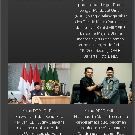
pada rapat dengar Rapat
Dengar Pendapat Umum
(RDPU) yang diselenggarakan
oleh Panitia Kerja (Panja) Haji
dan Umrah Komisi VIII DPR RI
bersama Majelis Ulama
Indonesia (MUI) dan ormas-
ormas Islam, pada Rabu
(19/2) di Gedung DPR RI,
Jakarta. Foto: LINES
Ketua DPP LDII Rulli
Ketua DPRD Kaltim
Kuswahyudi dan Ketua Biro
Hasanuddin Mas'ud menerima
KIM DPP LDII Ludhy Cahyana
cenderamata buku pedoman
memimpin Rakor KIM dan
ibadah dari Prof. Krishna P
LINES se-Indonesia, yang
Candra usai audiensi. Foto: