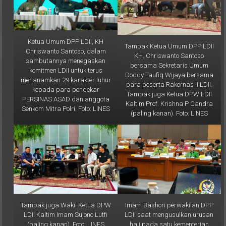
Ketua Umum DPP LDII, KH
Tampak Ketua Umum DPP LDII
Chriswanto Santoso, dalam
KH. Chriswanto Santoso
sambutannya menegaskan
bersama Sekretaris Umum
komitmen LDII untuk terus
Doddy Taufiq Wijaya bersama
menanamkan 29 karakter luhur
para peserta Rakornas II LDII.
kepada para pendekar
Tampak juga Ketua DPW LDII
PERSINAS ASAD dan anggota
Kaltim Prof. Krishna P Candra
Senkom Mitra Polri. Foto: LINES
(paling kanan). Foto: LINES
Tampak juga Wakil Ketua DPW
Imam Bashori perwakilan DPP
LDII Kaltim Imam Sujono Lutfi
LDII saat mengusulkan urusan
(paling kanan). Foto: LINES
haji pada satu kementerian