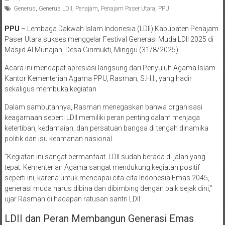
Generus
,
Generus LDII
,
Penajam
,
Penajam Paser Utara
,
PPU
PPU
– Lembaga Dakwah Islam Indonesia (LDII) Kabupaten Penajam
Paser Utara sukses menggelar Festival Generasi Muda LDII 2025 di
Masjid Al Munajah, Desa Girimukti, Minggu (31/8/2025).
Acara ini mendapat apresiasi langsung dari Penyuluh Agama Islam
Kantor Kementerian Agama PPU, Rasman, S.H.I., yang hadir
sekaligus membuka kegiatan.
Dalam sambutannya, Rasman menegaskan bahwa organisasi
keagamaan seperti LDII memiliki peran penting dalam menjaga
ketertiban, kedamaian, dan persatuan bangsa di tengah dinamika
politik dan isu keamanan nasional.
“Kegiatan ini sangat bermanfaat. LDII sudah berada di jalan yang
tepat. Kementerian Agama sangat mendukung kegiatan positif
seperti ini, karena untuk mencapai cita-cita Indonesia Emas 2045,
generasi muda harus dibina dan dibimbing dengan baik sejak dini,”
ujar Rasman di hadapan ratusan santri LDII.
LDII dan Peran Membangun Generasi Emas