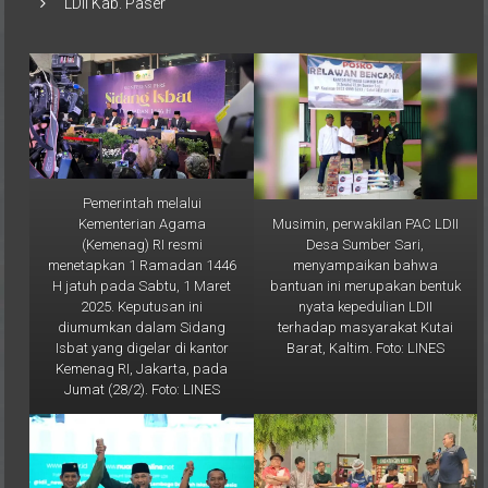
LDII Kab. Paser
Pemerintah melalui
Musimin, perwakilan PAC LDII
Kementerian Agama
Desa Sumber Sari,
(Kemenag) RI resmi
menyampaikan bahwa
menetapkan 1 Ramadan 1446
bantuan ini merupakan bentuk
H jatuh pada Sabtu, 1 Maret
nyata kepedulian LDII
2025. Keputusan ini
terhadap masyarakat Kutai
diumumkan dalam Sidang
Barat, Kaltim. Foto: LINES
Isbat yang digelar di kantor
Kemenag RI, Jakarta, pada
Jumat (28/2). Foto: LINES