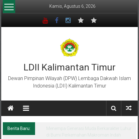
Lompat
Kamis, Agustus 6, 2026
ke
konten
LDII Kalimantan Timur
Dewan Pimpinan Wilayah (DPW) Lembaga Dakwah Islam
Indonesia (LDII) Kalimantan Timur
Berita Baru:
Menempa Generasi Muda Berkarakter Luhur
di Bumi Perkemahan Makroman Indah