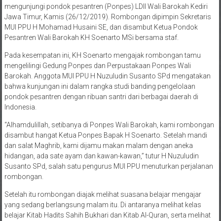
mengunjungi pondok pesantren (Ponpes) LDII Wali Barokah Kediri
Jawa Timur, Kamis (26/12/2019). Rombongan dipimpin Sekretaris
MUI PPU H Mohamad Husaini SE, dan disambut Ketua Pondok
Pesantren Wali Barokah KH Soenarto MSi bersama staf.
Pada kesempatan ini, KH Soenarto mengajak rombongan tamu
mengelilingi Gedung Ponpes dan Perpustakaan Ponpes Wali
Barokah. Anggota MUI PPU H Nuzuludin Susanto SPd mengatakan
bahwa kunjungan ini dalam rangka studi banding pengelolaan
pondok pesantren dengan ribuan santri dari berbagai daerah di
Indonesia.
“Alhamdulillah, setibanya di Ponpes Wali Barokah, kami rombongan
disambut hangat Ketua Ponpes Bapak H Soenarto. Setelah mandi
dan salat Maghrib, kami dijamu makan malam dengan aneka
hidangan, ada sate ayam dan kawan-kawan,” tutur H Nuzuludin
Susanto SPd, salah satu pengurus MUI PPU menuturkan perjalanan
rombongan.
Setelah itu rombongan diajak melihat suasana belajar mengajar
yang sedang berlangsung malam itu. Di antaranya melihat kelas
belajar Kitab Hadits Sahih Bukhari dan Kitab Al-Quran, serta melihat