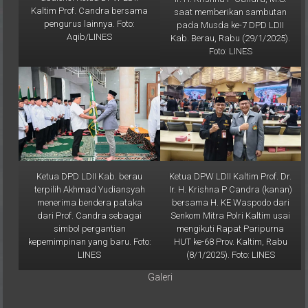
Kaltim Prof. Candra bersama
saat memberikan sambutan
pengurus lainnya. Foto:
pada Musda ke-7 DPD LDII
Aqib/LINES
Kab. Berau, Rabu (29/1/2025).
Foto: LINES
Ketua DPD LDII Kab. berau
Ketua DPW LDII Kaltim Prof. Dr.
terpilih Akhmad Yudiansyah
Ir. H. Krishna P Candra (kanan)
menerima bendera pataka
bersama H. KE Waspodo dari
dari Prof. Candra sebagai
Senkom Mitra Polri Kaltim usai
simbol pergantian
mengikuti Rapat Paripurna
kepemimpinan yang baru. Foto:
HUT ke-68 Prov. Kaltim, Rabu
LINES
(8/1/2025). Foto: LINES
Galeri