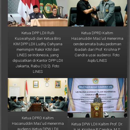
Ketua DPP LDII Rulli
Ketua DPRD Kaltim
Kuswahyudi dan Ketua Biro
Hasanuddin Mas'ud menerima
KIM DPP LDII Ludhy Cahyana
cenderamata buku pedoman
memimpin Rakor KIM dan
ibadah dari Prof. Krishna P
LINES se-Indonesia, yang
Candra usai audiensi. Foto:
dipusatkan di Kantor DPP LDII
Aqib/LINES
Jakarta, Rabu (12/2). Foto:
LINES
Ketua DPRD Kaltim
Hasanuddin Mas'ud menerima
Ketua DPW LDII Kaltim Prof. Dr.
audiensi Ketua DPW LDII
Ir. H. Krishna P Candra, M.S.