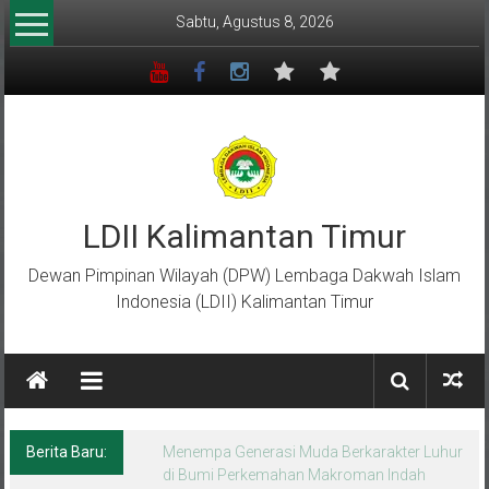
Lompat
Sabtu, Agustus 8, 2026
ke
konten
LDII Kalimantan Timur
Dewan Pimpinan Wilayah (DPW) Lembaga Dakwah Islam
Indonesia (LDII) Kalimantan Timur
Berita Baru:
Menempa Generasi Muda Berkarakter Luhur
di Bumi Perkemahan Makroman Indah