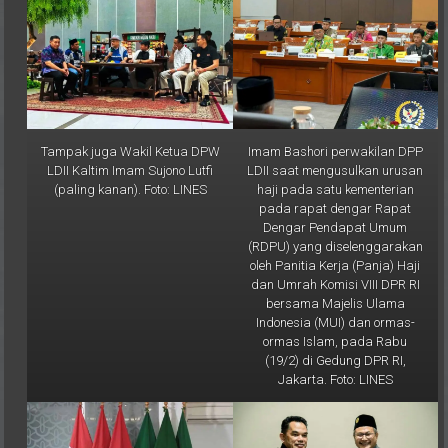
Tampak juga Wakil Ketua DPW
Imam Bashori perwakilan DPP
LDII Kaltim Imam Sujono Lutfi
LDII saat mengusulkan urusan
(paling kanan). Foto: LINES
haji pada satu kementerian
pada rapat dengar Rapat
Dengar Pendapat Umum
(RDPU) yang diselenggarakan
oleh Panitia Kerja (Panja) Haji
dan Umrah Komisi VIII DPR RI
bersama Majelis Ulama
Indonesia (MUI) dan ormas-
ormas Islam, pada Rabu
(19/2) di Gedung DPR RI,
Jakarta. Foto: LINES