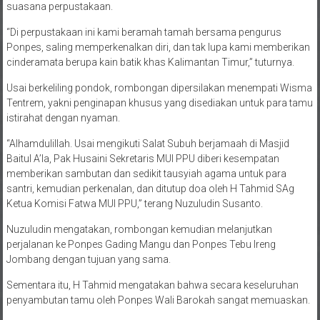
suasana perpustakaan.
“Di perpustakaan ini kami beramah tamah bersama pengurus
Ponpes, saling memperkenalkan diri, dan tak lupa kami memberikan
cinderamata berupa kain batik khas Kalimantan Timur,” tuturnya.
Usai berkeliling pondok, rombongan dipersilakan menempati Wisma
Tentrem, yakni penginapan khusus yang disediakan untuk para tamu
istirahat dengan nyaman.
“Alhamdulillah. Usai mengikuti Salat Subuh berjamaah di Masjid
Baitul A’la, Pak Husaini Sekretaris MUI PPU diberi kesempatan
memberikan sambutan dan sedikit tausyiah agama untuk para
santri, kemudian perkenalan, dan ditutup doa oleh H Tahmid SAg
Ketua Komisi Fatwa MUI PPU,” terang Nuzuludin Susanto.
Nuzuludin mengatakan, rombongan kemudian melanjutkan
perjalanan ke Ponpes Gading Mangu dan Ponpes Tebu Ireng
Jombang dengan tujuan yang sama.
Sementara itu, H Tahmid mengatakan bahwa secara keseluruhan
penyambutan tamu oleh Ponpes Wali Barokah sangat memuaskan.