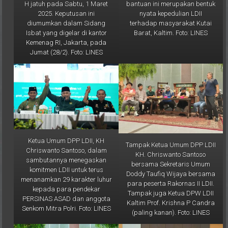
bantuan ini merupakan bentuk
H jatuh pada Sabtu, 1 Maret
nyata kepedulian LDII
2025. Keputusan ini
terhadap masyarakat Kutai
diumumkan dalam Sidang
Barat, Kaltim. Foto: LINES
Isbat yang digelar di kantor
Kemenag RI, Jakarta, pada
Jumat (28/2). Foto: LINES
Ketua Umum DPP LDII, KH
Tampak Ketua Umum DPP LDII
Chriswanto Santoso, dalam
KH. Chriswanto Santoso
sambutannya menegaskan
bersama Sekretaris Umum
komitmen LDII untuk terus
Doddy Taufiq Wijaya bersama
menanamkan 29 karakter luhur
para peserta Rakornas II LDII.
kepada para pendekar
Tampak juga Ketua DPW LDII
PERSINAS ASAD dan anggota
Kaltim Prof. Krishna P Candra
Senkom Mitra Polri. Foto: LINES
(paling kanan). Foto: LINES