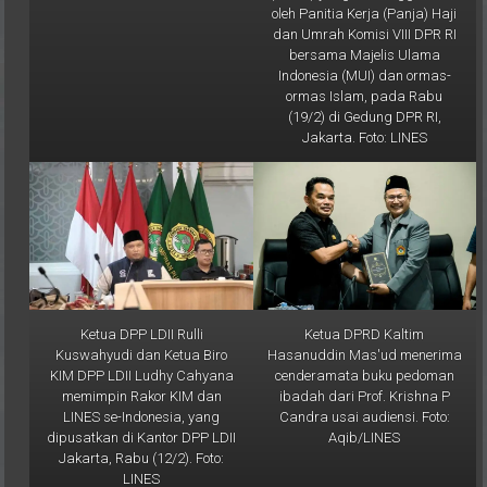
oleh Panitia Kerja (Panja) Haji
dan Umrah Komisi VIII DPR RI
bersama Majelis Ulama
Indonesia (MUI) dan ormas-
ormas Islam, pada Rabu
(19/2) di Gedung DPR RI,
Jakarta. Foto: LINES
Ketua DPP LDII Rulli
Ketua DPRD Kaltim
Kuswahyudi dan Ketua Biro
Hasanuddin Mas'ud menerima
KIM DPP LDII Ludhy Cahyana
cenderamata buku pedoman
memimpin Rakor KIM dan
ibadah dari Prof. Krishna P
LINES se-Indonesia, yang
Candra usai audiensi. Foto:
dipusatkan di Kantor DPP LDII
Aqib/LINES
Jakarta, Rabu (12/2). Foto:
LINES