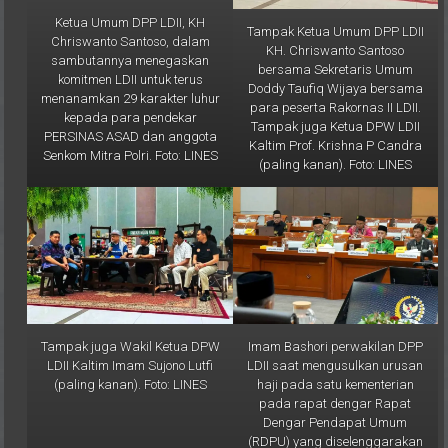
Ketua Umum DPP LDII, KH
Tampak Ketua Umum DPP LDII
Chriswanto Santoso, dalam
KH. Chriswanto Santoso
sambutannya menegaskan
bersama Sekretaris Umum
komitmen LDII untuk terus
Doddy Taufiq Wijaya bersama
menanamkan 29 karakter luhur
para peserta Rakornas II LDII.
kepada para pendekar
Tampak juga Ketua DPW LDII
PERSINAS ASAD dan anggota
Kaltim Prof. Krishna P Candra
Senkom Mitra Polri. Foto: LINES
(paling kanan). Foto: LINES
Tampak juga Wakil Ketua DPW
Imam Bashori perwakilan DPP
LDII Kaltim Imam Sujono Lutfi
LDII saat mengusulkan urusan
(paling kanan). Foto: LINES
haji pada satu kementerian
pada rapat dengar Rapat
Dengar Pendapat Umum
(RDPU) yang diselenggarakan