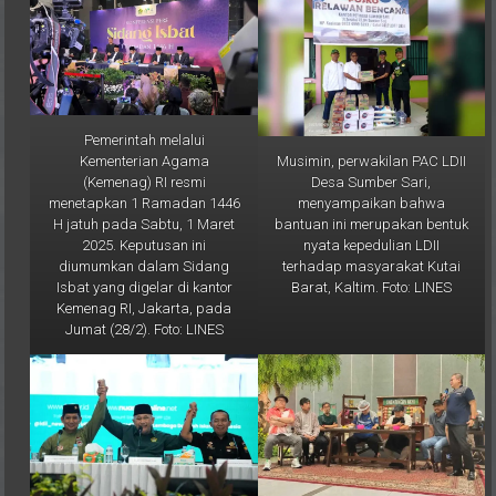
Pemerintah melalui
Musimin, perwakilan PAC LDII
Kementerian Agama
Desa Sumber Sari,
(Kemenag) RI resmi
menyampaikan bahwa
menetapkan 1 Ramadan 1446
bantuan ini merupakan bentuk
H jatuh pada Sabtu, 1 Maret
nyata kepedulian LDII
2025. Keputusan ini
terhadap masyarakat Kutai
diumumkan dalam Sidang
Barat, Kaltim. Foto: LINES
Isbat yang digelar di kantor
Kemenag RI, Jakarta, pada
Jumat (28/2). Foto: LINES