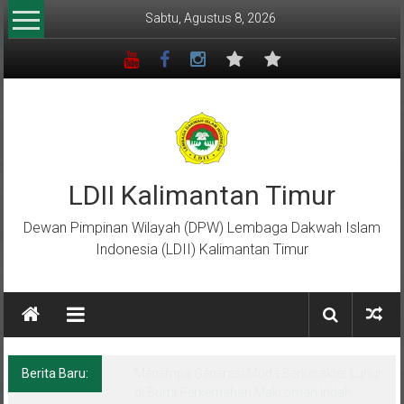
Lompat
Sabtu, Agustus 8, 2026
ke
konten
LDII Kalimantan Timur
Dewan Pimpinan Wilayah (DPW) Lembaga Dakwah Islam
Indonesia (LDII) Kalimantan Timur
Berita Baru:
Menempa Generasi Muda Berkarakter Luhur
di Bumi Perkemahan Makroman Indah