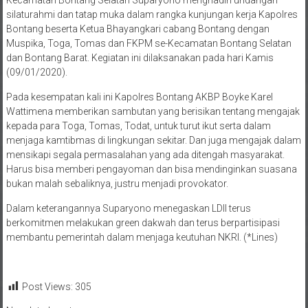
Kecamatan Bontang Selatan Suparyono menghadiri undangan
silaturahmi dan tatap muka dalam rangka kunjungan kerja Kapolres
Bontang beserta Ketua Bhayangkari cabang Bontang dengan
Muspika, Toga, Tomas dan FKPM se-Kecamatan Bontang Selatan
dan Bontang Barat. Kegiatan ini dilaksanakan pada hari Kamis
(09/01/2020).
Pada kesempatan kali ini Kapolres Bontang AKBP Boyke Karel
Wattimena memberikan sambutan yang berisikan tentang mengajak
kepada para Toga, Tomas, Todat, untuk turut ikut serta dalam
menjaga kamtibmas di lingkungan sekitar. Dan juga mengajak dalam
mensikapi segala permasalahan yang ada ditengah masyarakat.
Harus bisa memberi pengayoman dan bisa mendinginkan suasana
bukan malah sebaliknya, justru menjadi provokator.
Dalam keterangannya Suparyono menegaskan LDII terus
berkomitmen melakukan green dakwah dan terus berpartisipasi
membantu pemerintah dalam menjaga keutuhan NKRI. (*Lines)
Post Views:
305