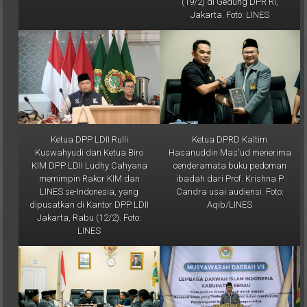
(19/2) di Gedung DPR RI,
Jakarta. Foto: LINES
Ketua DPP LDII Rulli
Ketua DPRD Kaltim
Kuswahyudi dan Ketua Biro
Hasanuddin Mas'ud menerima
KIM DPP LDII Ludhy Cahyana
cenderamata buku pedoman
memimpin Rakor KIM dan
ibadah dari Prof. Krishna P
LINES se-Indonesia, yang
Candra usai audiensi. Foto:
dipusatkan di Kantor DPP LDII
Aqib/LINES
Jakarta, Rabu (12/2). Foto:
LINES