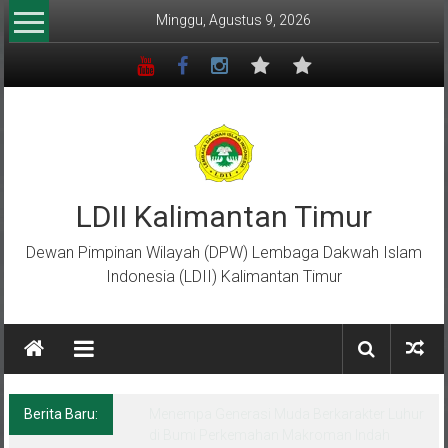
Lompat
Minggu, Agustus 9, 2026
ke
konten
LDII Kalimantan Timur
Dewan Pimpinan Wilayah (DPW) Lembaga Dakwah Islam
Indonesia (LDII) Kalimantan Timur
Berita Baru:
Menempa Generasi Muda Berkarakter Luhur
di Bumi Perkemahan Makroman Indah