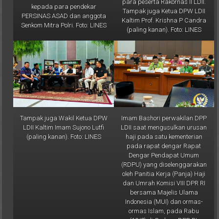
para peserta Rakornas II LDII.
kepada para pendekar
Tampak juga Ketua DPW LDII
PERSINAS ASAD dan anggota
Kaltim Prof. Krishna P Candra
Senkom Mitra Polri. Foto: LINES
(paling kanan). Foto: LINES
Tampak juga Wakil Ketua DPW
Imam Bashori perwakilan DPP
LDII Kaltim Imam Sujono Lutfi
LDII saat mengusulkan urusan
(paling kanan). Foto: LINES
haji pada satu kementerian
pada rapat dengar Rapat
Dengar Pendapat Umum
(RDPU) yang diselenggarakan
oleh Panitia Kerja (Panja) Haji
dan Umrah Komisi VIII DPR RI
bersama Majelis Ulama
Indonesia (MUI) dan ormas-
ormas Islam, pada Rabu