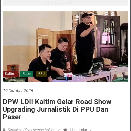
melalui CAI ke-47
Kaltim
Paser
PPU
19 Oktober 2025
DPW LDII Kaltim Gelar Road Show
Upgrading Jurnalistik Di PPU Dan
Paser
Diposkan Oleh:Lukman Hakim
1 Komentar