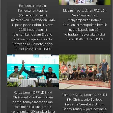
Pemerintah melalui
Musimin, perwakilan PAC LDII
Kementerian Agama
Desa Sumber Sari,
(Kemenag) RI resmi
menyampaikan bahwa
menetapkan 1 Ramadan 1446
bantuan ini merupakan bentuk
H jatuh pada Sabtu, 1 Maret
nyata kepedulian LDII
2025. Keputusan ini
terhadap masyarakat Kutai
diumumkan dalam Sidang
Barat, Kaltim. Foto: LINES
Isbat yang digelar di kantor
Kemenag RI, Jakarta, pada
Jumat (28/2). Foto: LINES
Ketua Umum DPP LDII, KH
Tampak Ketua Umum DPP LDII
Chriswanto Santoso, dalam
KH. Chriswanto Santoso
sambutannya menegaskan
bersama Sekretaris Umum
komitmen LDII untuk terus
Doddy Taufiq Wijaya bersama
menanamkan 29 karakter luhur