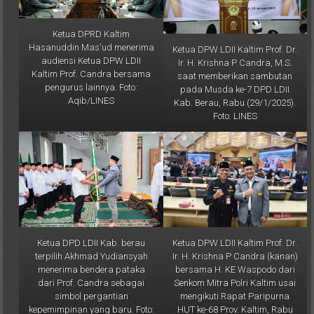
Ketua DPRD Kaltim
Hasanuddin Mas'ud menerima
Ketua DPW LDII Kaltim Prof. Dr.
audiensi Ketua DPW LDII
Ir. H. Krishna P Candra, M.S.
Kaltim Prof. Candra bersama
saat memberikan sambutan
pengurus lainnya. Foto:
pada Musda ke-7 DPD LDII
Aqib/LINES
Kab. Berau, Rabu (29/1/2025).
Foto: LINES
Ketua DPD LDII Kab. berau
Ketua DPW LDII Kaltim Prof. Dr.
terpilih Akhmad Yudiansyah
Ir. H. Krishna P Candra (kanan)
menerima bendera pataka
bersama H. KE Waspodo dari
dari Prof. Candra sebagai
Senkom Mitra Polri Kaltim usai
simbol pergantian
mengikuti Rapat Paripurna
kepemimpinan yang baru. Foto:
HUT ke-68 Prov. Kaltim, Rabu