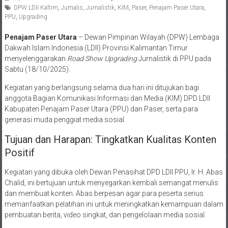
DPW LDII Kaltim
,
Jurnalis
,
Jurnalistik
,
KIM
,
Paser
,
Penajam Paser Utara
,
PPU
,
Upgrading
Penajam Paser Utara
– Dewan Pimpinan Wilayah (DPW) Lembaga
Dakwah Islam Indonesia (LDII) Provinsi Kalimantan Timur
menyelenggarakan
Road Show Upgrading
Jurnalistik di PPU pada
Sabtu (18/10/2025).
Kegiatan yang berlangsung selama dua hari ini ditujukan bagi
anggota Bagian Komunikasi Informasi dan Media (KIM) DPD LDII
Kabupaten Penajam Paser Utara (PPU) dan Paser, serta para
generasi muda penggiat media sosial.
Tujuan dan Harapan: Tingkatkan Kualitas Konten
Positif
Kegiatan yang dibuka oleh Dewan Penasihat DPD LDII PPU, Ir. H. Abas
Chalid, ini bertujuan untuk menyegarkan kembali semangat menulis
dan membuat konten. Abas berpesan agar para peserta serius
memanfaatkan pelatihan ini untuk meningkatkan kemampuan dalam
pembuatan berita, video singkat, dan pengelolaan media sosial.