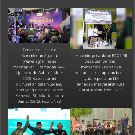
Pemerintah melalui
Musimin, perwakilan PAC LDII
Kementerian Agama
Desa Sumber Sari,
(Kemenag) RI resmi
menyampaikan bahwa
menetapkan 1 Ramadan 1446
bantuan ini merupakan bentuk
H jatuh pada Sabtu, 1 Maret
nyata kepedulian LDII
2025. Keputusan ini
terhadap masyarakat Kutai
diumumkan dalam Sidang
Barat, Kaltim. Foto: LINES
Isbat yang digelar di kantor
Kemenag RI, Jakarta, pada
Jumat (28/2). Foto: LINES