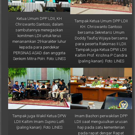
Ketua Umum DPP LDII, KH
Tampak Ketua Umum DPP LDII
Chriswanto Santoso, dalam
KH. Chriswanto Santoso
sambutannya menegaskan
bersama Sekretaris Umum
komitmen LDII untuk terus
Doddy Taufiq Wijaya bersama
menanamkan 29 karakter luhur
para peserta Rakornas II LDII.
kepada para pendekar
Tampak juga Ketua DPW LDII
PERSINAS ASAD dan anggota
Kaltim Prof. Krishna P Candra
Senkom Mitra Polri. Foto: LINES
(paling kanan). Foto: LINES
Tampak juga Wakil Ketua DPW
Imam Bashori perwakilan DPP
LDII Kaltim Imam Sujono Lutfi
LDII saat mengusulkan urusan
(paling kanan). Foto: LINES
haji pada satu kementerian
pada rapat dengar Rapat
Dengar Pendapat Umum