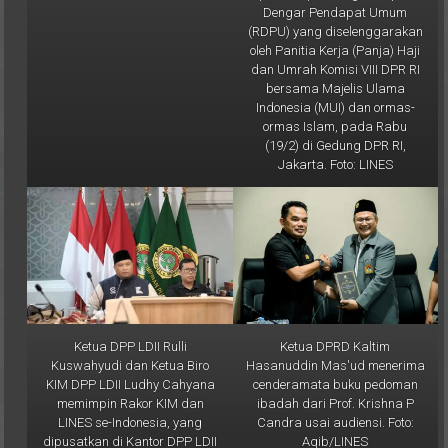
(RDPU) yang diselenggarakan
oleh Panitia Kerja (Panja) Haji
dan Umrah Komisi VIII DPR RI
bersama Majelis Ulama
Indonesia (MUI) dan ormas-
ormas Islam, pada Rabu
(19/2) di Gedung DPR RI,
Jakarta. Foto: LINES
Ketua DPP LDII Rulli
Ketua DPRD Kaltim
Kuswahyudi dan Ketua Biro
Hasanuddin Mas'ud menerima
KIM DPP LDII Ludhy Cahyana
cenderamata buku pedoman
memimpin Rakor KIM dan
ibadah dari Prof. Krishna P
LINES se-Indonesia, yang
Candra usai audiensi. Foto:
dipusatkan di Kantor DPP LDII
Aqib/LINES
Jakarta, Rabu (12/2). Foto: