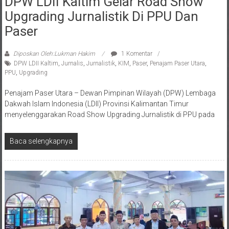
Upgrading Jurnalistik Di PPU Dan
Paser
Diposkan Oleh:Lukman Hakim
1 Komentar
DPW LDII Kaltim
,
Jurnalis
,
Jurnalistik
,
KIM
,
Paser
,
Penajam Paser Utara
,
PPU
,
Upgrading
Penajam Paser Utara – Dewan Pimpinan Wilayah (DPW) Lembaga
Dakwah Islam Indonesia (LDII) Provinsi Kalimantan Timur
menyelenggarakan Road Show Upgrading Jurnalistik di PPU pada
Baca selengkapnya