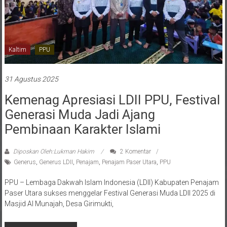
Kaltim
PPU
31 Agustus 2025
Kemenag Apresiasi LDII PPU, Festival
Generasi Muda Jadi Ajang
Pembinaan Karakter Islami
Diposkan Oleh:Lukman Hakim
2 Komentar
Generus
,
Generus LDII
,
Penajam
,
Penajam Paser Utara
,
PPU
PPU – Lembaga Dakwah Islam Indonesia (LDII) Kabupaten Penajam
Paser Utara sukses menggelar Festival Generasi Muda LDII 2025 di
Masjid Al Munajah, Desa Girimukti,
Baca selengkapnya