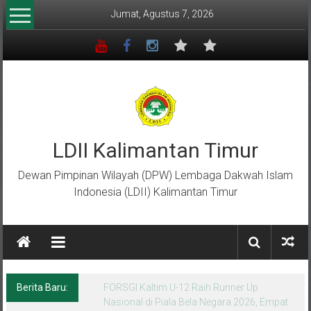
Lompat
Jumat, Agustus 7, 2026
ke
konten
LDII Kalimantan Timur
Dewan Pimpinan Wilayah (DPW) Lembaga Dakwah Islam
Indonesia (LDII) Kalimantan Timur
Berita Baru:
Menempa Generasi Muda Berkarakter Luhur
di Bumi Perkemahan Makroman Indah