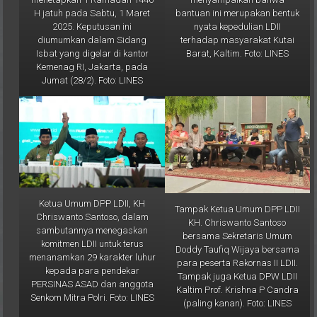
nyata kepedulian LDII
2025. Keputusan ini
terhadap masyarakat Kutai
diumumkan dalam Sidang
Barat, Kaltim. Foto: LINES
Isbat yang digelar di kantor
Kemenag RI, Jakarta, pada
Jumat (28/2). Foto: LINES
Ketua Umum DPP LDII, KH
Tampak Ketua Umum DPP LDII
Chriswanto Santoso, dalam
KH. Chriswanto Santoso
sambutannya menegaskan
bersama Sekretaris Umum
komitmen LDII untuk terus
Doddy Taufiq Wijaya bersama
menanamkan 29 karakter luhur
para peserta Rakornas II LDII.
kepada para pendekar
Tampak juga Ketua DPW LDII
PERSINAS ASAD dan anggota
Kaltim Prof. Krishna P Candra
Senkom Mitra Polri. Foto: LINES
(paling kanan). Foto: LINES