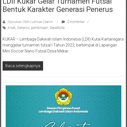
Bentuk Karakter Generasi Penerus
Diposkan Oleh:Lukman Hakim
0 Komentar
Anak
,
Generus
,
pembinaan
,
Sepakbola
KUKAR – Lembaga Dakwah Islam Indonesia (LDII) Kutai Kartanegara
menggelar turnamen futsal I Tahun 2022, bertempat di Lapangan
Mini Soccer Nano Futsal Desa Mekar
Baca selengkapnya