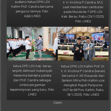
Kaltim Prof. Candra bersama
saat memberikan sambutan
pengurus lainnya. Foto:
pada Musda ke-7 DPD LDII
Aqib/LINES
Kab. Berau, Rabu (29/1/2025).
Foto: LINES
Ketua DPD LDII Kab. berau
Ketua DPW LDII Kaltim Prof. Dr.
terpilih Akhmad Yudiansyah
Ir. H. Krishna P Candra (kanan)
menerima bendera pataka
bersama H. KE Waspodo dari
dari Prof. Candra sebagai
Senkom Mitra Polri Kaltim usai
simbol pergantian
mengikuti Rapat Paripurna
kepemimpinan yang baru. Foto:
HUT ke-68 Prov. Kaltim, Rabu
LINES
(8/1/2025). Foto: LINES
Galeri