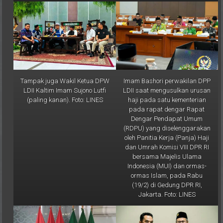
Tampak juga Wakil Ketua DPW
Imam Bashori perwakilan DPP
LDII Kaltim Imam Sujono Lutfi
LDII saat mengusulkan urusan
(paling kanan). Foto: LINES
haji pada satu kementerian
pada rapat dengar Rapat
Dengar Pendapat Umum
(RDPU) yang diselenggarakan
oleh Panitia Kerja (Panja) Haji
dan Umrah Komisi VIII DPR RI
bersama Majelis Ulama
Indonesia (MUI) dan ormas-
ormas Islam, pada Rabu
(19/2) di Gedung DPR RI,
Jakarta. Foto: LINES