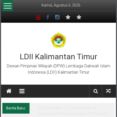
Lompat
Kamis, Agustus 6, 2026
ke
konten
LDII Kalimantan Timur
Dewan Pimpinan Wilayah (DPW) Lembaga Dakwah Islam
Indonesia (LDII) Kalimantan Timur
Berita Baru:
Menempa Generasi Muda Berkarakter Luhur
di Bumi Perkemahan Makroman Indah