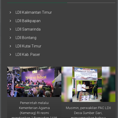
LDII Kalimantan Timur
LDII Balikpapan
LDII Samarinda
LDII Bontang
LDII Kutai Timur
LDII Kab. Paser
Pemerintah melalui
Musimin, perwakilan PAC LDII
Kementerian Agama
Desa Sumber Sari,
(Kemenag) RI resmi
menyampaikan bahwa
menetapkan 1 Ramadan 1446
bantuan ini merupakan bentuk
H jatuh pada Sabtu, 1 Maret