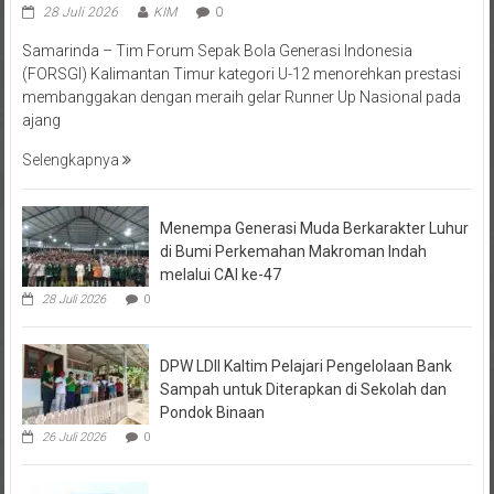
Samarinda – Tim Forum Sepak Bola Generasi Indonesia
(FORSGI) Kalimantan Timur kategori U-12 menorehkan prestasi
membanggakan dengan meraih gelar Runner Up Nasional pada
ajang
Selengkapnya
Menempa Generasi Muda Berkarakter Luhur
di Bumi Perkemahan Makroman Indah
melalui CAI ke-47
28 Juli 2026
0
DPW LDII Kaltim Pelajari Pengelolaan Bank
Sampah untuk Diterapkan di Sekolah dan
Pondok Binaan
26 Juli 2026
0
FORSGI Kaltim Zona Utara 2026 di Kutai