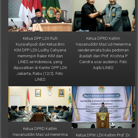
Ketua DPP LDII Rulli
Ketua DPRD Kaltim
Kuswahyudi dan Ketua Biro
Hasanuddin Mas'ud menerima
KIM DPP LDII Ludhy Cahyana
cenderamata buku pedoman
memimpin Rakor KIM dan
ibadah dari Prof. Krishna P
LINES se-Indonesia, yang
Candra usai audiensi. Foto:
dipusatkan di Kantor DPP LDII
Aqib/LINES
Jakarta, Rabu (12/2). Foto:
LINES
Ketua DPRD Kaltim
Hasanuddin Mas'ud menerima
Ketua DPW LDII Kaltim Prof. Dr.
audiensi Ketua DPW LDII
Ir. H. Krishna P Candra, M.S.