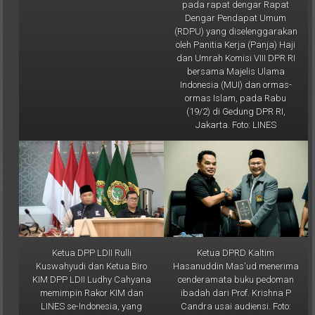
Dengar Pendapat Umum
(RDPU) yang diselenggarakan
oleh Panitia Kerja (Panja) Haji
dan Umrah Komisi VIII DPR RI
bersama Majelis Ulama
Indonesia (MUI) dan ormas-
ormas Islam, pada Rabu
(19/2) di Gedung DPR RI,
Jakarta. Foto: LINES
Ketua DPP LDII Rulli
Ketua DPRD Kaltim
Kuswahyudi dan Ketua Biro
Hasanuddin Mas'ud menerima
KIM DPP LDII Ludhy Cahyana
cenderamata buku pedoman
memimpin Rakor KIM dan
ibadah dari Prof. Krishna P
LINES se-Indonesia, yang
Candra usai audiensi. Foto:
dipusatkan di Kantor DPP LDII
Aqib/LINES