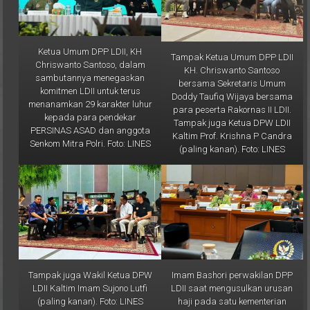
Ketua Umum DPP LDII, KH
Tampak Ketua Umum DPP LDII
Chriswanto Santoso, dalam
KH. Chriswanto Santoso
sambutannya menegaskan
bersama Sekretaris Umum
komitmen LDII untuk terus
Doddy Taufiq Wijaya bersama
menanamkan 29 karakter luhur
para peserta Rakornas II LDII.
kepada para pendekar
Tampak juga Ketua DPW LDII
PERSINAS ASAD dan anggota
Kaltim Prof. Krishna P Candra
Senkom Mitra Polri. Foto: LINES
(paling kanan). Foto: LINES
Tampak juga Wakil Ketua DPW
Imam Bashori perwakilan DPP
LDII Kaltim Imam Sujono Lutfi
LDII saat mengusulkan urusan
(paling kanan). Foto: LINES
haji pada satu kementerian
pada rapat dengar Rapat