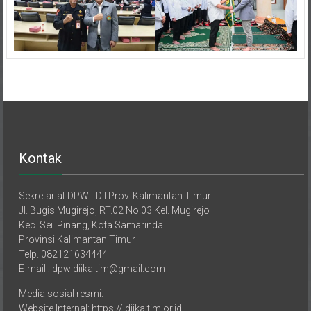
Kontak
Sekretariat DPW LDII Prov. Kalimantan Timur
Jl. Bugis Mugirejo, RT.02 No.03 Kel. Mugirejo
Kec. Sei. Pinang, Kota Samarinda
Provinsi Kalimantan Timur
Telp. 082121634444
E-mail : dpwldiikaltim@gmail.com
Media sosial resmi:
Website Internal: https://ldiikaltim.or.id
Website External: https://kaltimpro.id