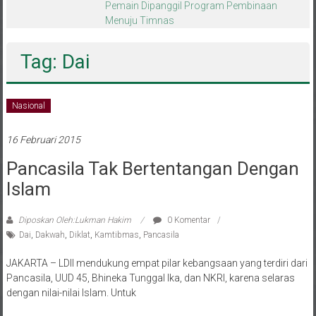
melalui CAI ke-47
Tag: Dai
Nasional
16 Februari 2015
Pancasila Tak Bertentangan Dengan
Islam
Diposkan Oleh:Lukman Hakim
0 Komentar
Dai
,
Dakwah
,
Diklat
,
Kamtibmas
,
Pancasila
JAKARTA – LDII mendukung empat pilar kebangsaan yang terdiri dari
Pancasila, UUD 45, Bhineka Tunggal Ika, dan NKRI, karena selaras
dengan nilai-nilai Islam. Untuk
Baca selengkapnya