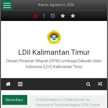
Lompat
Kamis, Agustus 6, 2026
ke
konten
LDII Kalimantan Timur
Dewan Pimpinan Wilayah (DPW) Lembaga Dakwah Islam
Indonesia (LDII) Kalimantan Timur
Berita Baru:
Menempa Generasi Muda Berkarakter Luhur
di Bumi Perkemahan Makroman Indah