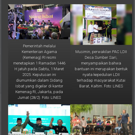
Pemerintah melalui
Musimin, perwakilan PAC LDII
Kementerian Agama
Desa Sumber Sari,
(Kemenag) RI resmi
menyampaikan bahwa
menetapkan 1 Ramadan 1446
bantuan ini merupakan bentuk
H jatuh pada Sabtu, 1 Maret
nyata kepedulian LDII
2025. Keputusan ini
terhadap masyarakat Kutai
diumumkan dalam Sidang
Barat, Kaltim. Foto: LINES
Isbat yang digelar di kantor
Kemenag RI, Jakarta, pada
Jumat (28/2). Foto: LINES