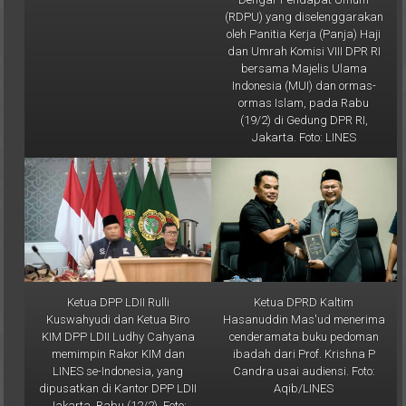
oleh Panitia Kerja (Panja) Haji
dan Umrah Komisi VIII DPR RI
bersama Majelis Ulama
Indonesia (MUI) dan ormas-
ormas Islam, pada Rabu
(19/2) di Gedung DPR RI,
Jakarta. Foto: LINES
Ketua DPP LDII Rulli
Ketua DPRD Kaltim
Kuswahyudi dan Ketua Biro
Hasanuddin Mas'ud menerima
KIM DPP LDII Ludhy Cahyana
cenderamata buku pedoman
memimpin Rakor KIM dan
ibadah dari Prof. Krishna P
LINES se-Indonesia, yang
Candra usai audiensi. Foto:
dipusatkan di Kantor DPP LDII
Aqib/LINES
Jakarta, Rabu (12/2). Foto:
LINES