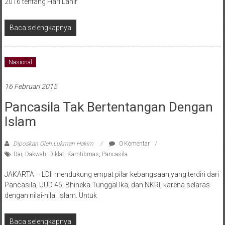
Baca selengkapnya
Nasional
16 Februari 2015
Pancasila Tak Bertentangan Dengan
Islam
Diposkan Oleh:Lukman Hakim
0 Komentar
Dai
,
Dakwah
,
Diklat
,
Kamtibmas
,
Pancasila
JAKARTA – LDII mendukung empat pilar kebangsaan yang terdiri dari
Pancasila, UUD 45, Bhineka Tunggal Ika, dan NKRI, karena selaras
dengan nilai-nilai Islam. Untuk
Baca selengkapnya