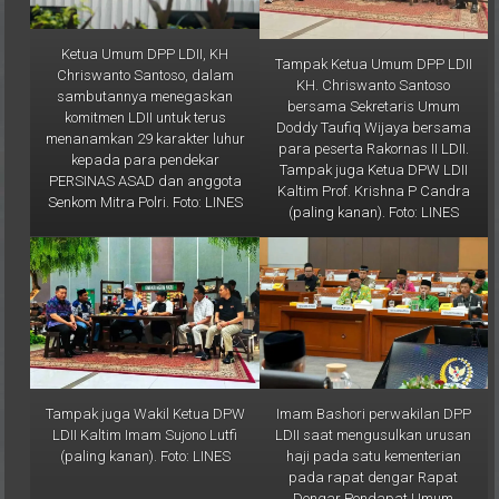
Ketua Umum DPP LDII, KH
Tampak Ketua Umum DPP LDII
Chriswanto Santoso, dalam
KH. Chriswanto Santoso
sambutannya menegaskan
bersama Sekretaris Umum
komitmen LDII untuk terus
Doddy Taufiq Wijaya bersama
menanamkan 29 karakter luhur
para peserta Rakornas II LDII.
kepada para pendekar
Tampak juga Ketua DPW LDII
PERSINAS ASAD dan anggota
Kaltim Prof. Krishna P Candra
Senkom Mitra Polri. Foto: LINES
(paling kanan). Foto: LINES
Tampak juga Wakil Ketua DPW
Imam Bashori perwakilan DPP
LDII Kaltim Imam Sujono Lutfi
LDII saat mengusulkan urusan
(paling kanan). Foto: LINES
haji pada satu kementerian
pada rapat dengar Rapat
Dengar Pendapat Umum
(RDPU) yang diselenggarakan