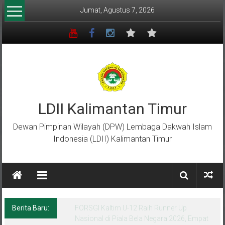
Lompat
Jumat, Agustus 7, 2026
ke
konten
LDII Kalimantan Timur
Dewan Pimpinan Wilayah (DPW) Lembaga Dakwah Islam
Indonesia (LDII) Kalimantan Timur
Berita Baru:
Menempa Generasi Muda Berkarakter Luhur
di Bumi Perkemahan Makroman Indah