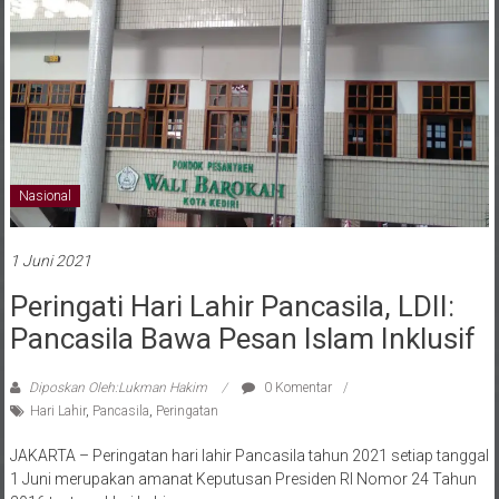
Nasional
1 Juni 2021
Peringati Hari Lahir Pancasila, LDII:
Pancasila Bawa Pesan Islam Inklusif
Diposkan Oleh:Lukman Hakim
0 Komentar
Hari Lahir
,
Pancasila
,
Peringatan
JAKARTA – Peringatan hari lahir Pancasila tahun 2021 setiap tanggal
1 Juni merupakan amanat Keputusan Presiden RI Nomor 24 Tahun
2016 tentang Hari Lahir