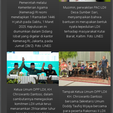
Musimin, perwakilan PAC LDII
Kementerian Agama
Desa Sumber Sari,
(Kemenag) RI resmi
menyampaikan bahwa
menetapkan 1 Ramadan 1446
bantuan ini merupakan bentuk
H jatuh pada Sabtu, 1 Maret
nyata kepedulian LDII
2025. Keputusan ini
terhadap masyarakat Kutai
diumumkan dalam Sidang
Barat, Kaltim. Foto: LINES
Isbat yang digelar di kantor
Kemenag RI, Jakarta, pada
Jumat (28/2). Foto: LINES
Ketua Umum DPP LDII, KH
Tampak Ketua Umum DPP LDII
Chriswanto Santoso, dalam
KH. Chriswanto Santoso
sambutannya menegaskan
bersama Sekretaris Umum
komitmen LDII untuk terus
Doddy Taufiq Wijaya bersama
menanamkan 29 karakter luhur
para peserta Rakornas II LDII.
kepada para pendekar
Tampak juga Ketua DPW LDII
PERSINAS ASAD dan anggota