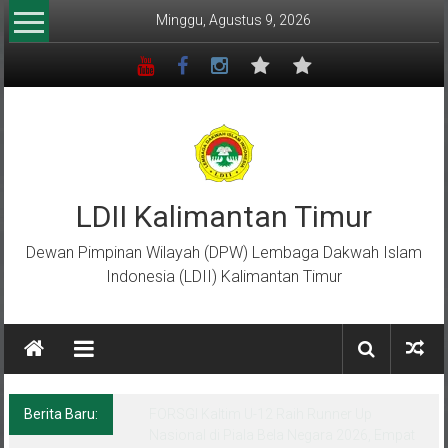
Lompat
Minggu, Agustus 9, 2026
ke
konten
LDII Kalimantan Timur
Dewan Pimpinan Wilayah (DPW) Lembaga Dakwah Islam
Indonesia (LDII) Kalimantan Timur
Berita Baru:
Menempa Generasi Muda Berkarakter Luhur
di Bumi Perkemahan Makroman Indah