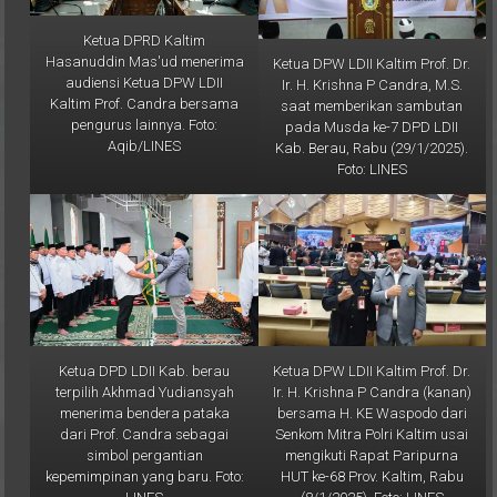
Ketua DPRD Kaltim
Hasanuddin Mas'ud menerima
Ketua DPW LDII Kaltim Prof. Dr.
audiensi Ketua DPW LDII
Ir. H. Krishna P Candra, M.S.
Kaltim Prof. Candra bersama
saat memberikan sambutan
pengurus lainnya. Foto:
pada Musda ke-7 DPD LDII
Aqib/LINES
Kab. Berau, Rabu (29/1/2025).
Foto: LINES
Ketua DPD LDII Kab. berau
Ketua DPW LDII Kaltim Prof. Dr.
terpilih Akhmad Yudiansyah
Ir. H. Krishna P Candra (kanan)
menerima bendera pataka
bersama H. KE Waspodo dari
dari Prof. Candra sebagai
Senkom Mitra Polri Kaltim usai
simbol pergantian
mengikuti Rapat Paripurna
kepemimpinan yang baru. Foto:
HUT ke-68 Prov. Kaltim, Rabu
LINES
(8/1/2025). Foto: LINES