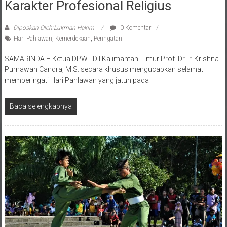
Diposkan Oleh:Lukman Hakim
0 Komentar
Hari Pahlawan
,
Kemerdekaan
,
Peringatan
SAMARINDA – Ketua DPW LDII Kalimantan Timur Prof. Dr. Ir. Krishna
Purnawan Candra, M.S. secara khusus mengucapkan selamat
memperingati Hari Pahlawan yang jatuh pada
Baca selengkapnya