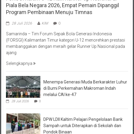
Program Pembinaan Menuju Timnas
28 Juli 2026
KIM
0
Samarinda – Tim Forum Sepak Bola Generasi Indonesia
(FORSGI) Kalimantan Timur kategori U-12 menorehkan prestasi
membanggakan dengan meraih gelar Runner Up Nasional pada
ajang
Selengkapnya
Menempa Generasi Muda Berkarakter Luhur
di Bumi Perkemahan Makroman Indah
melalui CAI ke-47
28 Juli 2026
0
DPW LDII Kaltim Pelajari Pengelolaan Bank
Sampah untuk Diterapkan di Sekolah dan
Pondok Binaan
26 Juli 2026
0