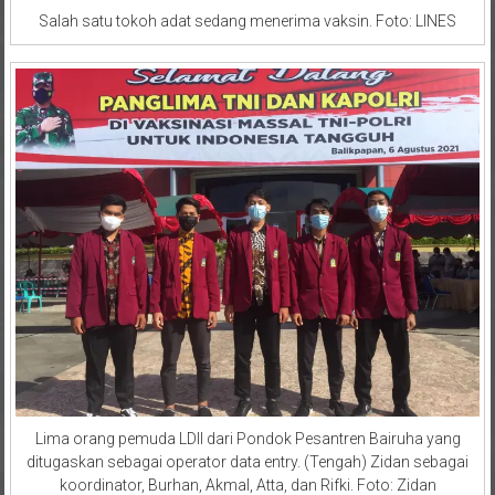
Salah satu tokoh adat sedang menerima vaksin. Foto: LINES
Lima orang pemuda LDII dari Pondok Pesantren Bairuha yang
ditugaskan sebagai operator data entry. (Tengah) Zidan sebagai
koordinator, Burhan, Akmal, Atta, dan Rifki. Foto: Zidan