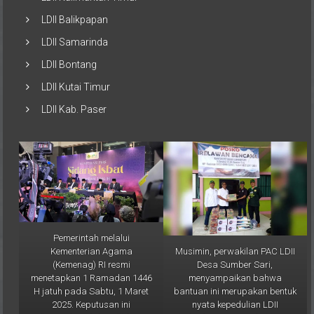
LDII Balikpapan
LDII Samarinda
LDII Bontang
LDII Kutai Timur
LDII Kab. Paser
Pemerintah melalui
Musimin, perwakilan PAC LDII
Kementerian Agama
Desa Sumber Sari,
(Kemenag) RI resmi
menyampaikan bahwa
menetapkan 1 Ramadan 1446
bantuan ini merupakan bentuk
H jatuh pada Sabtu, 1 Maret
nyata kepedulian LDII
2025. Keputusan ini