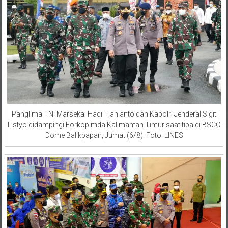
Panglima TNI Marsekal Hadi Tjahjanto dan Kapolri Jenderal Sigit
Listyo didampingi Forkopimda Kalimantan Timur saat tiba di BSCC
Dome Balikpapan, Jumat (6/8). Foto: LINES