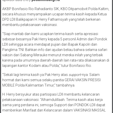
AKBP Bonifasio Rio Rahadianto SIK, KBO Ditpamobvit Polda Kaltim,
secara khusus menyampaikan ucapan terima kasih kepada Ketua
DPD LDII Balikpapan H. Herry Fathamsyah yang telah berkenan
membantu pelaksanaan vaksinasi.
“Siap mantab dan kami ucapkan terima kasih serta apresiasi
sebesar-besarnya Pak Herry kepada 5 personil Admin dari Pondok
LDII sehingga acara mendapat pujian dari Bapak Kapolri dan
Panglima TNI. Bahkan info dari ajudan beliau bahwa selama safari
vaksin dari Sabang-Merauke menurut mereka inilah yang terbaik
karena pada umumnya daerah-daerah lain rata-rata dilaksanakan di
lapangan kantor Kodam atau Polda,” tutur Bonifasio Rio.
“Sekali lagi terima kasih ya Pak Herry atas
support
-nya. Salam
hormat dari kami semua selaku panitia GERAI VAKSIN PRESISI
MOBILE Polda Kalimantan Timur,” tambahnya.
H. Herry bersyukur atas partisipasi LDII membantu kelancaran
pelaksanaan vaksinasi. “Alhamdulillaah. Terima kasih atas kerja
sama yang perdana ini, semoga Support dari PONDOK-LDII dapat
memberikan Manfaat dan Kelancaran dalam VAKSINASI MASSAL