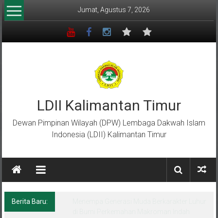
Lompat
Jumat, Agustus 7, 2026
ke
konten
LDII Kalimantan Timur
Dewan Pimpinan Wilayah (DPW) Lembaga Dakwah Islam
Indonesia (LDII) Kalimantan Timur
Berita Baru:
Menempa Generasi Muda Berkarakter Luhur
di Bumi Perkemahan Makroman Indah