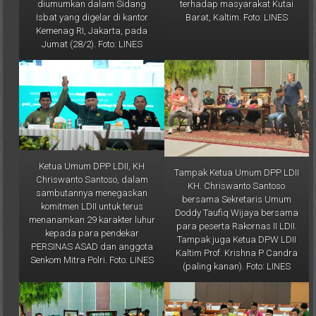
terhadap masyarakat Kutai
diumumkan dalam Sidang
Barat, Kaltim. Foto: LINES
Isbat yang digelar di kantor
Kemenag RI, Jakarta, pada
Jumat (28/2). Foto: LINES
Ketua Umum DPP LDII, KH
Tampak Ketua Umum DPP LDII
Chriswanto Santoso, dalam
KH. Chriswanto Santoso
sambutannya menegaskan
bersama Sekretaris Umum
komitmen LDII untuk terus
Doddy Taufiq Wijaya bersama
menanamkan 29 karakter luhur
para peserta Rakornas II LDII.
kepada para pendekar
Tampak juga Ketua DPW LDII
PERSINAS ASAD dan anggota
Kaltim Prof. Krishna P Candra
Senkom Mitra Polri. Foto: LINES
(paling kanan). Foto: LINES