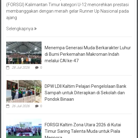
(FORSGI) Kalimantan Timur kategori U-12 menorehkan prestasi
membanggakan dengan meraih gelar Runner Up Nasional pada
ajang
Selengkapnya
Menempa Generasi Muda Berkarakter Luhur
di Bumi Perkemahan Makroman Indah
melalui CAI ke-47
28 Juli 2026
0
DPW LDII Kaltim Pelajari Pengelolaan Bank
Sampah untuk Diterapkan di Sekolah dan
Pondok Binaan
26 Juli 2026
0
FORSGI Kaltim Zona Utara 2026 di Kutai
Timur Saring Talenta Muda untuk Piala
Menpora