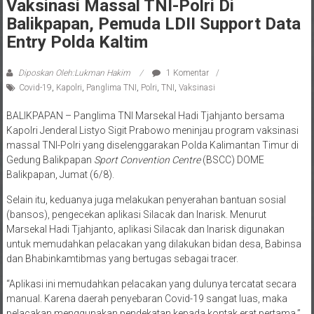
Vaksinasi Massal TNI-Polri Di
Balikpapan, Pemuda LDII Support Data
Entry Polda Kaltim
Diposkan Oleh:Lukman Hakim
1 Komentar
Covid-19
,
Kapolri
,
Panglima TNI
,
Polri
,
TNI
,
Vaksinasi
BALIKPAPAN – Panglima TNI Marsekal Hadi Tjahjanto bersama
Kapolri Jenderal Listyo Sigit Prabowo meninjau program vaksinasi
massal TNI-Polri yang diselenggarakan Polda Kalimantan Timur di
Gedung Balikpapan
Sport Convention Centre
(BSCC) DOME
Balikpapan, Jumat (6/8).
Selain itu, keduanya juga melakukan penyerahan bantuan sosial
(bansos), pengecekan aplikasi Silacak dan Inarisk. Menurut
Marsekal Hadi Tjahjanto, aplikasi Silacak dan Inarisk digunakan
untuk memudahkan pelacakan yang dilakukan bidan desa, Babinsa
dan Bhabinkamtibmas yang bertugas sebagai tracer.
“Aplikasi ini memudahkan pelacakan yang dulunya tercatat secara
manual. Karena daerah penyebaran Covid-19 sangat luas, maka
pelacakan menggunakan pendekatan kepada kontak erat pertama,”