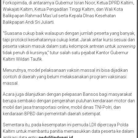
Forkopimda, di antaramya Gubernur Isran Noor, Ketua DPRD Kaltim,
Wakajati Kaltim, Ketua Pengadilan Tinggi Kaltim, dan Wali Kota
Balikpapan Rahmad Mas’ud serta Kepala DInas Kesehatan
Balikpapan Andi Sri Juliarti.
“Suasana cukup baik walaupun dengan jumlah peserta yang banyak,
tapi protokol kesehatannya cukup ketat. Jarak antar kursi sesuai dan
peserta vaksin masuk dalam satu kelompok antrean untuk
screening
tidak penuh di kursinya,” tutur salah satu pejabat Kantor Gubernur
Kaltim Wildan Taufik.
Menurutnya, model pelaksanaan vaksin massal ini bisa dijadikan
contoh di daerah yang belum melaksanakan program vaksinasi
massal.
Acara juga dilanjutkan dengan pelepasan Bansos bagi masyarakat
berupa sembako dengan pengerahan puluhan kendaraan motor dan
mobil dari jasa transportasi online, mobil dinas TNI-Polri, dan
kendaraan BPBD dan pemerintah daerah setempat.
Sementara itu, pada kesempatan ini pemuda LDII dipercaya Polda
Kaltim untuk membantu panitia memasukkan data peserta ke dalam
aplikasi data entry
pedulilindungi.id
.