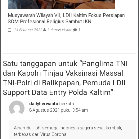
Musyawarah Wilayah VII, LDII Kaltim Fokus Persiapan
SDM Profesional Religius Sambut IKN
14 Februari 2022
Lukman Hakim
1
Satu tanggapan untuk “
Panglima TNI
dan Kapolri Tinjau Vaksinasi Massal
TNI-Polri di Balikpapan, Pemuda LDII
Support Data Entry Polda Kaltim
”
dailyherwanto
berkata:
8 Agustus 2021 pukul 3:54 am
Alhamdulillah, semoga Indonesia segera sehat kembali,
terbebas dari Virus Corona.