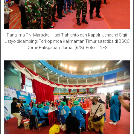
Panglima TNI Marsekal Hadi Tjahjanto dan Kapolri Jenderal Sigit
Listyo didampingi Forkopimda Kalimantan Timur saat tiba di BSCC
Dome Balikpapan, Jumat (6/8). Foto: LINES