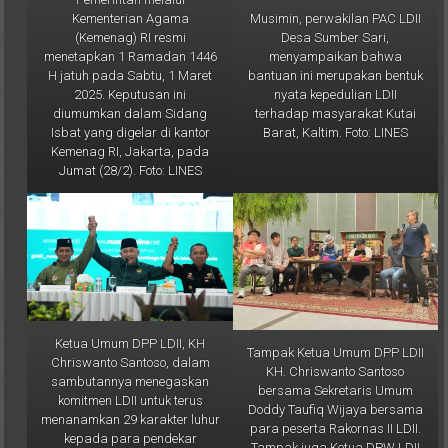
Desa Sumber Sari,
(Kemenag) RI resmi
menyampaikan bahwa
menetapkan 1 Ramadan 1446
bantuan ini merupakan bentuk
H jatuh pada Sabtu, 1 Maret
nyata kepedulian LDII
2025. Keputusan ini
terhadap masyarakat Kutai
diumumkan dalam Sidang
Barat, Kaltim. Foto: LINES
Isbat yang digelar di kantor
Kemenag RI, Jakarta, pada
Jumat (28/2). Foto: LINES
Ketua Umum DPP LDII, KH
Tampak Ketua Umum DPP LDII
Chriswanto Santoso, dalam
KH. Chriswanto Santoso
sambutannya menegaskan
bersama Sekretaris Umum
komitmen LDII untuk terus
Doddy Taufiq Wijaya bersama
menanamkan 29 karakter luhur
para peserta Rakornas II LDII.
kepada para pendekar
Tampak juga Ketua DPW LDII
PERSINAS ASAD dan anggota
Kaltim Prof. Krishna P Candra