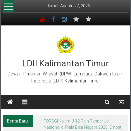
Lompat
Jumat, Agustus 7, 2026
ke
konten
LDII Kalimantan Timur
Dewan Pimpinan Wilayah (DPW) Lembaga Dakwah Islam
Indonesia (LDII) Kalimantan Timur
Berita Baru:
Menempa Generasi Muda Berkarakter Luhur
di Bumi Perkemahan Makroman Indah