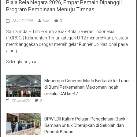
Program Pembinaan Menuju Timnas
28 Juli 2026
KIM
0
Samarinda – Tim Forum Sepak Bola Generasi Indonesia
(FORSGI) Kalimantan Timur kategori U-12 menorehkan prestasi
membanggakan dengan meraih gelar Runner Up Nasional pada
ajang
Selengkapnya
Menempa Generasi Muda Berkarakter Luhur
di Bumi Perkemahan Makroman Indah
melalui CAI ke-47
28 Juli 2026
0
DPW LDII Kaltim Pelajari Pengelolaan Bank
Sampah untuk Diterapkan di Sekolah dan
Pondok Binaan
26 Juli 2026
0