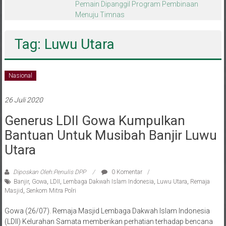
melalui CAI ke-47
Tag: Luwu Utara
Nasional
26 Juli 2020
Generus LDII Gowa Kumpulkan
Bantuan Untuk Musibah Banjir Luwu
Utara
Diposkan Oleh:Penulis DPP
0 Komentar
Banjir
,
Gowa
,
LDII
,
Lembaga Dakwah Islam Indonesia
,
Luwu Utara
,
Remaja
Masjid
,
Senkom Mitra Polri
Gowa (26/07). Remaja Masjid Lembaga Dakwah Islam Indonesia
(LDII) Kelurahan Samata memberikan perhatian terhadap bencana
banjir bandang yang terjadi di Kabupaten Luwu Utara. Untuk