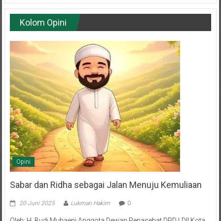
Kolom Opini
Opini
Sabar dan Ridha sebagai Jalan Menuju Kemuliaan
20 Juni 2025
Lukman Hakim
0
Oleh: H. Budi Muhaeni Anggota Dewan Penasehat DPD LDII Kota
Balikpapan Hidup adalah rangkaian episode—sebagian