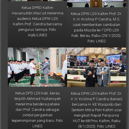
Ketua DPRD Kaltim
Hasanuddin Mas'ud menerima
Ketua DPW LDII Kaltim Prof. Dr.
audiensi Ketua DPW LDII
Ir. H. Krishna P Candra, M.S.
Kaltim Prof. Candra bersama
saat memberikan sambutan
pengurus lainnya. Foto:
pada Musda ke-7 DPD LDII
Aqib/LINES
Kab. Berau, Rabu (29/1/2025).
Foto: LINES
Ketua DPD LDII Kab. berau
Ketua DPW LDII Kaltim Prof. Dr.
terpilih Akhmad Yudiansyah
Ir. H. Krishna P Candra (kanan)
menerima bendera pataka
bersama H. KE Waspodo dari
dari Prof. Candra sebagai
Senkom Mitra Polri Kaltim usai
simbol pergantian
mengikuti Rapat Paripurna
kepemimpinan yang baru. Foto:
HUT ke-68 Prov. Kaltim, Rabu
LINES
(8/1/2025). Foto: LINES