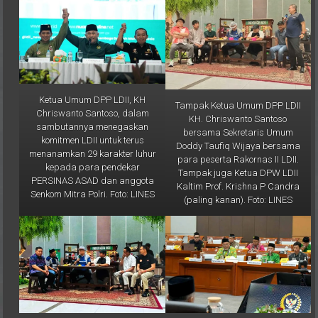
Ketua Umum DPP LDII, KH
Tampak Ketua Umum DPP LDII
Chriswanto Santoso, dalam
KH. Chriswanto Santoso
sambutannya menegaskan
bersama Sekretaris Umum
komitmen LDII untuk terus
Doddy Taufiq Wijaya bersama
menanamkan 29 karakter luhur
para peserta Rakornas II LDII.
kepada para pendekar
Tampak juga Ketua DPW LDII
PERSINAS ASAD dan anggota
Kaltim Prof. Krishna P Candra
Senkom Mitra Polri. Foto: LINES
(paling kanan). Foto: LINES
Tampak juga Wakil Ketua DPW
Imam Bashori perwakilan DPP