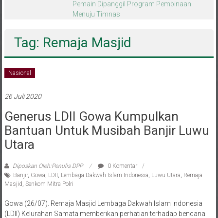
melalui CAI ke-47
Tag: Remaja Masjid
Nasional
26 Juli 2020
Generus LDII Gowa Kumpulkan
Bantuan Untuk Musibah Banjir Luwu
Utara
Diposkan Oleh:Penulis DPP
0 Komentar
Banjir
,
Gowa
,
LDII
,
Lembaga Dakwah Islam Indonesia
,
Luwu Utara
,
Remaja
Masjid
,
Senkom Mitra Polri
Gowa (26/07). Remaja Masjid Lembaga Dakwah Islam Indonesia
(LDII) Kelurahan Samata memberikan perhatian terhadap bencana
banjir bandang yang terjadi di Kabupaten Luwu Utara. Untuk