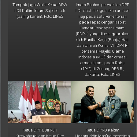
LDII Kaltim Imam Sujono Lutfi
LDII saat mengusulkan urusan
(paling kanan). Foto: LINES
haji pada satu kementerian
pada rapat dengar Rapat
Dengar Pendapat Umum
(RDPU) yang diselenggarakan
oleh Panitia Kerja (Panja) Haji
dan Umrah Komisi VIII DPR RI
bersama Majelis Ulama
Indonesia (MUI) dan ormas-
ormas Islam, pada Rabu
(19/2) di Gedung DPR RI,
Jakarta. Foto: LINES
Ketua DPP LDII Rulli
Ketua DPRD Kaltim
Kuswahyudi dan Ketua Biro
Hasanuddin Mas'ud menerima
KIM DPP LDII Ludhy Cahyana
cenderamata buku pedoman