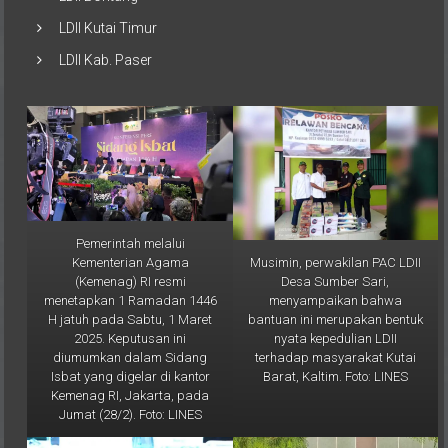
LDII Kutai Timur
LDII Kab. Paser
Pemerintah melalui
Musimin, perwakilan PAC LDII
Kementerian Agama
Desa Sumber Sari,
(Kemenag) RI resmi
menyampaikan bahwa
menetapkan 1 Ramadan 1446
bantuan ini merupakan bentuk
H jatuh pada Sabtu, 1 Maret
nyata kepedulian LDII
2025. Keputusan ini
terhadap masyarakat Kutai
diumumkan dalam Sidang
Barat, Kaltim. Foto: LINES
Isbat yang digelar di kantor
Kemenag RI, Jakarta, pada
Jumat (28/2). Foto: LINES