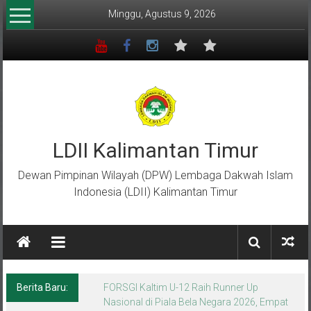
Lompat
Minggu, Agustus 9, 2026
ke
konten
LDII Kalimantan Timur
Dewan Pimpinan Wilayah (DPW) Lembaga Dakwah Islam
Indonesia (LDII) Kalimantan Timur
Berita Baru:
Menempa Generasi Muda Berkarakter Luhur
di Bumi Perkemahan Makroman Indah