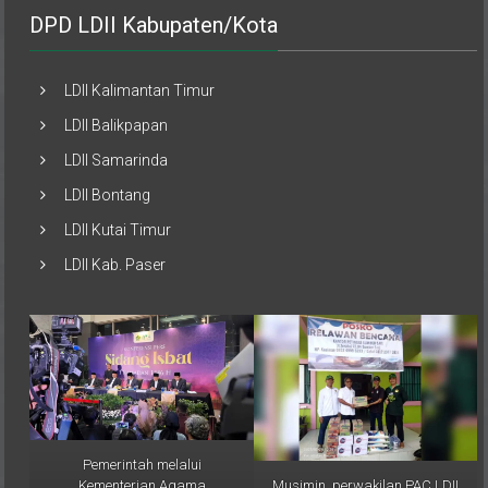
DPD LDII Kabupaten/Kota
LDII Kalimantan Timur
LDII Balikpapan
LDII Samarinda
LDII Bontang
LDII Kutai Timur
LDII Kab. Paser
Pemerintah melalui
Musimin, perwakilan PAC LDII
Kementerian Agama
Desa Sumber Sari,
(Kemenag) RI resmi