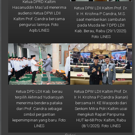
Hasanuddin Mas'ud menerima
Ketua DPW LDII Kaltim Prof. Dr.
audiensi Ketua DPW LDII
Ir. H. Krishna P Candra, M.S.
Kaltim Prof. Candra bersama
saat memberikan sambutan
pengurus lainnya. Foto:
pada Musda ke-7 DPD LDII
Aqib/LINES
Kab. Berau, Rabu (29/1/2025).
Foto: LINES
Ketua DPD LDII Kab. berau
Ketua DPW LDII Kaltim Prof. Dr.
terpilih Akhmad Yudiansyah
Ir. H. Krishna P Candra (kanan)
menerima bendera pataka
bersama H. KE Waspodo dari
dari Prof. Candra sebagai
Senkom Mitra Polri Kaltim usai
simbol pergantian
mengikuti Rapat Paripurna
kepemimpinan yang baru. Foto:
HUT ke-68 Prov. Kaltim, Rabu
LINES
(8/1/2025). Foto: LINES
Galeri