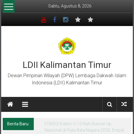
Lompat
Sabtu, Agustus 8, 2026
ke
konten
LDII Kalimantan Timur
Dewan Pimpinan Wilayah (DPW) Lembaga Dakwah Islam
Indonesia (LDII) Kalimantan Timur
Berita Baru:
Menempa Generasi Muda Berkarakter Luhur
di Bumi Perkemahan Makroman Indah