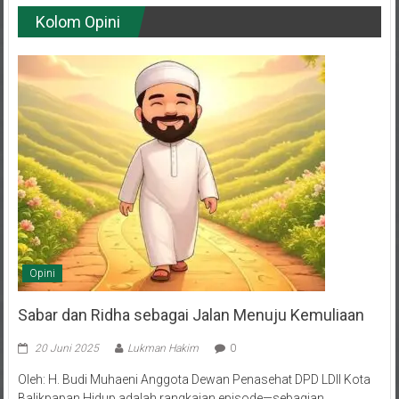
Kolom Opini
Opini
Sabar dan Ridha sebagai Jalan Menuju Kemuliaan
20 Juni 2025
Lukman Hakim
0
Oleh: H. Budi Muhaeni Anggota Dewan Penasehat DPD LDII Kota
Balikpapan Hidup adalah rangkaian episode—sebagian
menyuguhkan tawa dan bahagia, sebagian lagi menghadirkan air