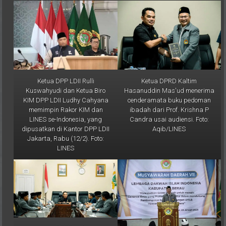
Ketua DPP LDII Rulli
Ketua DPRD Kaltim
Kuswahyudi dan Ketua Biro
Hasanuddin Mas'ud menerima
KIM DPP LDII Ludhy Cahyana
cenderamata buku pedoman
memimpin Rakor KIM dan
ibadah dari Prof. Krishna P
LINES se-Indonesia, yang
Candra usai audiensi. Foto:
dipusatkan di Kantor DPP LDII
Aqib/LINES
Jakarta, Rabu (12/2). Foto:
LINES
Ketua DPRD Kaltim