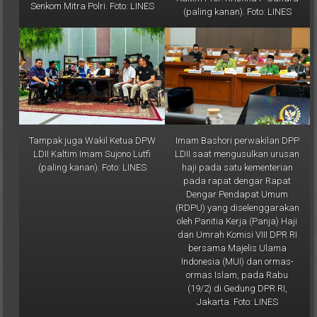
Tampak juga Wakil Ketua DPW
Imam Bashori perwakilan DPP
LDII Kaltim Imam Sujono Lutfi
LDII saat mengusulkan urusan
(paling kanan). Foto: LINES
haji pada satu kementerian
pada rapat dengar Rapat
Dengar Pendapat Umum
(RDPU) yang diselenggarakan
oleh Panitia Kerja (Panja) Haji
dan Umrah Komisi VIII DPR RI
bersama Majelis Ulama
Indonesia (MUI) dan ormas-
ormas Islam, pada Rabu
(19/2) di Gedung DPR RI,
Jakarta. Foto: LINES