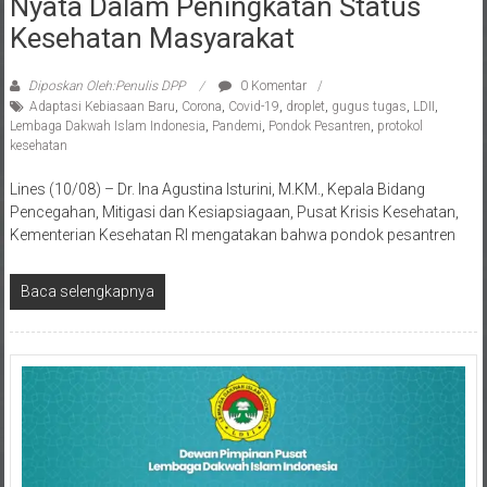
Kesehatan Masyarakat
Diposkan Oleh:Penulis DPP
0 Komentar
Adaptasi Kebiasaan Baru
,
Corona
,
Covid-19
,
droplet
,
gugus tugas
,
LDII
,
Lembaga Dakwah Islam Indonesia
,
Pandemi
,
Pondok Pesantren
,
protokol
kesehatan
Lines (10/08) – Dr. Ina Agustina Isturini, M.KM., Kepala Bidang
Pencegahan, Mitigasi dan Kesiapsiagaan, Pusat Krisis Kesehatan,
Kementerian Kesehatan RI mengatakan bahwa pondok pesantren
Baca selengkapnya