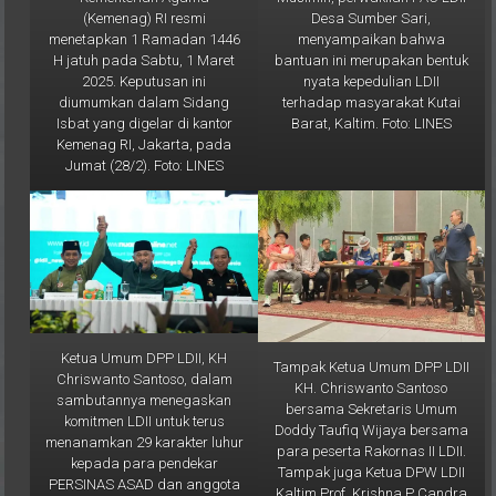
menyampaikan bahwa
menetapkan 1 Ramadan 1446
bantuan ini merupakan bentuk
H jatuh pada Sabtu, 1 Maret
nyata kepedulian LDII
2025. Keputusan ini
terhadap masyarakat Kutai
diumumkan dalam Sidang
Barat, Kaltim. Foto: LINES
Isbat yang digelar di kantor
Kemenag RI, Jakarta, pada
Jumat (28/2). Foto: LINES
Ketua Umum DPP LDII, KH
Tampak Ketua Umum DPP LDII
Chriswanto Santoso, dalam
KH. Chriswanto Santoso
sambutannya menegaskan
bersama Sekretaris Umum
komitmen LDII untuk terus
Doddy Taufiq Wijaya bersama
menanamkan 29 karakter luhur
para peserta Rakornas II LDII.
kepada para pendekar
Tampak juga Ketua DPW LDII
PERSINAS ASAD dan anggota
Kaltim Prof. Krishna P Candra
Senkom Mitra Polri. Foto: LINES
(paling kanan). Foto: LINES