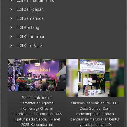
LDII Balikpapan
LDII Samarinda
LDII Bontang
LDII Kutai Timur
LDII Kab. Paser
Pemerintah melalui
Musimin, perwakilan PAC LDII
Kementerian Agama
Desa Sumber Sari,
(Kemenag) RI resmi
menyampaikan bahwa
menetapkan 1 Ramadan 1446
bantuan ini merupakan bentuk
H jatuh pada Sabtu, 1 Maret
nyata kepedulian LDII
2025. Keputusan ini
terhadap masyarakat Kutai
diumumkan dalam Sidang