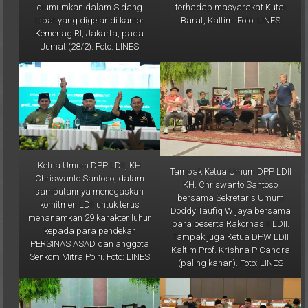
Barat, Kaltim. Foto: LINES
Isbat yang digelar di kantor
Kemenag RI, Jakarta, pada
Jumat (28/2). Foto: LINES
Ketua Umum DPP LDII, KH
Tampak Ketua Umum DPP LDII
Chriswanto Santoso, dalam
KH. Chriswanto Santoso
sambutannya menegaskan
bersama Sekretaris Umum
komitmen LDII untuk terus
Doddy Taufiq Wijaya bersama
menanamkan 29 karakter luhur
para peserta Rakornas II LDII.
kepada para pendekar
Tampak juga Ketua DPW LDII
PERSINAS ASAD dan anggota
Kaltim Prof. Krishna P Candra
Senkom Mitra Polri. Foto: LINES
(paling kanan). Foto: LINES