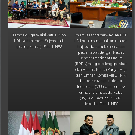
Tampak juga Wakil Ketua DPW
Imam Bashori perwakilan DPP
LDII Kaltim Imam Sujono Lutfi
LDII saat mengusulkan urusan
(paling kanan). Foto: LINES
haji pada satu kementerian
pada rapat dengar Rapat
Dengar Pendapat Umum
(RDPU) yang diselenggarakan
oleh Panitia Kerja (Panja) Haji
dan Umrah Komisi VIII DPR RI
bersama Majelis Ulama
Indonesia (MUI) dan ormas-
ormas Islam, pada Rabu
(19/2) di Gedung DPR RI,
Jakarta. Foto: LINES