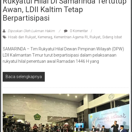
Awan, LDII Kaltim Tetap
Berpartisipasi
Diposkan Oleh:Lukman Hakim
0 Komentar
Hisab dan Rukyat
,
Kemenag
,
Kementrian Agama RI
,
Rukyat
,
Sidang Isbat
SAMARINDA – Tim Rukyatul Hilal Dewan Pimpinan Wilayah (DPW)
LDII Kalimantan Timur turut berpartisipasi dalam pelaksanaan
rukyatul hilal penentuan awal Ramadan 1446 H yang
Baca selengkapnya