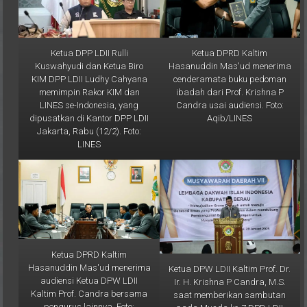
Ketua DPP LDII Rulli
Ketua DPRD Kaltim
Kuswahyudi dan Ketua Biro
Hasanuddin Mas'ud menerima
KIM DPP LDII Ludhy Cahyana
cenderamata buku pedoman
memimpin Rakor KIM dan
ibadah dari Prof. Krishna P
LINES se-Indonesia, yang
Candra usai audiensi. Foto:
dipusatkan di Kantor DPP LDII
Aqib/LINES
Jakarta, Rabu (12/2). Foto:
LINES
Ketua DPRD Kaltim
Hasanuddin Mas'ud menerima
Ketua DPW LDII Kaltim Prof. Dr.
audiensi Ketua DPW LDII
Ir. H. Krishna P Candra, M.S.
Kaltim Prof. Candra bersama
saat memberikan sambutan
pengurus lainnya. Foto:
pada Musda ke-7 DPD LDII
Aqib/LINES
Kab. Berau, Rabu (29/1/2025).