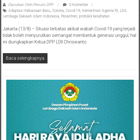
Adaptasi Kebiasaan Baru
,
Corona
,
Covid-19
,
Kementrian Agama RI
,
LDII
,
Lembaga Dakwah Islam Indonesia
,
Pesantren
,
protokol kesehatan
Jakarta (13/8) – Situasi terbatas akibat wabah Covid-19 yang terjadi
tidak boleh menyurutkan semangat membentuk generasi unggul, hal
ini diungkapkan Ketua DPP LDII Chriswanto
Baca selengkapnya