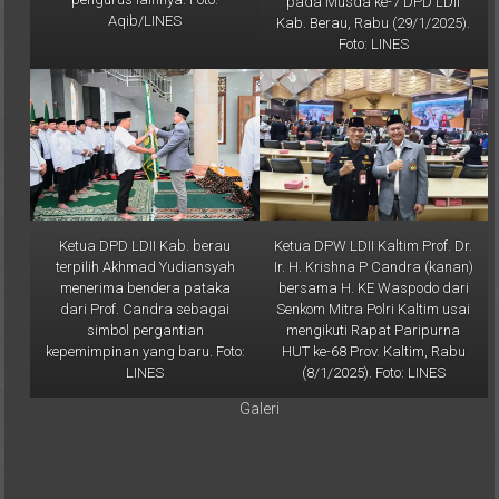
Foto: LINES
Ketua DPD LDII Kab. berau
Ketua DPW LDII Kaltim Prof. Dr.
terpilih Akhmad Yudiansyah
Ir. H. Krishna P Candra (kanan)
menerima bendera pataka
bersama H. KE Waspodo dari
dari Prof. Candra sebagai
Senkom Mitra Polri Kaltim usai
simbol pergantian
mengikuti Rapat Paripurna
kepemimpinan yang baru. Foto:
HUT ke-68 Prov. Kaltim, Rabu
LINES
(8/1/2025). Foto: LINES
Galeri
Copyright © 2026
LDII Kalimantan Timur
. All rights reserved. Tema: