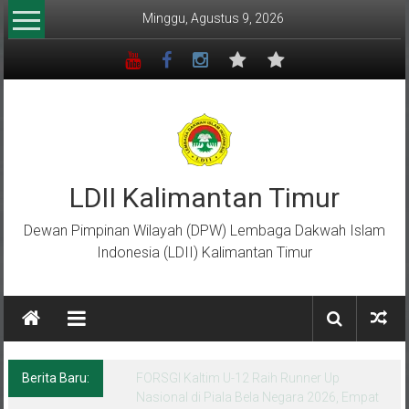
Lompat
Minggu, Agustus 9, 2026
ke
konten
LDII Kalimantan Timur
Dewan Pimpinan Wilayah (DPW) Lembaga Dakwah Islam
Indonesia (LDII) Kalimantan Timur
Berita Baru:
Menempa Generasi Muda Berkarakter Luhur
di Bumi Perkemahan Makroman Indah