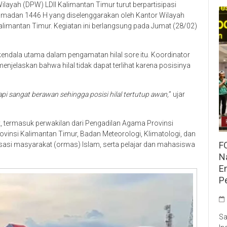
ayah (DPW) LDII Kalimantan Timur turut berpartisipasi
Ramadan 1446 H yang diselenggarakan oleh Kantor Wilayah
limantan Timur. Kegiatan ini berlangsung pada Jumat (28/02)
endala utama dalam pengamatan hilal sore itu. Koordinator
enjelaskan bahwa hilal tidak dapat terlihat karena posisinya
 tapi sangat berawan sehingga posisi hilal tertutup awan,
” ujar
ihak, termasuk perwakilan dari Pengadilan Agama Provinsi
ovinsi Kalimantan Timur, Badan Meteorologi, Klimatologi, dan
F
sasi masyarakat (ormas) Islam, serta pelajar dan mahasiswa
Na
E
P
Sa