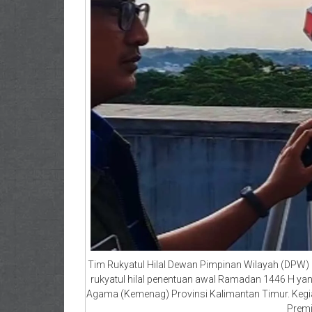
Tim Rukyatul Hilal Dewan Pimpinan Wilayah (DPW) L
rukyatul hilal penentuan awal Ramadan 1446 H yan
Agama (Kemenag) Provinsi Kalimantan Timur. Kegiat
Premi