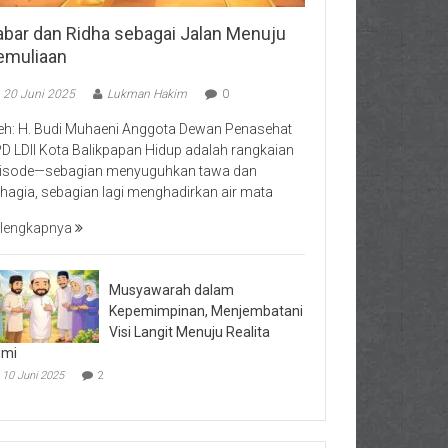
abar dan Ridha sebagai Jalan Menuju
emuliaan
20 Juni 2025
Lukman Hakim
0
eh: H. Budi Muhaeni Anggota Dewan Penasehat
D LDII Kota Balikpapan Hidup adalah rangkaian
isode—sebagian menyuguhkan tawa dan
hagia, sebagian lagi menghadirkan air mata
lengkapnya
Musyawarah dalam
Kepemimpinan, Menjembatani
Visi Langit Menuju Realita
umi
10 Juni 2025
2