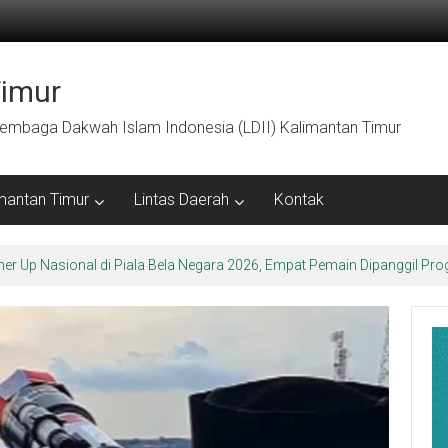
Timur
embaga Dakwah Islam Indonesia (LDII) Kalimantan Timur
mantan Timur
Lintas Daerah
Kontak
arakter Luhur di Bumi Perkemahan Makroman Indah melalui CAI ke-47