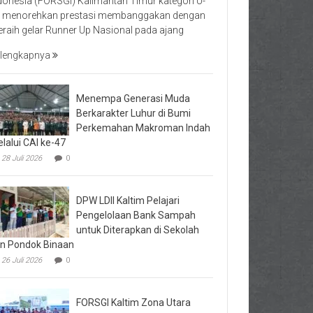
donesia (FORSGI) Kalimantan Timur kategori U-
 menorehkan prestasi membanggakan dengan
raih gelar Runner Up Nasional pada ajang
lengkapnya
Menempa Generasi Muda
Berkarakter Luhur di Bumi
Perkemahan Makroman Indah
lalui CAI ke-47
28 Juli 2026
0
DPW LDII Kaltim Pelajari
Pengelolaan Bank Sampah
untuk Diterapkan di Sekolah
n Pondok Binaan
26 Juli 2026
0
FORSGI Kaltim Zona Utara