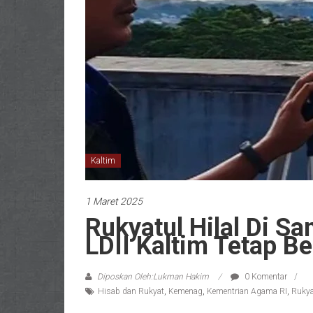
Kaltim
1 Maret 2025
Rukyatul Hilal Di S
LDII Kaltim Tetap Be
Diposkan Oleh:Lukman Hakim
0 Komentar
Hisab dan Rukyat
,
Kemenag
,
Kementrian Agama RI
,
Rukya