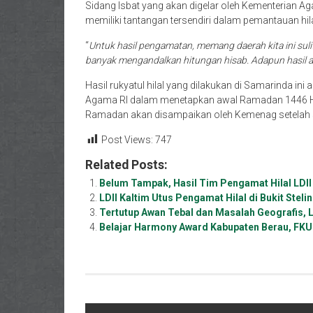
Sidang Isbat yang akan digelar oleh Kementerian A
memiliki tantangan tersendiri dalam pemantauan hil
“
Untuk hasil pengamatan, memang daerah kita ini sulit
banyak mengandalkan hitungan hisab. Adapun hasil akh
Hasil rukyatul hilal yang dilakukan di Samarinda in
Agama RI dalam menetapkan awal Ramadan 1446 H 
Ramadan akan disampaikan oleh Kemenag setelah si
Post Views:
747
Related Posts:
Belum Tampak, Hasil Tim Pengamat Hilal LDII
LDII Kaltim Utus Pengamat Hilal di Bukit Stel
Tertutup Awan Tebal dan Masalah Geografis, LD
Belajar Harmony Award Kabupaten Berau, FKU