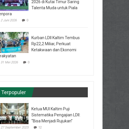
2026 di Kutai Timur Saring
Talenta Muda untuk Piala
enpora
2 Juni 2026
0
Kurban LDII Kaltim Tembus
Rp22,2 Miliar, Perkuat
Ketakwaan dan Ekonomi
rakyatan
31 Mei 2026
0
Terpopuler
Ketua MUI Kaltim Puji
Sistematika Pengajian LDII:
“Bisa Menjadi Rujukan”
27 September 2025
12