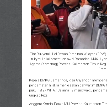
Tim Rukyatul Hilal Dewan Pimpinan Wilayah (DPW) L
rukyatul hilal penentuan awal Ramadan 1446 H yan
Agama (Kemenag) Provinsi Kalimantan Timur. Kegiat
Premi
Kepala BMKG Samarinda, Riza Ariyanoor, memben
pengamatan hilal. Ia menjelaskan bahwa tim BMKG 
pukul 18.27 WITA. “Selama 19 menit waktu pengamatan 
ungkap Riza.
Anggota Komisi Fatwa MUI Provinsi Kalimantan Ti