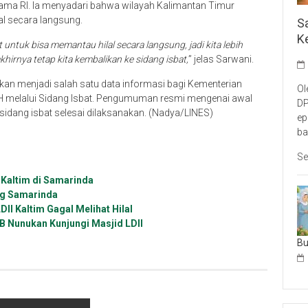
gama RI. Ia menyadari bahwa wilayah Kalimantan Timur
al secara langsung.
S
K
 untuk bisa memantau hilal secara langsung, jadi kita lebih
irnya tetap kita kembalikan ke sidang isbat,
” jelas Sarwani.
i akan menjadi salah satu data informasi bagi Kementerian
Ol
melalui Sidang Isbat. Pengumuman resmi mengenai awal
DP
dang isbat selesai dilaksanakan. (Nadya/LINES)
ep
ba
Se
 Kaltim di Samarinda
ing Samarinda
II Kaltim Gagal Melihat Hilal
B Nunukan Kunjungi Masjid LDII
B