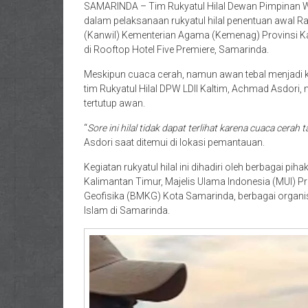
SAMARINDA – Tim Rukyatul Hilal Dewan Pimpinan Wil
dalam pelaksanaan rukyatul hilal penentuan awal 
(Kanwil) Kementerian Agama (Kemenag) Provinsi Ka
di Rooftop Hotel Five Premiere, Samarinda.
Meskipun cuaca cerah, namun awan tebal menjadi k
tim Rukyatul Hilal DPW LDII Kaltim, Achmad Asdori, m
tertutup awan.
“
Sore ini hilal tidak dapat terlihat karena cuaca cerah
Asdori saat ditemui di lokasi pemantauan.
Kegiatan rukyatul hilal ini dihadiri oleh berbagai p
Kalimantan Timur, Majelis Ulama Indonesia (MUI) Pr
Geofisika (BMKG) Kota Samarinda, berbagai organi
Islam di Samarinda.