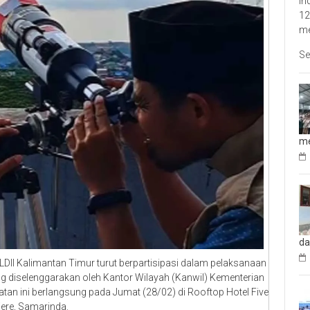
In
12
me
Se
me
da
DII Kalimantan Timur turut berpartisipasi dalam pelaksanaan
g diselenggarakan oleh Kantor Wilayah (Kanwil) Kementerian
an ini berlangsung pada Jumat (28/02) di Rooftop Hotel Five
ere, Samarinda.