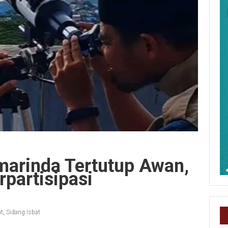
amarinda Tertutup Awan,
rpartisipasi
t
,
Sidang Isbat