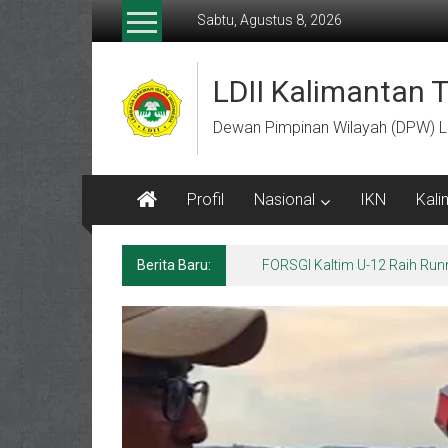
Lompat
Sabtu, Agustus 8, 2026
ke
konten
LDII Kalimantan 
Dewan Pimpinan Wilayah (DPW) L
Profil
Nasional
IKN
Kali
Berita Baru:
Menempa Generasi Muda Berk