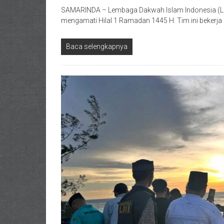
SAMARINDA – Lembaga Dakwah Islam Indonesia (LDI
mengamati Hilal 1 Ramadan 1445 H. Tim ini bekerj
Baca selengkapnya