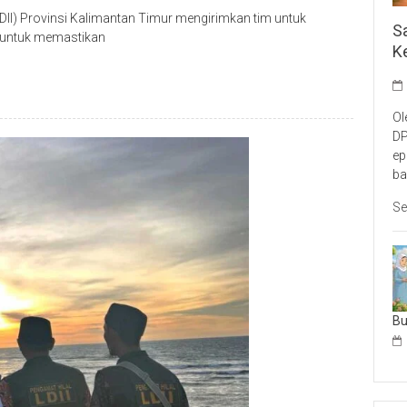
I) Provinsi Kalimantan Timur mengirimkan tim untuk
S
a untuk memastikan
K
Ol
DP
ep
ba
Se
B