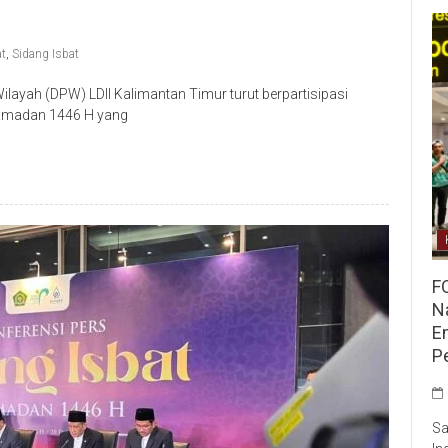
t
,
Sidang Isbat
ayah (DPW) LDII Kalimantan Timur turut berpartisipasi
Ramadan 1446 H yang
F
Na
E
P
Sa