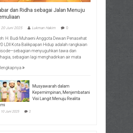
abar dan Ridha sebagai Jalan Menuju
emuliaan
20 Juni 2025
Lukman Hakim
0
eh: H. Budi Muhaeni Anggota Dewan Penasehat
D LDII Kota Balikpapan Hidup adalah rangkaian
isode—sebagian menyuguhkan tawa dan
hagia, sebagian lagi menghadirkan air mata
lengkapnya
Musyawarah dalam
Kepemimpinan, Menjembatani
Visi Langit Menuju Realita
umi
10 Juni 2025
2