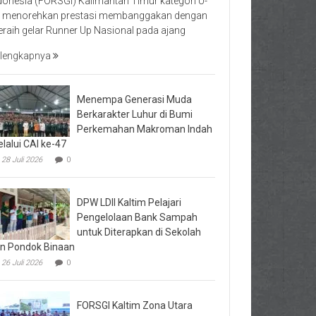
donesia (FORSGI) Kalimantan Timur kategori U-
 menorehkan prestasi membanggakan dengan
raih gelar Runner Up Nasional pada ajang
lengkapnya
Menempa Generasi Muda
Berkarakter Luhur di Bumi
Perkemahan Makroman Indah
lalui CAI ke-47
28 Juli 2026
0
DPW LDII Kaltim Pelajari
Pengelolaan Bank Sampah
untuk Diterapkan di Sekolah
n Pondok Binaan
26 Juli 2026
0
FORSGI Kaltim Zona Utara