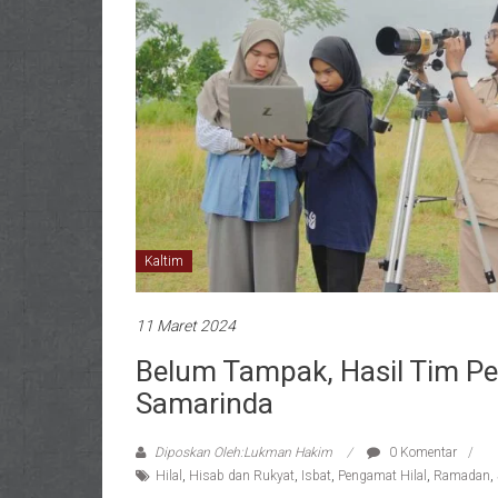
Kaltim
11 Maret 2024
Belum Tampak, Hasil Tim Pen
Samarinda
Diposkan Oleh:Lukman Hakim
0 Komentar
Hilal
,
Hisab dan Rukyat
,
Isbat
,
Pengamat Hilal
,
Ramadan
,