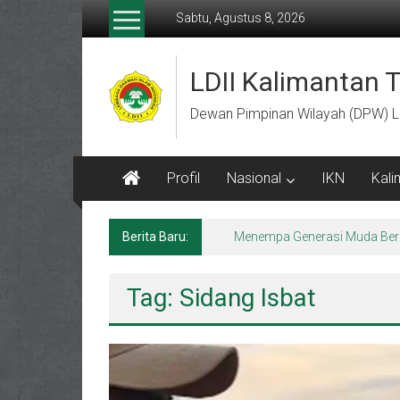
Lompat
Sabtu, Agustus 8, 2026
ke
konten
LDII Kalimantan 
Dewan Pimpinan Wilayah (DPW) L
Profil
Nasional
IKN
Kali
Berita Baru:
Menempa Generasi Muda Berk
Tag: Sidang Isbat