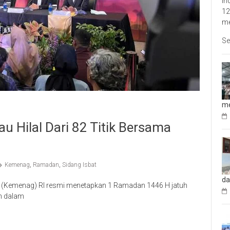
In
12
me
Se
me
tau Hilal Dari 82 Titik Bersama
Kemenag
,
Ramadan
,
Sidang Isbat
da
 (Kemenag) RI resmi menetapkan 1 Ramadan 1446 H jatuh
n dalam