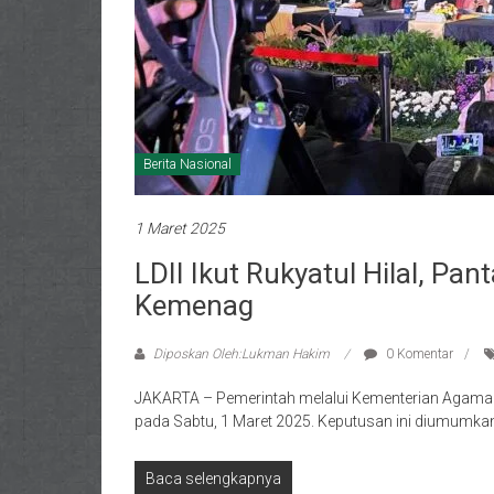
Berita Nasional
1 Maret 2025
LDII Ikut Rukyatul Hilal, Pan
Kemenag
Diposkan Oleh:Lukman Hakim
0 Komentar
JAKARTA – Pemerintah melalui Kementerian Agama
pada Sabtu, 1 Maret 2025. Keputusan ini diumumka
Baca selengkapnya