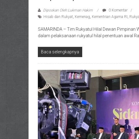
Diposkan Oleh:Lukman Hakim
0 Komentar
Hisab dan Rukyat
,
Kemenag
,
Kementrian Agama RI
,
Rukya
SAMARINDA – Tim Rukyatul Hilal Dewan Pimpinan Wil
dalam pelaksanaan rukyatul hilal penentuan awal 
Baca selengkapnya