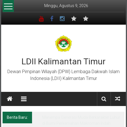
Lompat
Minggu, Agustus 9, 2026
ke
konten
LDII Kalimantan Timur
Dewan Pimpinan Wilayah (DPW) Lembaga Dakwah Islam
Indonesia (LDII) Kalimantan Timur
Berita Baru:
Menempa Generasi Muda Berkarakter Luhur
di Bumi Perkemahan Makroman Indah