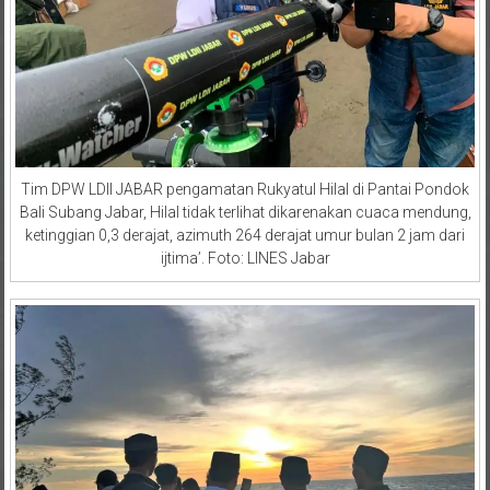
Tim DPW LDII JABAR pengamatan Rukyatul Hilal di Pantai Pondok
Bali Subang Jabar, Hilal tidak terlihat dikarenakan cuaca mendung,
ketinggian 0,3 derajat, azimuth 264 derajat umur bulan 2 jam dari
ijtima’. Foto: LINES Jabar