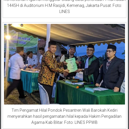
1445H di Auditorium H.M Rasjidi, Kemenag, Jakarta Pusat. Foto:
LINES
Tim Pengamat Hilal Pondok Pesantren Wali Barokah Kediri
menyerahkan hasil pengamatan hilal kepada Hakim Pengadilan
Agama Kab Blitar. Foto: LINES PPWB