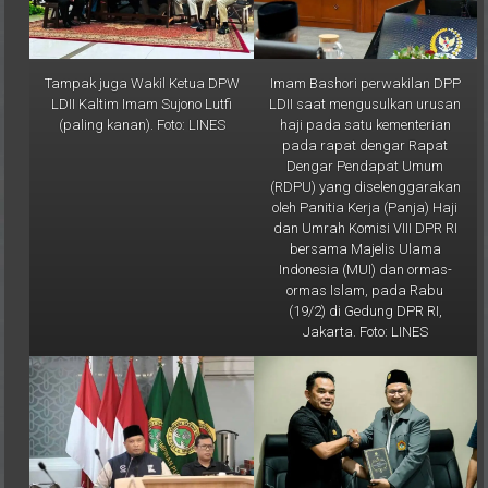
Tampak juga Wakil Ketua DPW
Imam Bashori perwakilan DPP
LDII Kaltim Imam Sujono Lutfi
LDII saat mengusulkan urusan
(paling kanan). Foto: LINES
haji pada satu kementerian
pada rapat dengar Rapat
Dengar Pendapat Umum
(RDPU) yang diselenggarakan
oleh Panitia Kerja (Panja) Haji
dan Umrah Komisi VIII DPR RI
bersama Majelis Ulama
Indonesia (MUI) dan ormas-
ormas Islam, pada Rabu
(19/2) di Gedung DPR RI,
Jakarta. Foto: LINES