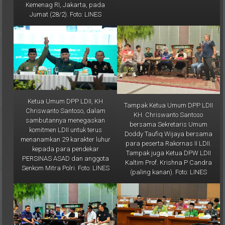
Kemenag RI, Jakarta, pada
Jumat (28/2). Foto: LINES
Ketua Umum DPP LDII, KH
Tampak Ketua Umum DPP LDII
Chriswanto Santoso, dalam
KH. Chriswanto Santoso
sambutannya menegaskan
bersama Sekretaris Umum
komitmen LDII untuk terus
Doddy Taufiq Wijaya bersama
menanamkan 29 karakter luhur
para peserta Rakornas II LDII.
kepada para pendekar
Tampak juga Ketua DPW LDII
PERSINAS ASAD dan anggota
Kaltim Prof. Krishna P Candra
Senkom Mitra Polri. Foto: LINES
(paling kanan). Foto: LINES