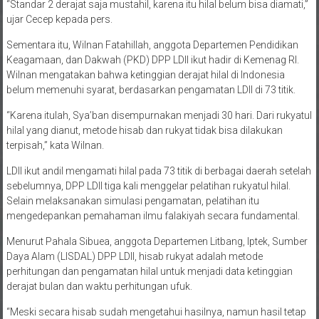
“Standar 2 derajat saja mustahil, karena itu hilal belum bisa diamati,”
ujar Cecep kepada pers.
Sementara itu, Wilnan Fatahillah, anggota Departemen Pendidikan
Keagamaan, dan Dakwah (PKD) DPP LDII ikut hadir di Kemenag RI.
Wilnan mengatakan bahwa ketinggian derajat hilal di Indonesia
belum memenuhi syarat, berdasarkan pengamatan LDII di 73 titik.
“Karena itulah, Sya’ban disempurnakan menjadi 30 hari. Dari rukyatul
hilal yang dianut, metode hisab dan rukyat tidak bisa dilakukan
terpisah,” kata Wilnan.
LDII ikut andil mengamati hilal pada 73 titik di berbagai daerah setelah
sebelumnya, DPP LDII tiga kali menggelar pelatihan rukyatul hilal.
Selain melaksanakan simulasi pengamatan, pelatihan itu
mengedepankan pemahaman ilmu falakiyah secara fundamental.
Menurut Pahala Sibuea, anggota Departemen Litbang, Iptek, Sumber
Daya Alam (LISDAL) DPP LDII, hisab rukyat adalah metode
perhitungan dan pengamatan hilal untuk menjadi data ketinggian
derajat bulan dan waktu perhitungan ufuk.
“Meski secara hisab sudah mengetahui hasilnya, namun hasil tetap