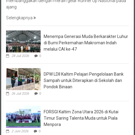
membanggakan dengan meraih gelar Runner Up Nasional pada
ajang
Selengkapnya
Menempa Generasi Muda Berkarakter Luhur
di Bumi Perkemahan Makroman Indah
melalui CAI ke-47
28 Juli 2026
0
DPW LDII Kaltim Pelajari Pengelolaan Bank
Sampah untuk Diterapkan di Sekolah dan
Pondok Binaan
26 Juli 2026
0
FORSGI Kaltim Zona Utara 2026 di Kutai
Timur Saring Talenta Muda untuk Piala
Menpora
2 Juni 2026
0