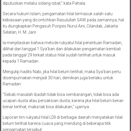
diputuskan melalui sidang isbat,” kata Pahala.
Secara hukum Islam, pengamatan hilal termasuk salah satu
kebiasaan yang dicontohkan Rasulullah SAW pada zamannya, hal
itu diungkapkan Pengasuh Ponpes Nurul Aini, Cilandak, Jakarta
Selatan, H. M. Jarir.
Ia menjelaskan bahwa metode rukyatul hilal penentuan Ramadan,
dilihat dari tanggal 1 Sya’ban dan dilakukan pengamatan kembali
pada tanggal 29 terkait status hilal sudah terlihat untuk masuk
kepada 1 Ramadan.
Mengutip hadits Nabi, jika hilal belum terlihat, maka Sya’ban perlu
disempurnakan menjadi 30 hari, demikian juga berlaku untuk
Ramadan.
“Sebab masalah ibadah tidak bisa sembarangan, tidak bisa ada
ucapan dusta atau persaksian dusta, karena jika hilal belum benar-
benar terlihat, maka tak bisa dilakukan,” ujarnya.
Laporan tim rukyatul hilal LDII di berbagai daerah menyatakan hilal
belum terlihat karena cuaca yang mendung di beberapa titik
pengamatan tersebut.