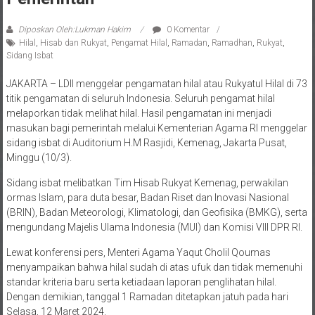
Diposkan Oleh:Lukman Hakim
0 Komentar
Hilal
,
Hisab dan Rukyat
,
Pengamat Hilal
,
Ramadan
,
Ramadhan
,
Rukyat
,
Sidang Isbat
JAKARTA – LDII menggelar pengamatan hilal atau Rukyatul Hilal di 73
titik pengamatan di seluruh Indonesia. Seluruh pengamat hilal
melaporkan tidak melihat hilal. Hasil pengamatan ini menjadi
masukan bagi pemerintah melalui Kementerian Agama RI menggelar
sidang isbat di Auditorium H.M Rasjidi, Kemenag, Jakarta Pusat,
Minggu (10/3).
Sidang isbat melibatkan Tim Hisab Rukyat Kemenag, perwakilan
ormas Islam, para duta besar, Badan Riset dan Inovasi Nasional
(BRIN), Badan Meteorologi, Klimatologi, dan Geofisika (BMKG), serta
mengundang Majelis Ulama Indonesia (MUI) dan Komisi VIII DPR RI.
Lewat konferensi pers, Menteri Agama Yaqut Cholil Qoumas
menyampaikan bahwa hilal sudah di atas ufuk dan tidak memenuhi
standar kriteria baru serta ketiadaan laporan penglihatan hilal.
Dengan demikian, tanggal 1 Ramadan ditetapkan jatuh pada hari
Selasa, 12 Maret 2024.