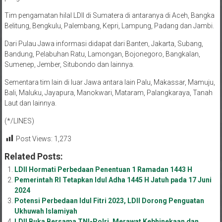
Tim pengamatan hilal LDII di Sumatera di antaranya di Aceh, Bangka
Belitung, Bengkulu, Palembang, Kepri, Lampung, Padang dan Jambi.
Dari Pulau Jawa informasi didapat dari Banten, Jakarta, Subang,
Bandung, Pelabuhan Ratu, Lamongan, Bojonegoro, Bangkalan,
Sumenep, Jember, Situbondo dan lainnya.
Sementara tim lain di luar Jawa antara lain Palu, Makassar, Mamuju,
Bali, Maluku, Jayapura, Manokwari, Mataram, Palangkaraya, Tanah
Laut dan lainnya.
(*/LINES)
Post Views:
1,273
Related Posts:
LDII Hormati Perbedaan Penentuan 1 Ramadan 1443 H
Pemerintah RI Tetapkan Idul Adha 1445 H Jatuh pada 17 Juni
2024
Potensi Perbedaan Idul Fitri 2023, LDII Dorong Penguatan
Ukhuwah Islamiyah
LDII Buka Bersama TNI-Polri, Merawat Kebhinekaan dan