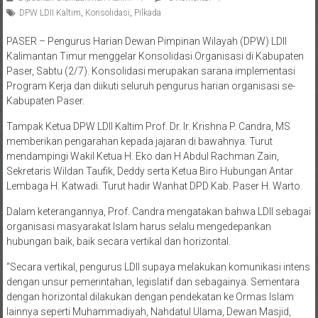
DPW LDII Kaltim
,
Konsolidasi
,
Pilkada
PASER – Pengurus Harian Dewan Pimpinan Wilayah (DPW) LDII
Kalimantan Timur menggelar Konsolidasi Organisasi di Kabupaten
Paser, Sabtu (2/7). Konsolidasi merupakan sarana implementasi
Program Kerja dan diikuti seluruh pengurus harian organisasi se-
Kabupaten Paser.
Tampak Ketua DPW LDII Kaltim Prof. Dr. Ir. Krishna P. Candra, MS
memberikan pengarahan kepada jajaran di bawahnya. Turut
mendampingi Wakil Ketua H. Eko dan H Abdul Rachman Zain,
Sekretaris Wildan Taufik, Deddy serta Ketua Biro Hubungan Antar
Lembaga H. Katwadi. Turut hadir Wanhat DPD Kab. Paser H. Warto.
Dalam keterangannya, Prof. Candra mengatakan bahwa LDII sebagai
organisasi masyarakat Islam harus selalu mengedepankan
hubungan baik, baik secara vertikal dan horizontal.
“Secara vertikal, pengurus LDII supaya melakukan komunikasi intens
dengan unsur pemerintahan, legislatif dan sebagainya. Sementara
dengan horizontal dilakukan dengan pendekatan ke Ormas Islam
lainnya seperti Muhammadiyah, Nahdatul Ulama, Dewan Masjid,