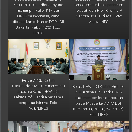
KIM DPP LDII Ludhy Cahyana
cenderamata buku pedoman
memimpin Rakor KIM dan
ibadah dari Prof. Krishna P
LINES se-Indonesia, yang
Candra usai audiensi. Foto:
dipusatkan di Kantor DPP LDII
Aqib/LINES
Jakarta, Rabu (12/2). Foto:
LINES
Ketua DPRD Kaltim
Hasanuddin Mas'ud menerima
Ketua DPW LDII Kaltim Prof. Dr.
audiensi Ketua DPW LDII
Ir. H. Krishna P Candra, M.S.
Kaltim Prof. Candra bersama
saat memberikan sambutan
pengurus lainnya. Foto:
pada Musda ke-7 DPD LDII
Aqib/LINES
Kab. Berau, Rabu (29/1/2025).
Foto: LINES