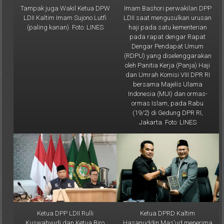
Tampak juga Wakil Ketua DPW
Imam Bashori perwakilan DPP
LDII Kaltim Imam Sujono Lutfi
LDII saat mengusulkan urusan
(paling kanan). Foto: LINES
haji pada satu kementerian
pada rapat dengar Rapat
Dengar Pendapat Umum
(RDPU) yang diselenggarakan
oleh Panitia Kerja (Panja) Haji
dan Umrah Komisi VIII DPR RI
bersama Majelis Ulama
Indonesia (MUI) dan ormas-
ormas Islam, pada Rabu
(19/2) di Gedung DPR RI,
Jakarta. Foto: LINES
Ketua DPP LDII Rulli
Ketua DPRD Kaltim
Kuswahyudi dan Ketua Biro
Hasanuddin Mas'ud menerima