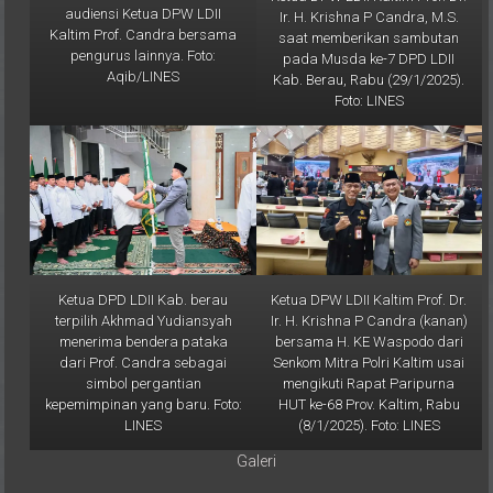
Kaltim Prof. Candra bersama
saat memberikan sambutan
pengurus lainnya. Foto:
pada Musda ke-7 DPD LDII
Aqib/LINES
Kab. Berau, Rabu (29/1/2025).
Foto: LINES
Ketua DPD LDII Kab. berau
Ketua DPW LDII Kaltim Prof. Dr.
terpilih Akhmad Yudiansyah
Ir. H. Krishna P Candra (kanan)
menerima bendera pataka
bersama H. KE Waspodo dari
dari Prof. Candra sebagai
Senkom Mitra Polri Kaltim usai
simbol pergantian
mengikuti Rapat Paripurna
kepemimpinan yang baru. Foto:
HUT ke-68 Prov. Kaltim, Rabu
LINES
(8/1/2025). Foto: LINES
Galeri