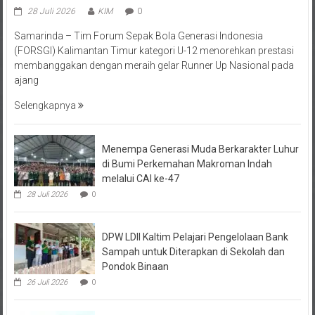
Samarinda – Tim Forum Sepak Bola Generasi Indonesia
(FORSGI) Kalimantan Timur kategori U-12 menorehkan prestasi
membanggakan dengan meraih gelar Runner Up Nasional pada
ajang
Selengkapnya
Menempa Generasi Muda Berkarakter Luhur
di Bumi Perkemahan Makroman Indah
melalui CAI ke-47
28 Juli 2026
0
DPW LDII Kaltim Pelajari Pengelolaan Bank
Sampah untuk Diterapkan di Sekolah dan
Pondok Binaan
26 Juli 2026
0
FORSGI Kaltim Zona Utara 2026 di Kutai