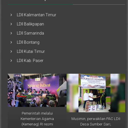
LDII Kalimantan Timur
LDII Balikpapan
LDII Samarinda
LDII Bontang
LDII Kutai Timur
LDII Kab. Paser
Pemerintah melalui
Musimin, perwakilan PAC LDII
Kementerian Agama
Desa Sumber Sari,
(Kemenag) RI resmi
menyampaikan bahwa
menetapkan 1 Ramadan 1446