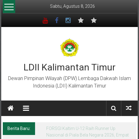
Lompat
Sabtu, Agustus 8, 2026
ke
konten
LDII Kalimantan Timur
Dewan Pimpinan Wilayah (DPW) Lembaga Dakwah Islam
Indonesia (LDII) Kalimantan Timur
Berita Baru:
Menempa Generasi Muda Berkarakter Luhur
di Bumi Perkemahan Makroman Indah