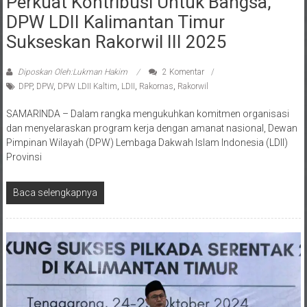
DPW LDII Kalimantan Timur
Sukseskan Rakorwil III 2025
Diposkan Oleh:Lukman Hakim
2 Komentar
DPP
,
DPW
,
DPW LDII Kaltim
,
LDII
,
Rakornas
,
Rakorwil
SAMARINDA – Dalam rangka mengukuhkan komitmen organisasi
dan menyelaraskan program kerja dengan amanat nasional, Dewan
Pimpinan Wilayah (DPW) Lembaga Dakwah Islam Indonesia (LDII)
Provinsi
Baca selengkapnya