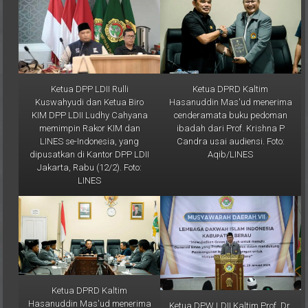
Ketua DPP LDII Rulli
Ketua DPRD Kaltim
Kuswahyudi dan Ketua Biro
Hasanuddin Mas'ud menerima
KIM DPP LDII Ludhy Cahyana
cenderamata buku pedoman
memimpin Rakor KIM dan
ibadah dari Prof. Krishna P
LINES se-Indonesia, yang
Candra usai audiensi. Foto:
dipusatkan di Kantor DPP LDII
Aqib/LINES
Jakarta, Rabu (12/2). Foto:
LINES
Ketua DPRD Kaltim
Hasanuddin Mas'ud menerima
Ketua DPW LDII Kaltim Prof. Dr.
audiensi Ketua DPW LDII
Ir. H. Krishna P Candra, M.S.