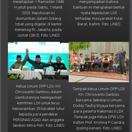
bantuan ini merupakan bentuk
H jatuh pada Sabtu, 1 Maret
nyata kepedulian LDII
2025. Keputusan ini
terhadap masyarakat Kutai
diumumkan dalam Sidang
Barat, Kaltim. Foto: LINES
Isbat yang digelar di kantor
Kemenag RI, Jakarta, pada
Jumat (28/2). Foto: LINES
Ketua Umum DPP LDII, KH
Tampak Ketua Umum DPP LDII
Chriswanto Santoso, dalam
KH. Chriswanto Santoso
sambutannya menegaskan
bersama Sekretaris Umum
komitmen LDII untuk terus
Doddy Taufiq Wijaya bersama
menanamkan 29 karakter luhur
para peserta Rakornas II LDII.
kepada para pendekar
Tampak juga Ketua DPW LDII
PERSINAS ASAD dan anggota
Kaltim Prof. Krishna P Candra
Senkom Mitra Polri. Foto: LINES
(paling kanan). Foto: LINES